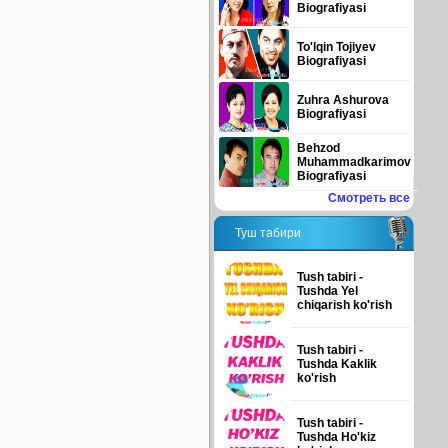
Biografiyasi
To'lqin Tojiyev
Biografiyasi
Zuhra Ashurova
Biografiyasi
Behzod
Muhammadkarimov
Biografiyasi
Смотреть все
Туш табири
Tush tabiri -
Tushda Yel
chiqarish ko'rish
Tush tabiri -
Tushda Kaklik
ko'rish
Tush tabiri -
Tushda Ho'kiz