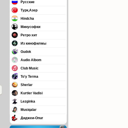
Русские
Турк,Азер
Hindcha
Минусофки
Ретро хит
Из кинофилмы
Gudok
Audio Albom
Club Music
To'y Terma
Sherlar
Kurtler Vadisi
Lezginka
Musiqalar
Диджеи-Onur