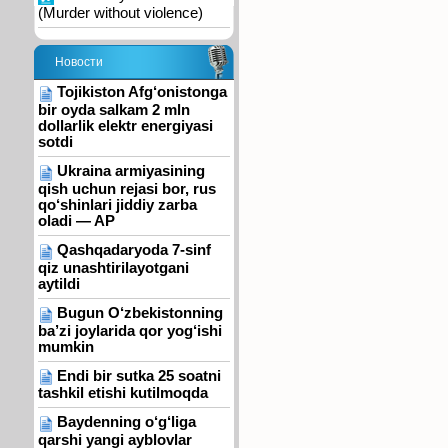
(Murder without violence)
Новости
Tojikiston Afg‘onistonga
bir oyda salkam 2 mln
dollarlik elektr energiyasi
sotdi
Ukraina armiyasining
qish uchun rejasi bor, rus
qo‘shinlari jiddiy zarba
oladi — AP
Qashqadaryoda 7-sinf
qiz unashtirilayotgani
aytildi
Bugun O‘zbekistonning
ba’zi joylarida qor yog‘ishi
mumkin
Endi bir sutka 25 soatni
tashkil etishi kutilmoqda
Baydenning o‘g‘liga
qarshi yangi ayblovlar