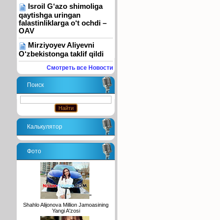
Isroil G‘azo shimoliga
qaytishga uringan
falastinliklarga o‘t ochdi –
OAV
Mirziyoyev Aliyevni
O‘zbekistonga taklif qildi
Смотреть все Новости
Поиск
Калькулятор
Фото
"
Shahlo Alijonova Million Jamoasining
Yangi A'zosi