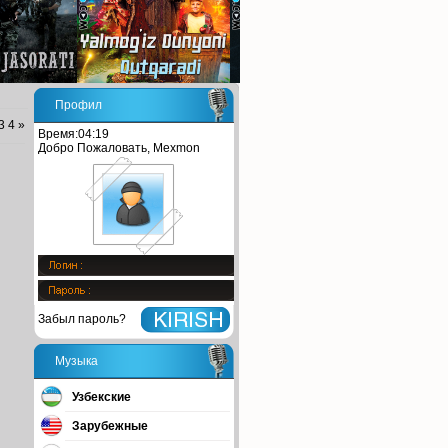
Профил
3
4
»
Время:04:19
Добро Пожаловать, Mexmon
Забыл пароль?
Музыка
Узбекские
Зарубежные