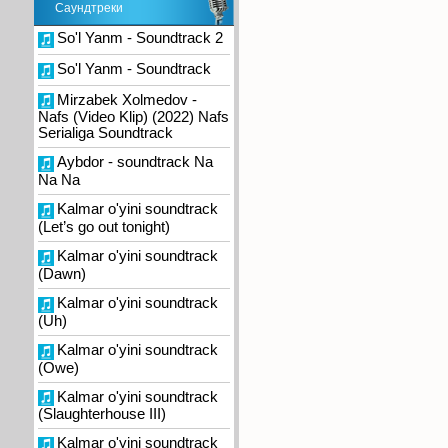
Саундтреки
So'l Yanm - Soundtrack 2
So'l Yanm - Soundtrack
Mirzabek Xolmedov -
Nafs (Video Klip) (2022) Nafs
Serialiga Soundtrack
Aybdor - soundtrack Na
Na Na
Kalmar o'yini soundtrack
(Let’s go out tonight)
Kalmar o'yini soundtrack
(Dawn)
Kalmar o'yini soundtrack
(Uh)
Kalmar o'yini soundtrack
(Owe)
Kalmar o'yini soundtrack
(Slaughterhouse III)
Kalmar o'yini soundtrack