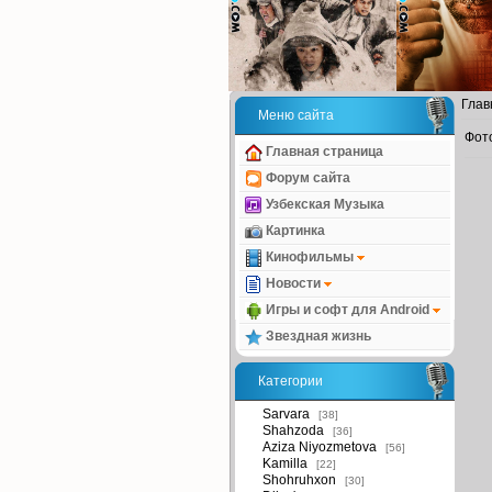
Глав
Меню сайта
Фот
Главная страница
Форум сайта
Узбекская Музыка
Картинка
Кинофильмы
Новости
Игры и софт для Android
Звездная жизнь
Категории
Sarvara
[38]
Shahzoda
[36]
Aziza Niyozmetova
[56]
Kamilla
[22]
Shohruhxon
[30]