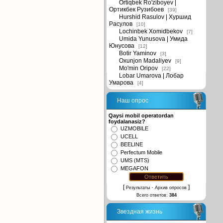
Ortiqbek Ro'ziboyev |
Ортикбек Рузибоев
[39]
Hurshid Rasulov | Хуршид
Расулов
[10]
Lochinbek Xomidbekov
[7]
Umida Yunusova | Умида
Юнусова
[12]
Botir Yaminov
[3]
Oxunjon Madaliyev
[9]
Mo'min Oripov
[22]
Lobar Umarova | Лобар
Умарова
[4]
Наш опрос
Qaysi mobil operatordan
foydalanasiz?
UZMOBILE
UCELL
BEELINE
Perfectum Mobile
UMS (MTS)
MEGAFON
[
·
]
Результаты
Архив опросов
Всего ответов:
384
Звездная жизнь