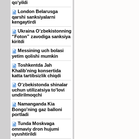
qo‘yildi
London Belarusga
qarshi sanksiyalarni
kengaytirdi
Ukraina O‘zbekistonning
“Foton” zavodiga sanksiya
kiritdi
Messining uch bolasi
yetim qolishi mumkin
Toshkentda Jah
Khalib’ning konsertida
katta tartibsizlik chiqdi
O‘zbekistonda shinalar
uchun utilizatsiya to‘lovi
undirilmoqchi
Namanganda Kia
Bongo'ning gaz balloni
portladi
Tunda Moskvaga
ommaviy dron hujumi
uyushtirildi