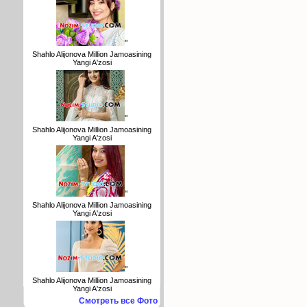
"
Shahlo Alijonova Million Jamoasining
Yangi A'zosi
"
Shahlo Alijonova Million Jamoasining
Yangi A'zosi
"
Shahlo Alijonova Million Jamoasining
Yangi A'zosi
"
Shahlo Alijonova Million Jamoasining
Yangi A'zosi
Смотреть все Фото