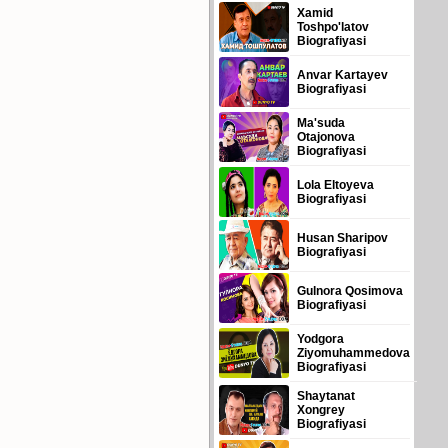
Xamid
Toshpo'latov
Biografiyasi
Anvar Kartayev
Biografiyasi
Ma'suda
Otajonova
Biografiyasi
Lola Eltoyeva
Biografiyasi
Husan Sharipov
Biografiyasi
Gulnora Qosimova
Biografiyasi
Yodgora
Ziyomuhammedova
Biografiyasi
Shaytanat
Xongrey
Biografiyasi