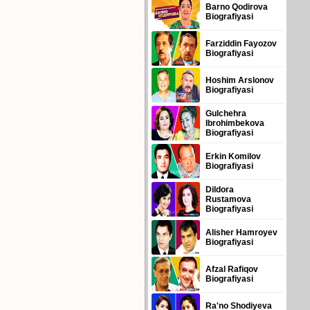
Barno Qodirova
Biografiyasi
Farziddin Fayozov
Biografiyasi
Hoshim Arslonov
Biografiyasi
Gulchehra
Ibrohimbekova
Biografiyasi
Erkin Komilov
Biografiyasi
Dildora
Rustamova
Biografiyasi
Alisher Hamroyev
Biografiyasi
Afzal Rafiqov
Biografiyasi
Ra'no Shodiyeva