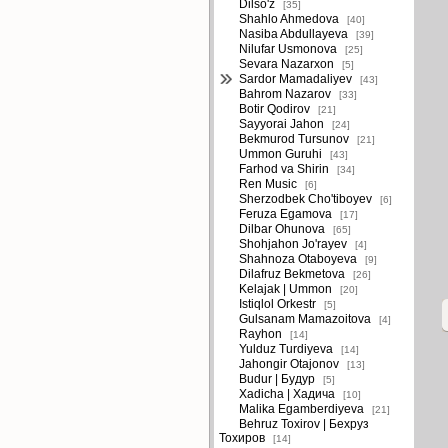
Dilso'z
[35]
Shahlo Ahmedova
[40]
Nasiba Abdullayeva
[39]
Nilufar Usmonova
[25]
Sevara Nazarxon
[5]
Sardor Mamadaliyev
[43]
Bahrom Nazarov
[33]
Botir Qodirov
[21]
Sayyorai Jahon
[24]
Bekmurod Tursunov
[21]
Ummon Guruhi
[43]
Farhod va Shirin
[34]
Ren Music
[6]
Sherzodbek Cho'tiboyev
[6]
Feruza Egamova
[17]
Dilbar Ohunova
[65]
Shohjahon Jo'rayev
[4]
Shahnoza Otaboyeva
[9]
Dilafruz Bekmetova
[26]
Kelajak | Ummon
[20]
Istiqlol Orkestr
[5]
Gulsanam Mamazoitova
[4]
Rayhon
[14]
Yulduz Turdiyeva
[14]
Jahongir Otajonov
[13]
Budur | Будур
[5]
Xadicha | Хадича
[10]
Malika Egamberdiyeva
[21]
Behruz Toxirov | Бехруз
Тохиров
[14]