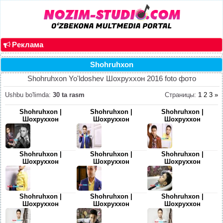
Реклама
Shohruhxon
Shohruhxon Yo'ldoshev Шохруххон 2016 foto фото
Ushbu bo'limda
:
30 ta rasm
Страницы
:
1
2
3
»
Shohruhxon |
Shohruhxon |
Shohruhxon |
Шохруххон
Шохруххон
Шохруххон
Shohruhxon |
Shohruhxon |
Shohruhxon |
Шохруххон
Шохруххон
Шохруххон
Shohruhxon |
Shohruhxon |
Shohruhxon |
Шохруххон
Шохруххон
Шохруххон