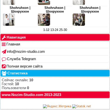
Shohruhxon |
Shohruhxon |
Shohruhxon |
Шохруххон
Шохруххон
Шохруххон
1-12
13-24
25-30
Навигация
Главная
info@nozim-studio.com
Служба Telegram
Полная версия сайта
Статистика
Сейчас онлайн:
10
Гостей:
10
Пользователи
0
www.Nozim-Studio.com 2013-2023