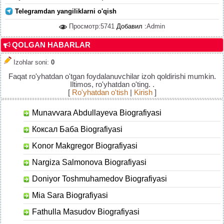
Telegramdan yangiliklarni o'qish
Просмотр:5741
Добавил :
Admin
QOLGAN HABARLAR
Izohlar soni
:
0
Faqat ro'yhatdan o'tgan foydalanuvchilar izoh qoldirishi mumkin.
Iltimos, ro'yhatdan o'ting. .
[
Ro'yhatdan o'tish
|
Kirish
]
Munavvara Abdullayeva Biografiyasi
Коксал Баба Biografiyasi
Konor Makgregor Biografiyasi
Nargiza Salmonova Biografiyasi
Doniyor Toshmuhamedov Biografiyasi
Mia Sara Biografiyasi
Fathulla Masudov Biografiyasi