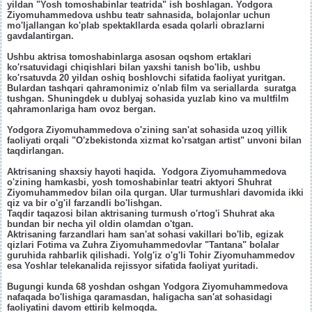
yildan "Yosh tomoshabinlar teatrida" ish boshlagan. Yodgora
Ziyomuhammedova ushbu teatr sahnasida, bolajonlar uchun
mo'ljallangan ko'plab spektakllarda esada qolarli obrazlarni
gavdalantirgan.
Ushbu aktrisa tomoshabinlarga asosan oqshom ertaklari
ko'rsatuvidagi chiqishlari bilan yaxshi tanish bo'lib, ushbu
ko'rsatuvda 20 yildan oshiq boshlovchi sifatida faoliyat yuritgan.
Bulardan tashqari qahramonimiz o'nlab film va seriallarda suratga
tushgan. Shuningdek u dublyaj sohasida yuzlab kino va multfilm
qahramonlariga ham ovoz bergan.
Yodgora Ziyomuhammedova o'zining san'at sohasida uzoq yillik
faoliyati orqali "O'zbekistonda xizmat ko'rsatgan artist" unvoni bilan
taqdirlangan.
Aktrisaning shaxsiy hayoti haqida. Yodgora Ziyomuhammedova
o'zining hamkasbi, yosh tomoshabinlar teatri aktyori Shuhrat
Ziyomuhammedov bilan oila qurgan. Ular turmushlari davomida ikki
qiz va bir o'g'il farzandli bo'lishgan.
Taqdir taqazosi bilan aktrisaning turmush o'rtog'i Shuhrat aka
bundan bir necha yil oldin olamdan o'tgan.
Aktrisaning farzandlari ham san'at sohasi vakillari bo'lib, egizak
qizlari Fotima va Zuhra Ziyomuhammedovlar "Tantana" bolalar
guruhida rahbarlik qilishadi. Yolg'iz o'g'li Tohir Ziyomuhammedov
esa Yoshlar telekanalida rejissyor sifatida faoliyat yuritadi.
Bugungi kunda 68 yoshdan oshgan Yodgora Ziyomuhammedova
nafaqada bo'lishiga qaramasdan, haligacha san'at sohasidagi
faoliyatini davom ettirib kelmoqda.