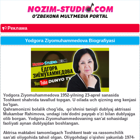
Реклама
Yodgora Ziyomuhammedova Biografiyasi
Yodgora Ziyomuhammedova 1952-yilning 23-aprel sanasida
Toshkent shahrida tavallud topgan. U oilada uch qizning eng kenjasi
bo'lgan.
Qahramonizni bolalik chog'ida, qo'shnisi taniqli dublyaj aktrisasi
Mukambar Rahimova, undagi iste'dodni payqab o'zi bilan dublyajga
olib borgan. Yodgora Ziyomuhammedovaning san'at sohasidagi
faoliyati aynan dublyajdan boshlangan.
Aktrisa maktabni tamomlagach Toshkent teatr va rassomchilik
san'ati oliygohida tahsil olgan. Oliygohdagi o'qishni yakunlab 1974-