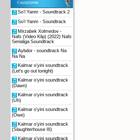
Саундтреки
So'l Yanm - Soundtrack 2
So'l Yanm - Soundtrack
Mirzabek Xolmedov -
Nafs (Video Klip) (2022) Nafs
Serialiga Soundtrack
Aybdor - soundtrack Na
Na Na
Kalmar o'yini soundtrack
(Let’s go out tonight)
Kalmar o'yini soundtrack
(Dawn)
Kalmar o'yini soundtrack
(Uh)
Kalmar o'yini soundtrack
(Owe)
Kalmar o'yini soundtrack
(Slaughterhouse III)
Kalmar o'yini soundtrack