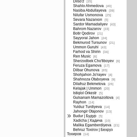
Dilso'z
[35]
Shahlo Ahmedova
[40]
Nasiba Abdullayeva
[39]
Nilufar Usmonova
[25]
Sevara Nazarxon
[5]
Sardor Mamadaliyev
[43]
Bahrom Nazarov
[33]
Botir Qodirov
[21]
Sayyorai Jahon
[24]
Bekmurod Tursunov
[21]
Ummon Guruhi
[43]
Farhod va Shirin
[34]
Ren Music
[6]
Sherzodbek Cho'tiboyev
[6]
Feruza Egamova
[17]
Dilbar Ohunova
[65]
Shohjahon Jo'rayev
[4]
Shahnoza Otaboyeva
[9]
Dilafruz Bekmetova
[26]
Kelajak | Ummon
[20]
Istiqlol Orkestr
[5]
Gulsanam Mamazoitova
[4]
Rayhon
[14]
Yulduz Turdiyeva
[14]
Jahongir Otajonov
[13]
Budur | Будур
[5]
Xadicha | Хадича
[10]
Malika Egamberdiyeva
[21]
Behruz Toxirov | Бехруз
Тохиров
[14]