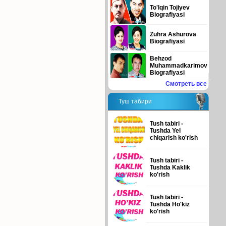
To'lqin Tojiyev
Biografiyasi
Zuhra Ashurova
Biografiyasi
Behzod
Muhammadkarimov
Biografiyasi
Смотреть все
Туш табири
Tush tabiri -
Tushda Yel
chiqarish ko'rish
Tush tabiri -
Tushda Kaklik
ko'rish
Tush tabiri -
Tushda Ho'kiz
ko'rish