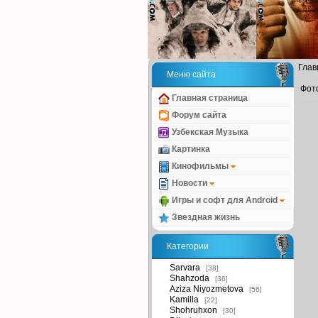
Глав
Меню сайта
Фот
Главная страница
Форум сайта
Узбекская Музыка
Картинка
Кинофильмы
Новости
Игры и софт для Android
Звездная жизнь
Категории
Sarvara
[38]
Shahzoda
[36]
Aziza Niyozmetova
[56]
Kamilla
[22]
Shohruhxon
[30]