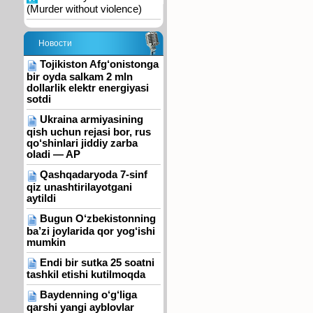
(Murder without violence)
Новости
Tojikiston Afg‘onistonga
bir oyda salkam 2 mln
dollarlik elektr energiyasi
sotdi
Ukraina armiyasining
qish uchun rejasi bor, rus
qo‘shinlari jiddiy zarba
oladi — AP
Qashqadaryoda 7-sinf
qiz unashtirilayotgani
aytildi
Bugun O‘zbekistonning
ba’zi joylarida qor yog‘ishi
mumkin
Endi bir sutka 25 soatni
tashkil etishi kutilmoqda
Baydenning o‘g‘liga
qarshi yangi ayblovlar