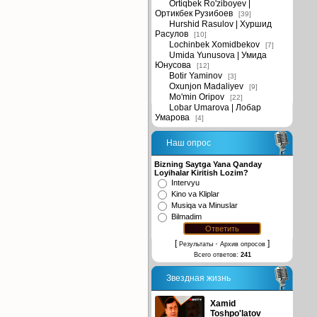
Ortiqbek Ro'ziboyev |
Ортикбек Рузибоев
[39]
Hurshid Rasulov | Хуршид
Расулов
[10]
Lochinbek Xomidbekov
[7]
Umida Yunusova | Умида
Юнусова
[12]
Botir Yaminov
[3]
Oxunjon Madaliyev
[9]
Mo'min Oripov
[22]
Lobar Umarova | Лобар
Умарова
[4]
Наш опрос
Bizning Saytga Yana Qanday
Loyihalar Kiritish Lozim?
Intervyu
Kino va Kliplar
Musiqa va Minuslar
Bilmadim
[
·
]
Результаты
Архив опросов
Всего ответов:
241
Звездная жизнь
Xamid
Toshpo'latov