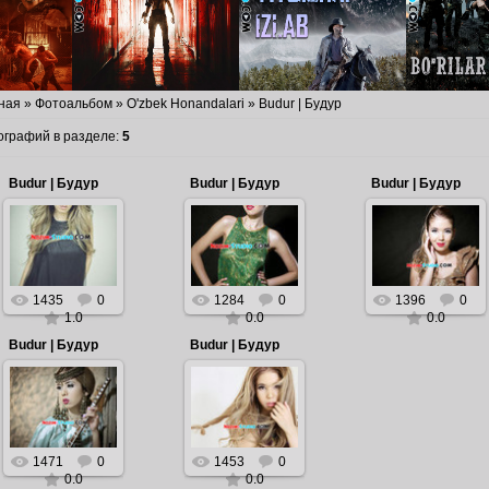
ная
»
Фотоальбом
»
O'zbek Honandalari
» Budur | Будур
ографий в разделе
:
5
Budur | Будур
Budur | Будур
Budur | Будур
2016.11.14
2016.11.14
2016.11.14
Budur | Будур
Budur | Будур
Budur | Будур
Admin
Admin
Admin
1435
0
1284
0
1396
0
1.0
0.0
0.0
Budur | Будур
Budur | Будур
2016.11.14
2016.11.14
Budur | Будур
Budur | Будур
Admin
Admin
1471
0
1453
0
0.0
0.0