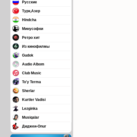
Русские
Турк,Азер
Hindcha
Минусофки
Ретро хит
Из кинофилмы
Gudok
Audio Albom
Club Music
To'y Terma
Sherlar
Kurtler Vadisi
Lezginka
Musiqalar
Диджеи-Onur