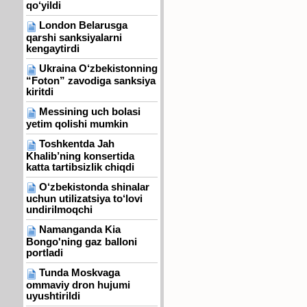
qo‘yildi
London Belarusga
qarshi sanksiyalarni
kengaytirdi
Ukraina O‘zbekistonning
“Foton” zavodiga sanksiya
kiritdi
Messining uch bolasi
yetim qolishi mumkin
Toshkentda Jah
Khalib’ning konsertida
katta tartibsizlik chiqdi
O‘zbekistonda shinalar
uchun utilizatsiya to‘lovi
undirilmoqchi
Namanganda Kia
Bongo'ning gaz balloni
portladi
Tunda Moskvaga
ommaviy dron hujumi
uyushtirildi