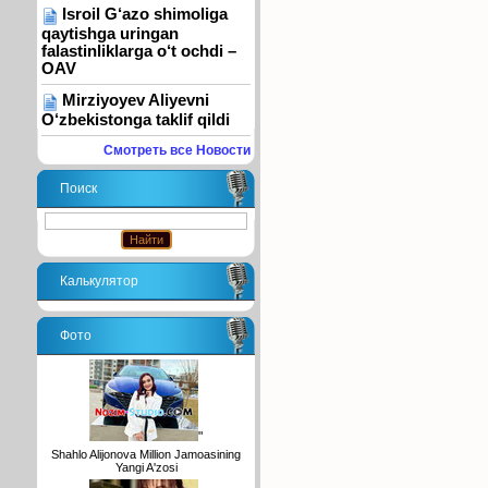
Isroil G‘azo shimoliga
qaytishga uringan
falastinliklarga o‘t ochdi –
OAV
Mirziyoyev Aliyevni
O‘zbekistonga taklif qildi
Смотреть все Новости
Поиск
Калькулятор
Фото
"
Shahlo Alijonova Million Jamoasining
Yangi A'zosi