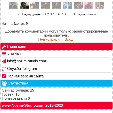
« Предыдущая
|
1
2
3
4
5
6
7
8
[
9
] |
Следующая »
Hamma Izohlar
:
0
Добавлять комментарии могут только зарегистрированные
пользователи.
[
Регистрация
|
Вход
]
Навигация
Главная
info@nozim-studio.com
Служба Telegram
Полная версия сайта
Статистика
Сейчас онлайн:
15
Гостей:
15
Пользователи
0
www.Nozim-Studio.com 2013-2023