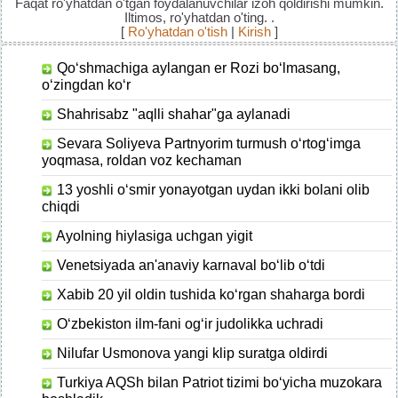
Faqat ro'yhatdan o'tgan foydalanuvchilar izoh qoldirishi mumkin.
Iltimos, ro'yhatdan o'ting. .
[
Ro'yhatdan o'tish
|
Kirish
]
Qo‘shmachiga aylangan er Rozi bo‘lmasang,
o‘zingdan ko‘r
Shahrisabz "aqlli shahar"ga aylanadi
Sevara Soliyeva Partnyorim turmush o‘rtog‘imga
yoqmasa, roldan voz kechaman
13 yoshli o‘smir​ yonayotgan uydan​ ikki bolani olib
chiqdi
Ayolning hiylasiga uchgan yigit
Venetsiyada an'anaviy karnaval bo‘lib o‘tdi
Xabib 20 yil oldin tushida ko‘rgan shaharga bordi
O‘zbekiston ilm-fani og‘ir judolikka uchradi
Nilufar Usmonova yangi klip suratga oldirdi
Turkiya AQSh bilan Patriot tizimi bo‘yicha muzokara