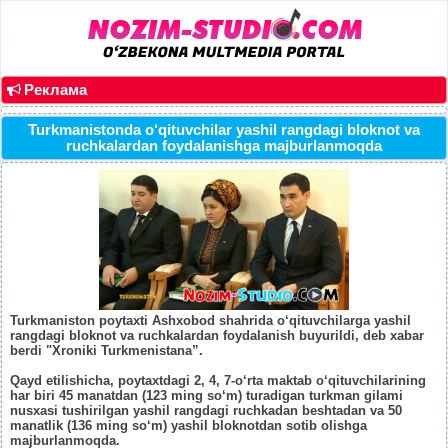
Реклама
Turkmanistonda o‘qituvchilar yashil rangdagi bloknot va
ruchkalardan foydalanishga majburlanmoqda
Turkmaniston poytaxti Ashxobod shahrida o‘qituvchilarga yashil
rangdagi bloknot va ruchkalardan foydalanish buyurildi, deb xabar
berdi "Xroniki Turkmenistana”.
Qayd etilishicha, poytaxtdagi 2, 4, 7-o‘rta maktab o‘qituvchilarining
har biri 45 manatdan (123 ming so‘m) turadigan turkman gilami
nusxasi tushirilgan yashil rangdagi ruchkadan beshtadan va 50
manatlik (136 ming so‘m) yashil bloknotdan sotib olishga
majburlanmoqda.