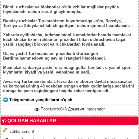
Bir xil ruchkalar va bloknotlar o‘qituvchilar majlislar paytida
foydalanishi uchun zarurligi aytilmoqda.
Bunday ruchkalar Turkmaniston buyurtmasiga ko‘ra, Rossiya,
Turkiya va Xitoyda ishlab chiqarilgani uchun qimmat hisoblanadi.
Xabarda aytilishicha, turkmanistonlik amaldorlar hamda mamlakat
kuchishlatar tizimi rahbarlari prezident bilan uchrashuvda faqat
yashil rangdagi bloknot va ruchkalardan foydalanadi.
Oq va yashil Turkmaniston prezidenti Gurbanguli
Berdimuhammedovning sevimli ranglari hisoblanadi.
Mamlakat rahbariga yashil o‘ramdagi gullar beriladi, u yashil sport
kiyimlarini kiyadi va yashil velosiped minadi.
Avvalroq Turkmanistonda 1-fevraldan e’tiboran davlat muassasalari
va korxonalarining 40 yoshdan oshgan erkak xodimlariga sochlarini
qoraga bo‘yash taqiqlangani haqida xabar berilgan edi.
Telegramdan yangiliklarni o'qish
Просмотр:648
Добавил :
moderator
QOLGAN HABARLAR
Izohlar soni
:
0