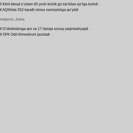
0
Klint Istvud o‘zidan 65 yosh kichik go‘zal bilan qo‘lga tushdi
(0)
6
AQSHda 552 karatli olmos namoyishga qo‘yildi
(0)
Февраля, Juma
9
O‘zbekistonga qor va 17 daraja sovuq yaqinlashyapti
(0)
6
OFK Odil Ahmedovni jazoladi
(0)