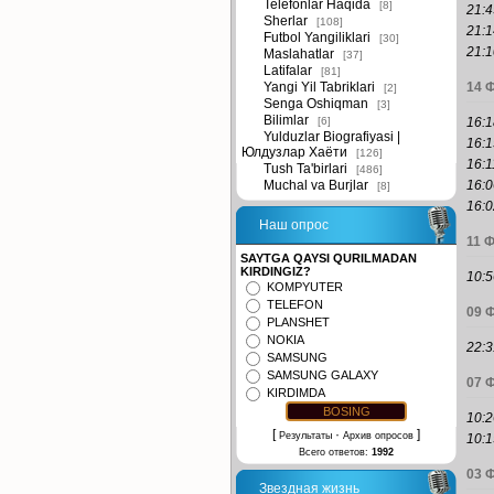
Telefonlar Haqida
[8]
21:4
Sherlar
[108]
21:1
Futbol Yangiliklari
[30]
21:1
Maslahatlar
[37]
Latifalar
[81]
Yangi Yil Tabriklari
14 
[2]
Senga Oshiqman
[3]
Bilimlar
[6]
16:1
Yulduzlar Biografiyasi |
16:1
Юлдузлар Хаёти
[126]
16:1
Tush Ta'birlari
[486]
Muchal va Burjlar
16:0
[8]
16:0
Наш опрос
11 
SAYTGA QAYSI QURILMADAN
KIRDINGIZ?
10:5
KOMPYUTER
TELEFON
09 
PLANSHET
NOKIA
22:3
SAMSUNG
SAMSUNG GALAXY
07 
KIRDIMDA
10:2
[
·
]
Результаты
Архив опросов
10:1
Всего ответов:
1992
03 
Звездная жизнь