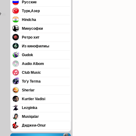
Русские
Турк,Азер
?
(0)
Hindcha
Минусофки
Ретро хит
Из кинофилмы
Gudok
Audio Albom
Club Music
To'y Terma
Sherlar
Kurtler Vadisi
Lezginka
Musiqalar
Диджеи-Onur