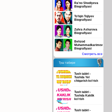
Ra'no Shodiyeva
Biografiyasi
To'lqin Tojiyev
Biografiyasi
Zuhra Ashurova
Biografiyasi
Behzod
Muhammadkarimov
Biografiyasi
Смотреть все
Туш табири
Tush tabiri -
Tushda Yel
chiqarish ko'rish
Tush tabiri -
Tushda Kaklik
ko'rish
Tush tabiri -