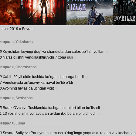
ная
»
2019
»
Fevral
Февраля, Yakshanba
6
​Kuyishdan keyingi dog‘ va chandiqlardan xalos bo‘lish yo‘llari
(0)
0
​Nafas olishni yengillashtiruvchi 7 xona guli
(0)
Февраля, Chorshanba
9
Xabib 20 yil oldin tushida ko‘rgan shaharga bordi
(0)
7
Venetsiyada an'anaviy karnaval bo‘lib o‘tdi
(0)
0
Ayolning hiylasiga uchgan yigit
(0)
Февраля, Seshanba
5
Burak O‘zchivit Toshkentda tushgan suratlari bilan bo‘lishdi
(0)
1
13 yoshli o‘smir​ yonayotgan uydan​ ikki bolani olib chiqdi
(1)
Февраля, Juma
0
Sevara Soliyeva Partnyorim turmush o‘rtog‘imga yoqmasa, roldan voz kechaman