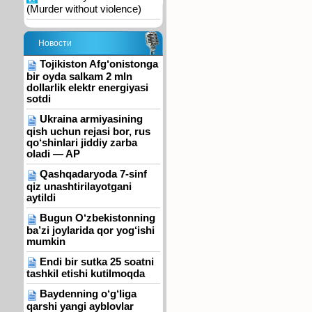
(Murder without violence)
Новости
Tojikiston Afg‘onistonga
bir oyda salkam 2 mln
dollarlik elektr energiyasi
sotdi
Ukraina armiyasining
qish uchun rejasi bor, rus
qo‘shinlari jiddiy zarba
oladi — AP
Qashqadaryoda 7-sinf
qiz unashtirilayotgani
aytildi
Bugun O‘zbekistonning
ba’zi joylarida qor yog‘ishi
mumkin
Endi bir sutka 25 soatni
tashkil etishi kutilmoqda
Baydenning o‘g‘liga
qarshi yangi ayblovlar