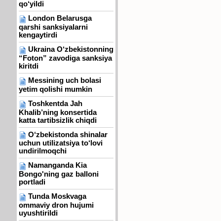
qo‘yildi
London Belarusga
qarshi sanksiyalarni
kengaytirdi
Ukraina O‘zbekistonning
“Foton” zavodiga sanksiya
kiritdi
Messining uch bolasi
yetim qolishi mumkin
Toshkentda Jah
Khalib’ning konsertida
katta tartibsizlik chiqdi
O‘zbekistonda shinalar
uchun utilizatsiya to‘lovi
undirilmoqchi
Namanganda Kia
Bongo'ning gaz balloni
portladi
Tunda Moskvaga
ommaviy dron hujumi
uyushtirildi