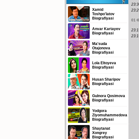
23:3
Xamid
23:2
Toshpo'latov
Biografiyasi
01 
Anvar Kartayev
23:1
Biografiyasi
23:1
Ma'suda
Otajonova
Biografiyasi
Lola Eltoyeva
Biografiyasi
Husan Sharipov
Biografiyasi
Gulnora Qosimova
Biografiyasi
Yodgora
Ziyomuhammedova
Biografiyasi
Shaytanat
Xongrey
Biografiyasi