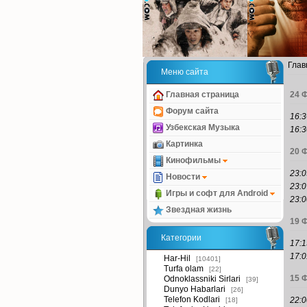
Глав
Меню сайта
24 
Главная страница
Форум сайта
16:3
Узбекская Музыка
16:3
Картинка
20 
Кинофильмы
23:0
Новости
23:0
Игры и софт для Android
23:0
Звездная жизнь
19 
Категории
17:1
17:0
Har-Hil
[10401]
Turfa olam
[22]
15 
Odnoklassniki Sirlari
[39]
Dunyo Habarlari
[26]
Telefon Kodlari
22:0
[18]