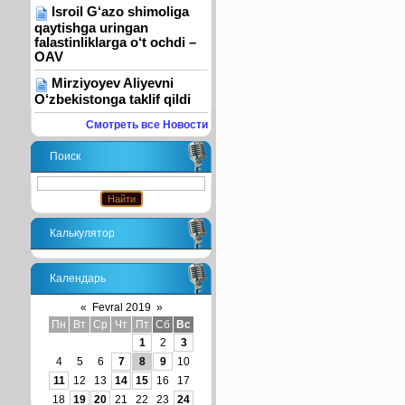
Isroil G‘azo shimoliga
qaytishga uringan
falastinliklarga o‘t ochdi –
OAV
Mirziyoyev Aliyevni
O‘zbekistonga taklif qildi
Смотреть все Новости
Поиск
Калькулятор
Календарь
«
Fevral 2019
»
Пн
Вт
Ср
Чт
Пт
Сб
Вс
1
2
3
4
5
6
7
8
9
10
11
12
13
14
15
16
17
18
19
20
21
22
23
24