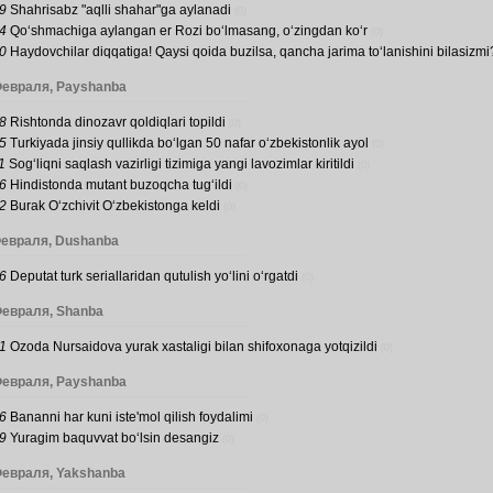
9
Shahrisabz "aqlli shahar"ga aylanadi
(0)
4
Qo‘shmachiga aylangan er Rozi bo‘lmasang, o‘zingdan ko‘r
(0)
0
Haydovchilar diqqatiga! Qaysi qoida buzilsa, qancha jarima to‘lanishini bilasizmi
Февраля, Payshanba
8
Rishtonda dinozavr qoldiqlari topildi
(0)
5
Turkiyada jinsiy qullikda bo‘lgan 50 nafar o‘zbekistonlik ayol
(0)
1
Sog‘liqni saqlash vazirligi tizimiga yangi lavozimlar kiritildi
(0)
6
Hindistonda mutant buzoqcha tug‘ildi
(0)
2
Burak O‘zchivit O‘zbekistonga keldi
(0)
Февраля, Dushanba
6
Deputat turk seriallaridan qutulish yo‘lini o‘rgatdi
(0)
Февраля, Shanba
1
Ozoda Nursaidova yurak xastaligi bilan shifoxonaga yotqizildi
(0)
Февраля, Payshanba
6
Bananni har kuni iste'mol qilish foydalimi
(0)
9
Yuragim baquvvat bo‘lsin desangiz
(0)
Февраля, Yakshanba