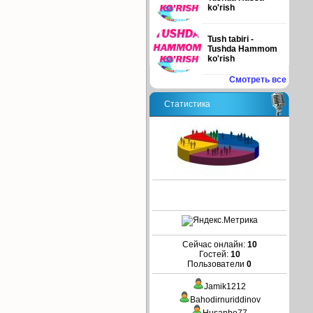
ko'rish
Tush tabiri -
Tushda Hammom
ko'rish
Смотреть все
Статистика
Сейчас онлайн:
10
Гостей:
10
Пользователи
0
Jamik1212
Bahodirnuriddinov