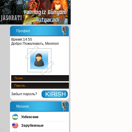
Профил
Время:14:55
Добро Пожаловать, Mexmon
Забыл пароль?
Музыка
Узбекские
Зарубежные
(0)