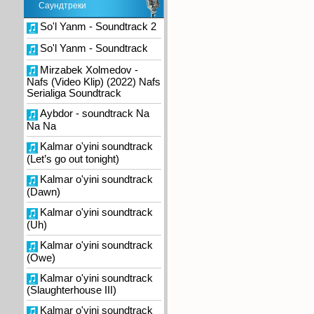
Саундтреки
So'l Yanm - Soundtrack 2
So'l Yanm - Soundtrack
Mirzabek Xolmedov -
Nafs (Video Klip) (2022) Nafs
Serialiga Soundtrack
Aybdor - soundtrack Na
Na Na
Kalmar o'yini soundtrack
(Let’s go out tonight)
Kalmar o'yini soundtrack
(Dawn)
Kalmar o'yini soundtrack
(Uh)
Kalmar o'yini soundtrack
(Owe)
Kalmar o'yini soundtrack
(Slaughterhouse III)
Kalmar o'yini soundtrack