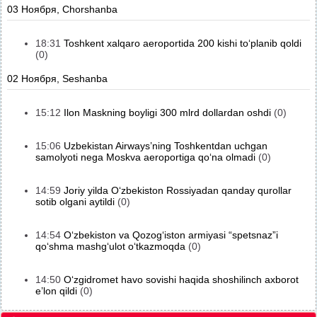
03 Ноября, Chorshanba
18:31
Toshkent xalqaro aeroportida 200 kishi to‘planib qoldi
(0)
02 Ноября, Seshanba
15:12
Ilon Maskning boyligi 300 mlrd dollardan oshdi
(0)
15:06
Uzbekistan Airways’ning Toshkentdan uchgan
samolyoti nega Moskva aeroportiga qo‘na olmadi
(0)
14:59
Joriy yilda O‘zbekiston Rossiyadan qanday qurollar
sotib olgani aytildi
(0)
14:54
O‘zbekiston va Qozog‘iston armiyasi “spetsnaz”i
qo‘shma mashg‘ulot o‘tkazmoqda
(0)
14:50
O‘zgidromet havo sovishi haqida shoshilinch axborot
e’lon qildi
(0)