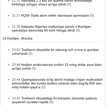
21:31
Navoiyda 2,3 kilo sof quyma oltinni muomalaga
kiritishga uringan shaxs qo‘lga olindi
(0)
21:27
AQSh Oyda atom elektr stansiyasi qurmoqchi
(0)
21:26
Italiyada Nigeriya mafiyasiga qarshi o‘tkazilgan
operatsiya davomida 40 kishi hibsga olindi
(0)
13 Ноября, Shanba
23:52
Toshkent viloyatida bir oilaning uch a’zosi is gazidan
zaharlandi
(0)
23:48
Andijon prokuraturasi xodimi 15 ming dollar pora bilan
qo‘lga tushdi
(0)
23:44
Qashqadaryoda to‘liq ishchi holatga o‘tgan multiradarli
avtomobillar ikki kunda tezlikni oshirish bilan bog‘liq 600 dan
ortiq holatni qayd e
(0)
23:41
Toshkent viloyatidagi Ko‘kshashir darasida qadimiy
qoyatosh suratlari topildi
(0)