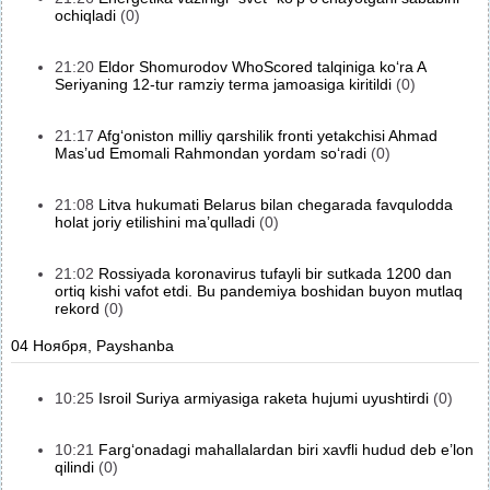
ochiqladi
(0)
21:20
Eldor Shomurodov WhoScored talqiniga ko‘ra A
Seriyaning 12-tur ramziy terma jamoasiga kiritildi
(0)
21:17
Afg‘oniston milliy qarshilik fronti yetakchisi Ahmad
Mas’ud Emomali Rahmondan yordam so‘radi
(0)
21:08
Litva hukumati Belarus bilan chegarada favqulodda
holat joriy etilishini ma’qulladi
(0)
21:02
Rossiyada koronavirus tufayli bir sutkada 1200 dan
ortiq kishi vafot etdi. Bu pandemiya boshidan buyon mutlaq
rekord
(0)
04 Ноября, Payshanba
10:25
Isroil Suriya armiyasiga raketa hujumi uyushtirdi
(0)
10:21
Farg‘onadagi mahallalardan biri xavfli hudud deb e’lon
qilindi
(0)