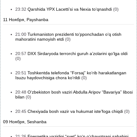
23:32
Qarshida YPX Lacetti’si va Nexia to‘qnashdi
(0)
11 Ноября, Payshanba
21:00
Turkmaniston prezidenti to‘pponchadan o‘q otish
mahoratini namoyish etdi
(0)
20:57
DXX Sirdaryoda terrorchi guruh a’zolarini qo‘lga oldi
(0)
20:51
Toshkentda telefonda “Forsaj” ko‘rib harakatlangan
Isuzu haydovchisiga chora ko‘rildi
(0)
20:48
O‘zbekiston bosh vaziri Abdulla Aripov “Bavariya” libosi
bilan
(0)
20:45
Chexiyada bosh vazir va hukumat iste’foga chiqdi
(0)
09 Ноября, Seshanba
21:26
Energetika vazirligi “svet” ko‘p o‘chayotgani sababini