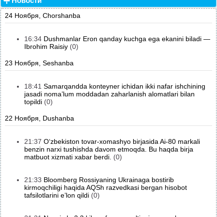
Новости
24 Ноября, Chorshanba
16:34
Dushmanlar Eron qanday kuchga ega ekanini biladi —
Ibrohim Raisiy
(0)
23 Ноября, Seshanba
18:41
Samarqandda konteyner ichidan ikki nafar ishchining
jasadi noma’lum moddadan zaharlanish alomatlari bilan
topildi
(0)
22 Ноября, Dushanba
21:37
O‘zbekiston tovar-xomashyo birjasida Ai-80 markali
benzin narxi tushishda davom etmoqda. Bu haqda birja
matbuot xizmati xabar berdi.
(0)
21:33
Bloomberg Rossiyaning Ukrainaga bostirib
kirmoqchiligi haqida AQSh razvedkasi bergan hisobot
tafsilotlarini e’lon qildi
(0)