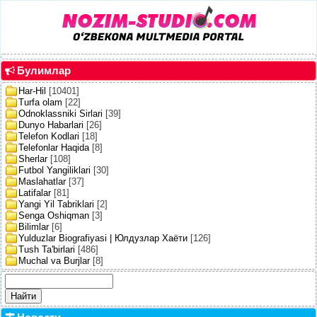
Булимлар
Har-Hil
[10401]
Turfa olam
[22]
Odnoklassniki Sirlari
[39]
Dunyo Habarlari
[26]
Telefon Kodlari
[18]
Telefonlar Haqida
[8]
Sherlar
[108]
Futbol Yangiliklari
[30]
Maslahatlar
[37]
Latifalar
[81]
Yangi Yil Tabriklari
[2]
Senga Oshiqman
[3]
Bilimlar
[6]
Yulduzlar Biografiyasi | Юлдузлар Хаёти
[126]
Tush Ta'birlari
[486]
Muchal va Burjlar
[8]