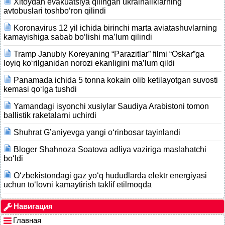
Xitoydan evakuatsiya qilingan ukrainaliklarning
avtobuslari toshbo‘ron qilindi
Koronavirus 12 yil ichida birinchi marta aviatashuvlarning
kamayishiga sabab bo‘lishi ma’lum qilindi
Tramp Janubiy Koreyaning “Parazitlar” filmi “Oskar”ga
loyiq ko‘rilganidan norozi ekanligini ma’lum qildi
Panamada ichida 5 tonna kokain olib ketilayotgan suvosti
kemasi qo‘lga tushdi
Yamandagi isyonchi xusiylar Saudiya Arabistoni tomon
ballistik raketalarni uchirdi
Shuhrat G’aniyevga yangi o‘rinbosar tayinlandi
Bloger Shahnoza Soatova adliya vaziriga maslahatchi
bo‘ldi
O‘zbekistondagi gaz yo‘q hududlarda elektr energiyasi
uchun to‘lovni kamaytirish taklif etilmoqda
Навигация
Главная