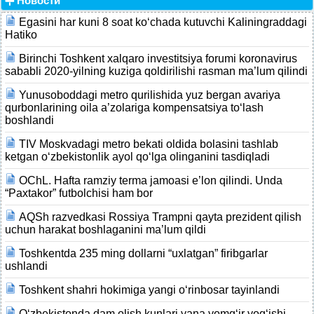
Новости
Egasini har kuni 8 soat ko‘chada kutuvchi Kaliningraddagi
Hatiko
Birinchi Toshkent xalqaro investitsiya forumi koronavirus
sababli 2020-yilning kuziga qoldirilishi rasman ma’lum qilindi
Yunusoboddagi metro qurilishida yuz bergan avariya
qurbonlarining oila a’zolariga kompensatsiya to‘lash
boshlandi
TIV Moskvadagi metro bekati oldida bolasini tashlab
ketgan o‘zbekistonlik ayol qo‘lga olinganini tasdiqladi
OChL. Hafta ramziy terma jamoasi e’lon qilindi. Unda
“Paxtakor” futbolchisi ham bor
AQSh razvedkasi Rossiya Trampni qayta prezident qilish
uchun harakat boshlaganini ma’lum qildi
Toshkentda 235 ming dollarni “uxlatgan” firibgarlar
ushlandi
Toshkent shahri hokimiga yangi o‘rinbosar tayinlandi
O‘zbekistonda dam olish kunlari yana yomg‘ir yog‘ishi