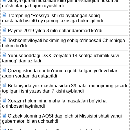
Suriya qurolli muxolifati Idlib janubi-sharqida hukumat
qo‘shinlariga hujum uyushtirdi
Trampning “Rossiya ishi”da ayblangan sobiq
maslahatchisi 40 oy qamoq jazosiga hukm qilindi
Payme 2019-yilda 3 mln dollar daromad ko‘rdi
Toshkent viloyati hokimining sobiq o‘rinbosari Chirchiqqa
hokim bo‘ldi
Yunusoboddagi DXX izolyatori 14 soatga ichimlik suvi
tarmog‘idan uziladi
Qozog‘istonda qor bo‘ronida qolib ketgan yo‘lovchilar
arqon yordamida qutqarildi
Britaniyada yuk mashinasidan 39 nafar muhojirning jasadi
topilgani ishi yuzasidan 7 kishi ayblandi
Xorazm hokimining mahalla masalalari bo‘yicha
o‘rinbosari tayinlandi
O‘zbekistonning AQShdagi elchisi Missisipi shtati yangi
gubernatori bilan uchrashdi