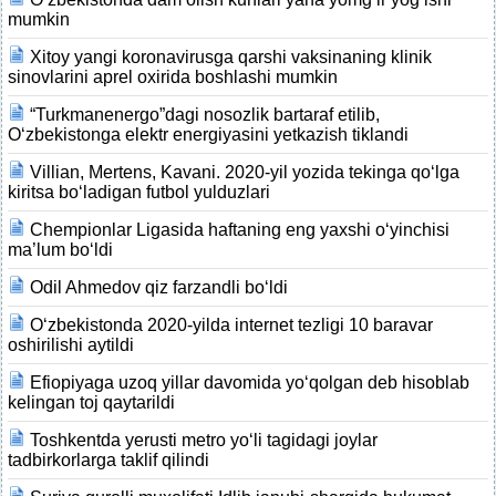
mumkin
Xitoy yangi koronavirusga qarshi vaksinaning klinik
sinovlarini aprel oxirida boshlashi mumkin
“Turkmanenergo”dagi nosozlik bartaraf etilib,
O‘zbekistonga elektr energiyasini yetkazish tiklandi
Villian, Mertens, Kavani. 2020-yil yozida tekinga qo‘lga
kiritsa bo‘ladigan futbol yulduzlari
Chempionlar Ligasida haftaning eng yaxshi o‘yinchisi
ma’lum bo‘ldi
Odil Ahmedov qiz farzandli bo‘ldi
O‘zbekistonda 2020-yilda internet tezligi 10 baravar
oshirilishi aytildi
Efiopiyaga uzoq yillar davomida yo‘qolgan deb hisoblab
kelingan toj qaytarildi
Toshkentda yerusti metro yo‘li tagidagi joylar
tadbirkorlarga taklif qilindi