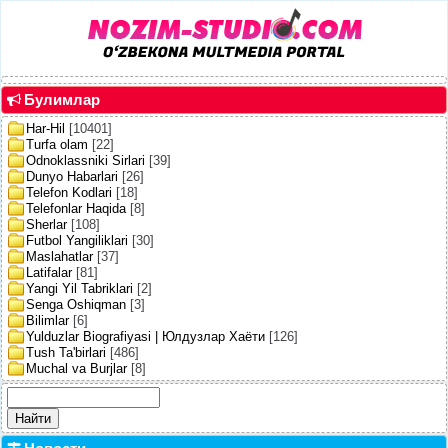
Булимлар
Har-Hil
[10401]
Turfa olam
[22]
Odnoklassniki Sirlari
[39]
Dunyo Habarlari
[26]
Telefon Kodlari
[18]
Telefonlar Haqida
[8]
Sherlar
[108]
Futbol Yangiliklari
[30]
Maslahatlar
[37]
Latifalar
[81]
Yangi Yil Tabriklari
[2]
Senga Oshiqman
[3]
Bilimlar
[6]
Yulduzlar Biografiyasi | Юлдузлар Хаёти
[126]
Tush Ta'birlari
[486]
Muchal va Burjlar
[8]