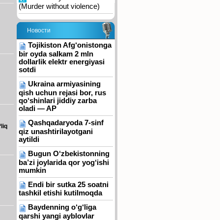
(Murder without violence)
Новости
Tojikiston Afg‘onistonga
bir oyda salkam 2 mln
dollarlik elektr energiyasi
sotdi
Ukraina armiyasining
qish uchun rejasi bor, rus
qo‘shinlari jiddiy zarba
oladi — AP
Qashqadaryoda 7-sinf
liq
qiz unashtirilayotgani
aytildi
Bugun O‘zbekistonning
ba’zi joylarida qor yog‘ishi
mumkin
Endi bir sutka 25 soatni
tashkil etishi kutilmoqda
Baydenning o‘g‘liga
qarshi yangi ayblovlar