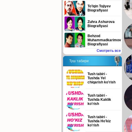
To'lqin Tojiyev
Biografiyasi
Zuhra Ashurova
Biografiyasi
Behzod
Muhammadkarimov
Biografiyasi
Смотреть все
Туш табири
Tush tabiri -
Tushda Yel
chiqarish ko'rish
Tush tabiri -
Tushda Kaklik
ko'rish
Tush tabiri -
Tushda Ho'kiz
ko'rish