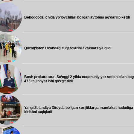
Bekodobda ichida yo‘lovchilari bo‘lgan avtobus ag‘darilib ketdi
Qozog‘iston Uxandagi fuqarolarini evakuatsiya qildi
Bosh prokuratura: So‘nggi 2 yilda noqonuniy yer sotish bilan bog‘
473 ta jinoyat ishi qo‘zg‘atildi
Yangi Zelandiya Xitoyda bo‘lgan xorijliklarga mamlakat hududiga
kirishni taqiqladi