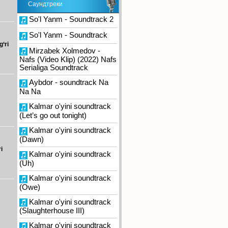
Саундтреки
So'l Yanm - Soundtrack 2
So'l Yanm - Soundtrack
‘ri
Mirzabek Xolmedov -
Nafs (Video Klip) (2022) Nafs
Serialiga Soundtrack
Aybdor - soundtrack Na
Na Na
Kalmar o'yini soundtrack
(Let’s go out tonight)
Kalmar o'yini soundtrack
(Dawn)
i
Kalmar o'yini soundtrack
(Uh)
Kalmar o'yini soundtrack
(Owe)
Kalmar o'yini soundtrack
(Slaughterhouse III)
Kalmar o'yini soundtrack