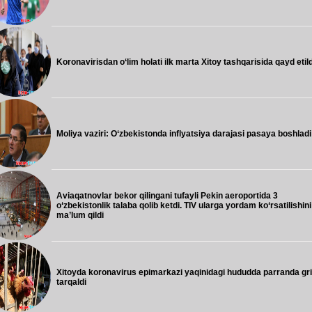
Koronavirisdan o‘lim holati ilk marta Xitoy tashqarisida qayd etild
Moliya vaziri: O‘zbekistonda inflyatsiya darajasi pasaya boshladi
Aviaqatnovlar bekor qilingani tufayli Pekin aeroportida 3
o‘zbekistonlik talaba qolib ketdi. TIV ularga yordam ko‘rsatilishini
ma’lum qildi
Xitoyda koronavirus epimarkazi yaqinidagi hududda parranda gri
tarqaldi