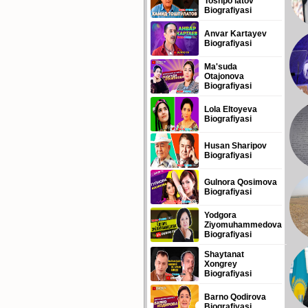
Toshpo'latov
Biografiyasi
Anvar Kartayev
Biografiyasi
Ma'suda
Otajonova
Biografiyasi
Lola Eltoyeva
Biografiyasi
Husan Sharipov
Biografiyasi
Gulnora Qosimova
Biografiyasi
Yodgora
Ziyomuhammedova
Biografiyasi
Shaytanat
Xongrey
Biografiyasi
Barno Qodirova
Biografiyasi