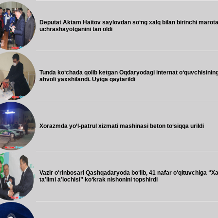
Deputat Aktam Haitov saylovdan so‘ng xalq bilan birinchi marot
uchrashayotganini tan oldi
Tunda ko‘chada qolib ketgan Oqdaryodagi internat o‘quvchisinin
ahvoli yaxshilandi. Uyiga qaytarildi
Xorazmda yo‘l-patrul xizmati mashinasi beton to‘siqqa urildi
Vazir o‘rinbosari Qashqadaryoda bo‘lib, 41 nafar o‘qituvchiga “Xa
ta’limi a’lochisi” ko‘krak nishonini topshirdi