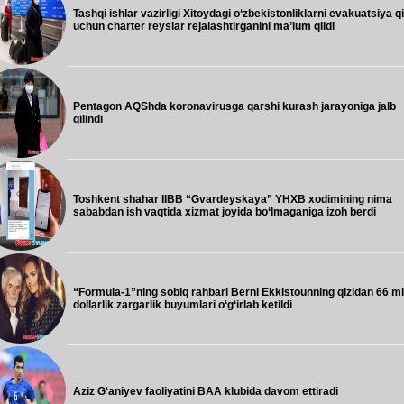
Tashqi ishlar vazirligi Xitoydagi o‘zbekistonliklarni evakuatsiya qi
uchun charter reyslar rejalashtirganini ma’lum qildi
Pentagon AQShda koronavirusga qarshi kurash jarayoniga jalb
qilindi
Toshkent shahar IIBB “Gvardeyskaya” YHXB xodimining nima
sababdan ish vaqtida xizmat joyida bo‘lmaganiga izoh berdi
“Formula-1”ning sobiq rahbari Berni Ekklstounning qizidan 66 m
dollarlik zargarlik buyumlari o‘g‘irlab ketildi
Aziz G‘aniyev faoliyatini BAA klubida davom ettiradi