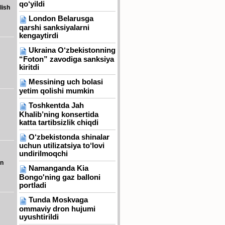
qo‘yildi
lish
London Belarusga
qarshi sanksiyalarni
kengaytirdi
Ukraina O‘zbekistonning
“Foton” zavodiga sanksiya
kiritdi
Messining uch bolasi
yetim qolishi mumkin
Toshkentda Jah
Khalib’ning konsertida
katta tartibsizlik chiqdi
O‘zbekistonda shinalar
uchun utilizatsiya to‘lovi
undirilmoqchi
ln
Namanganda Kia
Bongo'ning gaz balloni
portladi
Tunda Moskvaga
ommaviy dron hujumi
uyushtirildi