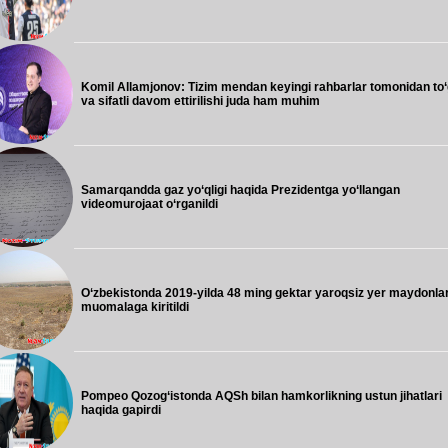
Komil Allamjonov: Tizim mendan keyingi rahbarlar tomonidan to‘g
va sifatli davom ettirilishi juda ham muhim
Samarqandda gaz yo‘qligi haqida Prezidentga yo‘llangan
videomurojaat o‘rganildi
O‘zbekistonda 2019-yilda 48 ming gektar yaroqsiz yer maydonlar
muomalaga kiritildi
Pompeo Qozog‘istonda AQSh bilan hamkorlikning ustun jihatlari
haqida gapirdi