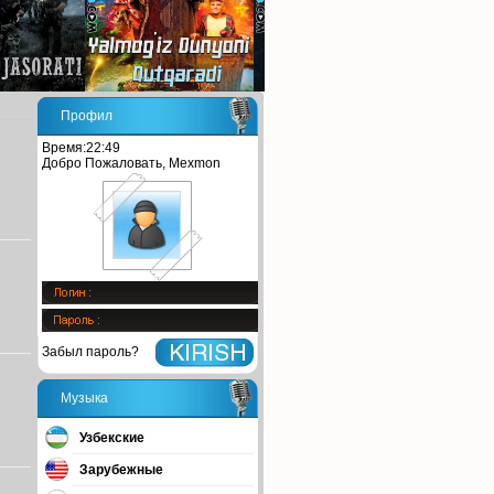
Профил
Время:22:49
Добро Пожаловать, Mexmon
Забыл пароль?
Музыка
Узбекские
Зарубежные