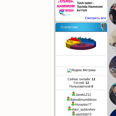
Tush tabiri -
Tushda Hammom
ko'rish
Смотреть все
Статистика
Сейчас онлайн:
12
Гостей:
12
Пользователи
0
Jamik1212
Bahodirnuriddinov
Husanbo77
eldor_quldoshev
sdy030873