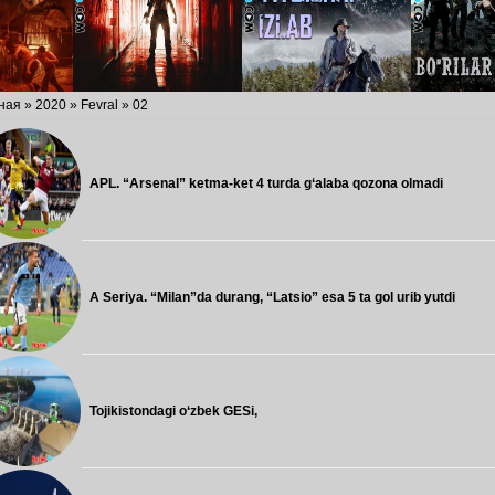
ная
»
2020
»
Fevral
»
02
APL. “Arsenal” ketma-ket 4 turda g‘alaba qozona olmadi
A Seriya. “Milan”da durang, “Latsio” esa 5 ta gol urib yutdi
Tojikistondagi o‘zbek GESi,