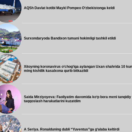
AQSh Davlat kotibi Maykl Pompeo O‘zbekistonga keldi
Surxondaryoda Bandixon tumani hokimligi tashkil etildi
Xitoyning koronavirus o‘chog‘iga aylangan Uxan shahrida 10 ku
ming kishilik kasalxona qurib bitkazildi
Saida Mirziyoyeva: Faoliyatim davomida ko‘p bora meni tanqidiy
taqqoslash harakatlarini kuzatdim
A Seriya. Ronalduning dubli “Yuventus”ga g‘alaba keltirdi