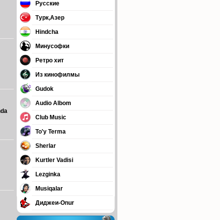
Русские
Турк,Азер
Hindcha
Минусофки
Ретро хит
Из кинофилмы
Gudok
Audio Albom
nda
Club Music
To'y Terma
Sherlar
Kurtler Vadisi
Lezginka
Musiqalar
Диджеи-Onur