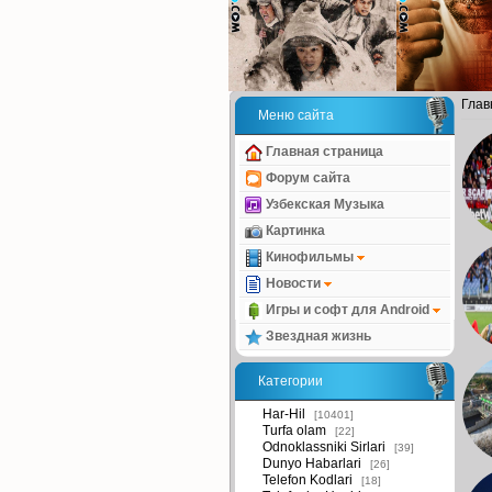
Глав
Меню сайта
Главная страница
Форум сайта
Узбекская Музыка
Картинка
Кинофильмы
Новости
Игры и софт для Android
Звездная жизнь
Категории
Har-Hil
[10401]
Turfa olam
[22]
Odnoklassniki Sirlari
[39]
Dunyo Habarlari
[26]
Telefon Kodlari
[18]