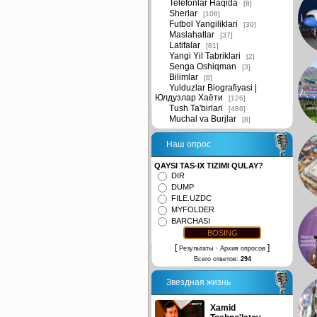
Telefonlar Haqida
[8]
Sherlar
[108]
Futbol Yangiliklari
[30]
Maslahatlar
[37]
Latifalar
[81]
Yangi Yil Tabriklari
[2]
Senga Oshiqman
[3]
Bilimlar
[6]
Yulduzlar Biografiyasi |
Юлдузлар Хаёти
[126]
Tush Ta'birlari
[486]
Muchal va Burjlar
[8]
Наш опрос
QAYSI TAS-IX TIZIMI QULAY?
DIR
DUMP
FILE.UZDC
MYFOLDER
BARCHASI
[
·
]
Результаты
Архив опросов
Всего ответов:
294
Звездная жизнь
Xamid