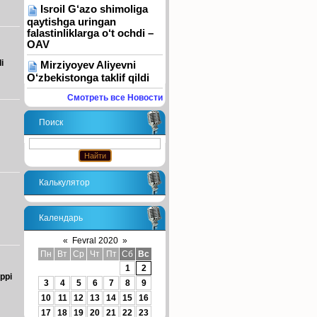
Isroil G‘azo shimoliga
qaytishga uringan
falastinliklarga o‘t ochdi –
OAV
i
Mirziyoyev Aliyevni
O‘zbekistonga taklif qildi
Смотреть все Новости
Поиск
Калькулятор
Календарь
«
Fevral 2020
»
Пн
Вт
Ср
Чт
Пт
Сб
Вс
1
2
ppi
3
4
5
6
7
8
9
10
11
12
13
14
15
16
17
18
19
20
21
22
23