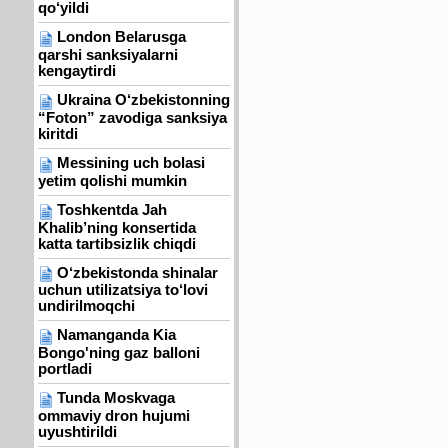
qo‘yildi
London Belarusga
qarshi sanksiyalarni
kengaytirdi
Ukraina O‘zbekistonning
“Foton” zavodiga sanksiya
kiritdi
Messining uch bolasi
yetim qolishi mumkin
Toshkentda Jah
Khalib’ning konsertida
katta tartibsizlik chiqdi
O‘zbekistonda shinalar
uchun utilizatsiya to‘lovi
undirilmoqchi
Namanganda Kia
Bongo'ning gaz balloni
portladi
Tunda Moskvaga
ommaviy dron hujumi
uyushtirildi