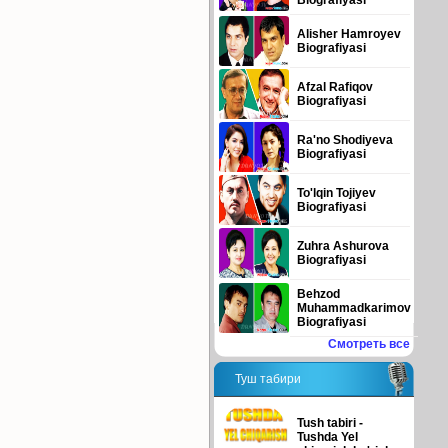
Biografiyasi
Alisher Hamroyev
Biografiyasi
Afzal Rafiqov
Biografiyasi
Ra'no Shodiyeva
Biografiyasi
To'lqin Tojiyev
Biografiyasi
Zuhra Ashurova
Biografiyasi
Behzod
Muhammadkarimov
Biografiyasi
Смотреть все
Туш табири
Tush tabiri -
Tushda Yel