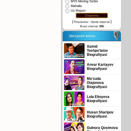
MY5 Mening Yurtim
Mahalla
Uz Report
[
·
]
Результаты
Архив опросов
Всего ответов:
696
Звездная жизнь
Xamid
Toshpo'latov
Biografiyasi
Anvar Kartayev
Biografiyasi
Ma'suda
Otajonova
Biografiyasi
Lola Eltoyeva
Biografiyasi
Husan Sharipov
Biografiyasi
Gulnora Qosimova