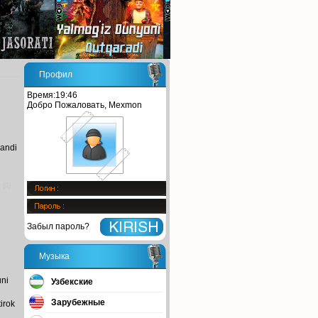
Профил
Время:19:46
Добро Пожаловать, Mexmon
landi
i
(0)
Забыл пароль?
Музыка
uni
Узбекские
Зарубежные
irok