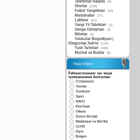
Telefonlar Haqida
[8]
Sherlar
[108]
Futbol Yangiliklari
[30]
Maslahatlar
[37]
Latifalar
[81]
Yangi Yil Tabriklari
[2]
Senga Oshiqman
[3]
Bilimlar
[6]
Yulduzlar Biografiyasi |
Юлдузлар Хаёти
[126]
Tush Ta'birlari
[486]
Muchal va Burjlar
[8]
Наш опрос
Ўзбекистоннинг энг яхши
телеканалини белгиланг
O'zbekiston
Yoshlar
Toshkent
Sport
NAVO
KinoTeatr
Oilaviy
Dunyo Bo'ylab
Madaniyat va Ma'rifat
UzHD
Diyor
Bolajon