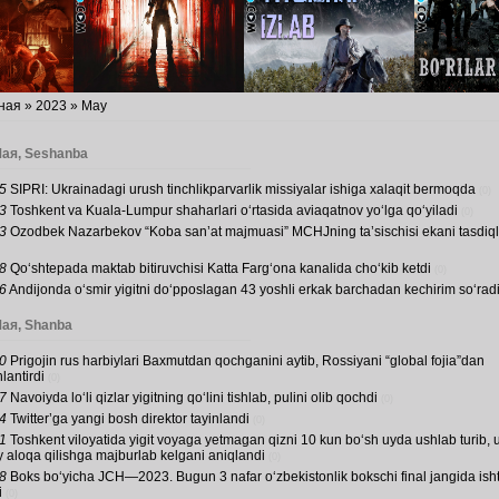
ная
»
2023
»
May
Мая, Seshanba
5
SIPRI: Ukrainadagi urush tinchlikparvarlik missiyalar ishiga xalaqit bermoqda
(0)
3
Toshkent va Kuala-Lumpur shaharlari o‘rtasida aviaqatnov yo‘lga qo‘yiladi
(0)
3
Ozodbek Nazarbekov “Koba san’at majmuasi” MCHJning ta’sischisi ekani tasdiq
8
Qo‘shtepada maktab bitiruvchisi Katta Farg‘ona kanalida cho‘kib ketdi
(0)
6
Andijonda o‘smir yigitni do‘pposlagan 43 yoshli erkak barchadan kechirim so‘rad
Мая, Shanba
0
Prigojin rus harbiylari Baxmutdan qochganini aytib, Rossiyani “global fojia”dan
lantirdi
(0)
7
Navoiyda lo‘li qizlar yigitning qo‘lini tishlab, pulini olib qochdi
(0)
4
Twitter’ga yangi bosh direktor tayinlandi
(0)
1
Toshkent viloyatida yigit voyaga yetmagan qizni 10 kun bo‘sh uyda ushlab turib, 
iy aloqa qilishga majburlab kelgani aniqlandi
(0)
8
Boks bo‘yicha JCH—2023. Bugun 3 nafar o‘zbekistonlik bokschi final jangida isht
i
(0)