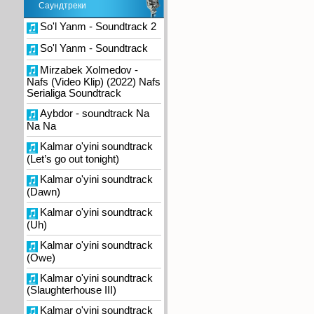
Саундтреки
So'l Yanm - Soundtrack 2
So'l Yanm - Soundtrack
Mirzabek Xolmedov -
Nafs (Video Klip) (2022) Nafs
Serialiga Soundtrack
Aybdor - soundtrack Na
Na Na
Kalmar o'yini soundtrack
(Let’s go out tonight)
Kalmar o'yini soundtrack
(Dawn)
Kalmar o'yini soundtrack
(Uh)
Kalmar o'yini soundtrack
(Owe)
Kalmar o'yini soundtrack
(Slaughterhouse III)
Kalmar o'yini soundtrack