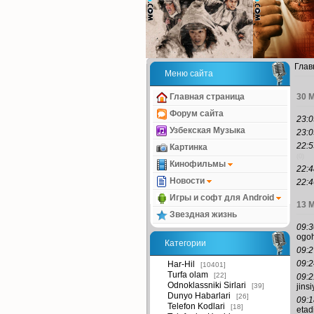
Глав
Меню сайта
30 
Главная страница
Форум сайта
23:0
Узбекская Музыка
23:0
22:5
Картинка
(0)
Кинофильмы
22:4
Новости
22:4
Игры и софт для Android
13 
Звездная жизнь
09:3
ogoh
Категории
09:2
09:2
Har-Hil
[10401]
Turfa olam
[22]
09:2
Odnoklassniki Sirlari
[39]
jins
Dunyo Habarlari
[26]
09:1
Telefon Kodlari
[18]
etad