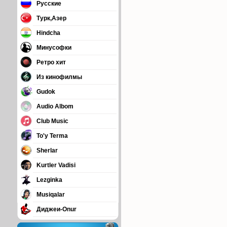
Русские
Турк,Азер
Hindcha
Минусофки
Ретро хит
Из кинофилмы
Gudok
Audio Albom
Club Music
To'y Terma
Sherlar
Kurtler Vadisi
Lezginka
Musiqalar
Диджеи-Onur