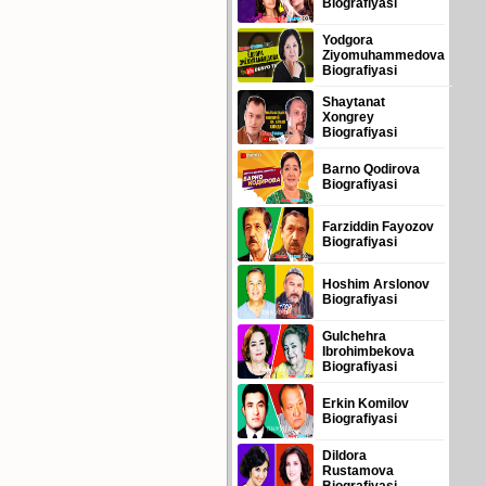
Biografiyasi
Yodgora
Ziyomuhammedova
Biografiyasi
Shaytanat
Xongrey
Biografiyasi
Barno Qodirova
Biografiyasi
Farziddin Fayozov
Biografiyasi
Hoshim Arslonov
Biografiyasi
Gulchehra
Ibrohimbekova
Biografiyasi
Erkin Komilov
Biografiyasi
Dildora
Rustamova