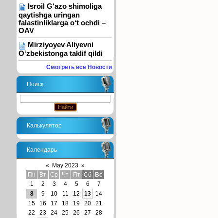
Isroil G‘azo shimoliga
qaytishga uringan
falastinliklarga o‘t ochdi –
OAV
Mirziyoyev Aliyevni
O‘zbekistonga taklif qildi
Смотреть все Новости
Поиск
Калькулятор
Календарь
«
May 2023
»
Пн
Вт
Ср
Чт
Пт
Сб
Вс
1
2
3
4
5
6
7
8
9
10
11
12
13
14
15
16
17
18
19
20
21
22
23
24
25
26
27
28