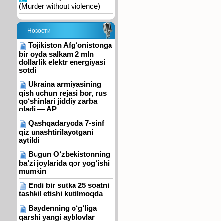
(Murder without violence)
Новости
Tojikiston Afg‘onistonga
bir oyda salkam 2 mln
dollarlik elektr energiyasi
sotdi
Ukraina armiyasining
qish uchun rejasi bor, rus
qo‘shinlari jiddiy zarba
oladi — AP
Qashqadaryoda 7-sinf
qiz unashtirilayotgani
aytildi
Bugun O‘zbekistonning
ba’zi joylarida qor yog‘ishi
mumkin
Endi bir sutka 25 soatni
tashkil etishi kutilmoqda
Baydenning o‘g‘liga
qarshi yangi ayblovlar