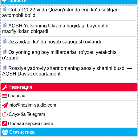
Новости
Cobalt 2022-yilda Qozog‘istonda eng ko‘p sotilgan
avtomobil bo‘ldi
AQSH Yelsinning Ukraina haqidagi bayonotini
maxfiylikdan chiqardi
Jizzaxdagi ko‘lda noyob saqoqush ovlandi
Osiyoning eng boy milliarderlari ro‘yxati yetakchisi
o‘zgardi
Rossiya yadroviy shartnomaning asosiy shartini buzdi —
AQSH Davlat departamenti
Навигация
Главная
info@nozim-studio.com
Служба Telegram
Полная версия сайта
Статистика