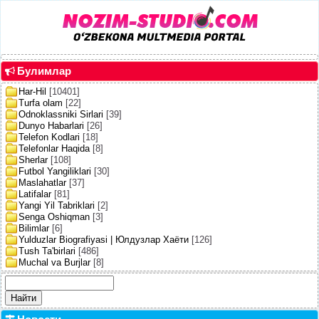
Булимлар
Har-Hil
[10401]
Turfa olam
[22]
Odnoklassniki Sirlari
[39]
Dunyo Habarlari
[26]
Telefon Kodlari
[18]
Telefonlar Haqida
[8]
Sherlar
[108]
Futbol Yangiliklari
[30]
Maslahatlar
[37]
Latifalar
[81]
Yangi Yil Tabriklari
[2]
Senga Oshiqman
[3]
Bilimlar
[6]
Yulduzlar Biografiyasi | Юлдузлар Хаёти
[126]
Tush Ta'birlari
[486]
Muchal va Burjlar
[8]