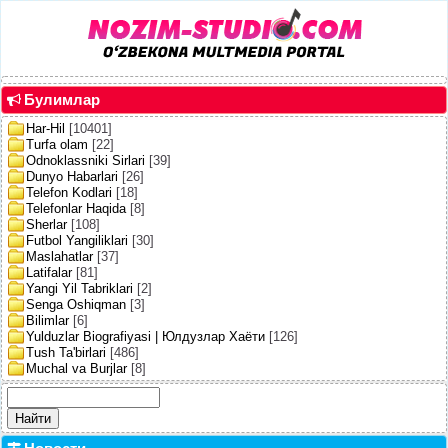
Булимлар
Har-Hil
[10401]
Turfa olam
[22]
Odnoklassniki Sirlari
[39]
Dunyo Habarlari
[26]
Telefon Kodlari
[18]
Telefonlar Haqida
[8]
Sherlar
[108]
Futbol Yangiliklari
[30]
Maslahatlar
[37]
Latifalar
[81]
Yangi Yil Tabriklari
[2]
Senga Oshiqman
[3]
Bilimlar
[6]
Yulduzlar Biografiyasi | Юлдузлар Хаёти
[126]
Tush Ta'birlari
[486]
Muchal va Burjlar
[8]