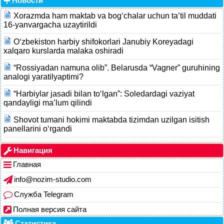
Новости
Xorazmda ham maktab va bog‘chalar uchun ta’til muddati
16-yanvargacha uzaytirildi
O‘zbekiston harbiy shifokorlari Janubiy Koreyadagi
xalqaro kurslarda malaka oshiradi
“Rossiyadan namuna olib”. Belarusda “Vagner” guruhining
analogi yaratilyaptimi?
“Harbiylar jasadi bilan to‘lgan”: Soledardagi vaziyat
qandayligi ma’lum qilindi
Shovot tumani hokimi maktabda tizimdan uzilgan isitish
panellarini o‘rgandi
Навигация
Главная
info@nozim-studio.com
Служба Telegram
Полная версия сайта
Статистика