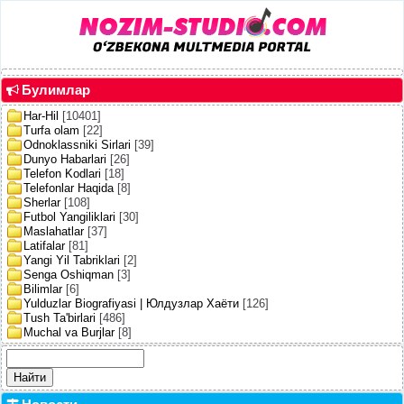
Булимлар
Har-Hil
[10401]
Turfa olam
[22]
Odnoklassniki Sirlari
[39]
Dunyo Habarlari
[26]
Telefon Kodlari
[18]
Telefonlar Haqida
[8]
Sherlar
[108]
Futbol Yangiliklari
[30]
Maslahatlar
[37]
Latifalar
[81]
Yangi Yil Tabriklari
[2]
Senga Oshiqman
[3]
Bilimlar
[6]
Yulduzlar Biografiyasi | Юлдузлар Хаёти
[126]
Tush Ta'birlari
[486]
Muchal va Burjlar
[8]