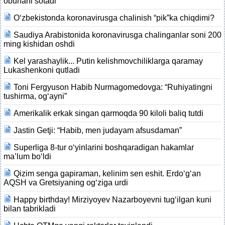
obunani sotadi
O‘zbekistonda koronavirusga chalinish “pik”ka chiqdimi?
Saudiya Arabistonida koronavirusga chalinganlar soni 200
ming kishidan oshdi
Kel yarashaylik... Putin kelishmovchiliklarga qaramay
Lukashenkoni qutladi
Toni Fergyuson Habib Nurmagomedovga: “Ruhiyatingni
tushirma, og‘ayni”
Amerikalik erkak singan qarmoqda 90 kiloli baliq tutdi
Jastin Getji: “Habib, men judayam afsusdaman”
Superliga 8-tur o‘yinlarini boshqaradigan hakamlar
ma’lum bo‘ldi
Qizim senga gapiraman, kelinim sen eshit. Erdo‘g‘an
AQSH va Gretsiyaning og‘ziga urdi
Happy birthday! Mirziyoyev Nazarboyevni tug‘ilgan kuni
bilan tabrikladi