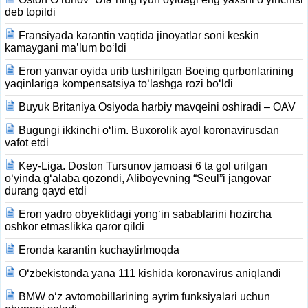
deb topildi
Fransiyada karantin vaqtida jinoyatlar soni keskin
kamaygani ma’lum bo‘ldi
Eron yanvar oyida urib tushirilgan Boeing qurbonlarining
yaqinlariga kompensatsiya to‘lashga rozi bo‘ldi
Buyuk Britaniya Osiyoda harbiy mavqeini oshiradi – OAV
Bugungi ikkinchi o‘lim. Buxorolik ayol koronavirusdan
vafot etdi
Key-Liga. Doston Tursunov jamoasi 6 ta gol urilgan
o‘yinda g‘alaba qozondi, Aliboyevning “Seul”i jangovar
durang qayd etdi
Eron yadro obyektidagi yong‘in sabablarini hozircha
oshkor etmaslikka qaror qildi
Eronda karantin kuchaytirlmoqda
O‘zbekistonda yana 111 kishida koronavirus aniqlandi
BMW o‘z avtomobillarining ayrim funksiyalari uchun