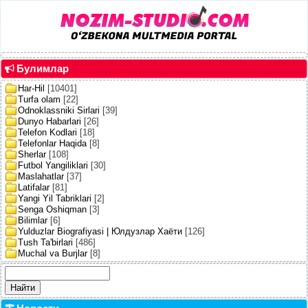
Булимлар
Har-Hil
[10401]
Turfa olam
[22]
Odnoklassniki Sirlari
[39]
Dunyo Habarlari
[26]
Telefon Kodlari
[18]
Telefonlar Haqida
[8]
Sherlar
[108]
Futbol Yangiliklari
[30]
Maslahatlar
[37]
Latifalar
[81]
Yangi Yil Tabriklari
[2]
Senga Oshiqman
[3]
Bilimlar
[6]
Yulduzlar Biografiyasi | Юлдузлар Хаёти
[126]
Tush Ta'birlari
[486]
Muchal va Burjlar
[8]