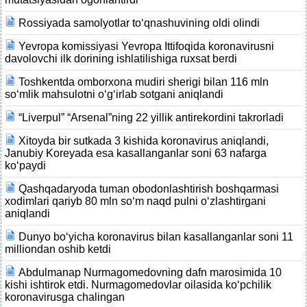
Rossiyada samolyotlar to‘qnashuvining oldi olindi
Yevropa komissiyasi Yevropa Ittifoqida koronavirusni
davolovchi ilk dorining ishlatilishiga ruxsat berdi
Toshkentda omborxona mudiri sherigi bilan 116 mln
so‘mlik mahsulotni o‘g‘irlab sotgani aniqlandi
“Liverpul” “Arsenal”ning 22 yillik antirekordini takrorladi
Xitoyda bir sutkada 3 kishida koronavirus aniqlandi,
Janubiy Koreyada esa kasallanganlar soni 63 nafarga
ko‘paydi
Qashqadaryoda tuman obodonlashtirish boshqarmasi
xodimlari qariyb 80 mln so‘m naqd pulni o‘zlashtirgani
aniqlandi
Dunyo bo‘yicha koronavirus bilan kasallanganlar soni 11
milliondan oshib ketdi
Abdulmanap Nurmagomedovning dafn marosimida 10
kishi ishtirok etdi. Nurmagomedovlar oilasida ko‘pchilik
koronavirusga chalingan