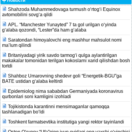
Новости
Shahzoda Muhammedovaga turmush o‘rtog‘i Equinox
avtomobilini sovg‘a qildi
APL. “Manchester Yunayted” 7 ta gol urilgan o‘yinda
g‘alaba qozondi, “Lester”da ham g‘alaba
Saratondan himoyalovchi eng mashhur mahsulot nomi
ma’lum qilindi
Britaniyadagi yirik savdo tarmog‘i qulga aylantirilgan
makakalar tomonidan terilgan kokoslarni xarid qilishdan bosh
tortdi
Shahboz Umarovning shedevr goli “Energetik-BGU”ga
BATE ustidan g‘alaba keltirdi
Epidemiolog nima sababdan Germaniyada koronavirus
qurbonlari soni kamligini izohladi
Tojikistonda karantinni mensimaganlar qamoqqa
tashlanadigan bo‘ldi
Toshkent farmatsevtika institutiga yangi rektor tayinlandi
Oston O‘runov “Ufa”ning iyun oyidagi eng yaxshi o‘yinchisi