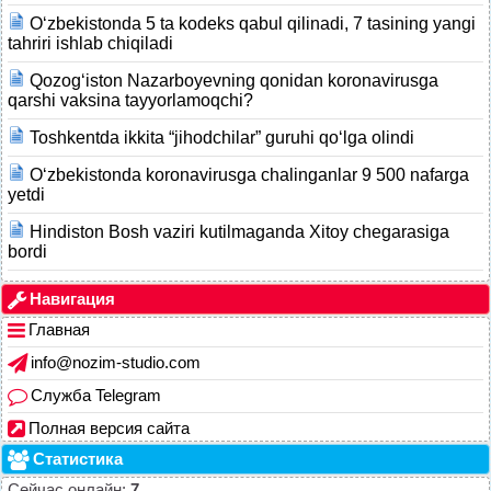
O‘zbekistonda 5 ta kodeks qabul qilinadi, 7 tasining yangi
tahriri ishlab chiqiladi
Qozog‘iston Nazarboyevning qonidan koronavirusga
qarshi vaksina tayyorlamoqchi?
Toshkentda ikkita “jihodchilar” guruhi qo‘lga olindi
O‘zbekistonda koronavirusga chalinganlar 9 500 nafarga
yetdi
Hindiston Bosh vaziri kutilmaganda Xitoy chegarasiga
bordi
Навигация
Главная
info@nozim-studio.com
Служба Telegram
Полная версия сайта
Статистика
Сейчас онлайн:
7