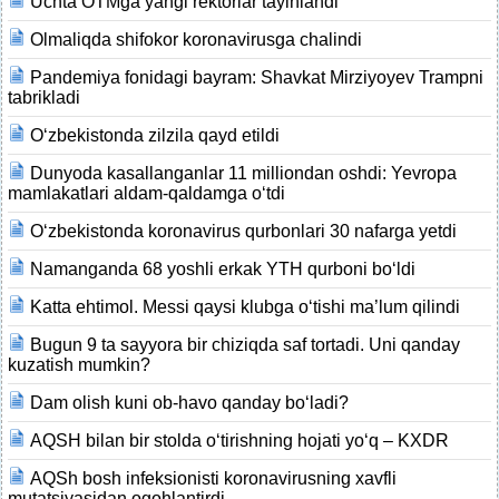
Uchta OTMga yangi rektorlar tayinlandi
Olmaliqda shifokor koronavirusga chalindi
Pandemiya fonidagi bayram: Shavkat Mirziyoyev Trampni
tabrikladi
O‘zbekistonda zilzila qayd etildi
Dunyoda kasallanganlar 11 milliondan oshdi: Yevropa
mamlakatlari aldam-qaldamga o‘tdi
O‘zbekistonda koronavirus qurbonlari 30 nafarga yetdi
Namanganda 68 yoshli erkak YTH qurboni bo‘ldi
Katta ehtimol. Messi qaysi klubga o‘tishi ma’lum qilindi
Bugun 9 ta sayyora bir chiziqda saf tortadi. Uni qanday
kuzatish mumkin?
Dam olish kuni ob-havo qanday bo‘ladi?
AQSH bilan bir stolda o‘tirishning hojati yo‘q – KXDR
AQSh bosh infeksionisti koronavirusning xavfli
mutatsiyasidan ogohlantirdi