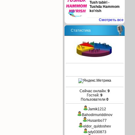
Tush tabiri -
Tushda Hammom
ko'rish
Смотреть все
Статистика
Сейчас онлайн:
9
Гостей:
9
Пользователи
0
Jamik1212
Bahodirnuriddinov
Husanbo77
eldor_quldoshev
sdy030873