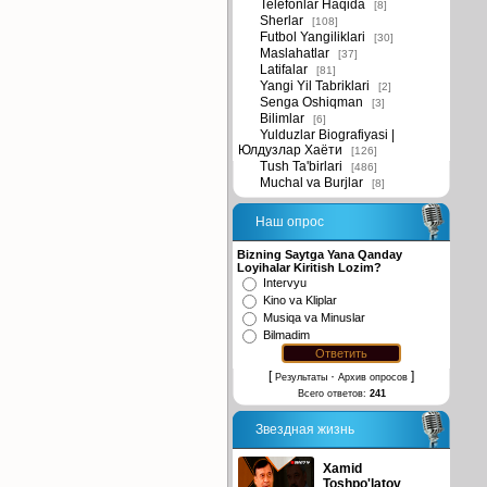
Telefonlar Haqida
[8]
Sherlar
[108]
Futbol Yangiliklari
[30]
Maslahatlar
[37]
Latifalar
[81]
Yangi Yil Tabriklari
[2]
Senga Oshiqman
[3]
Bilimlar
[6]
Yulduzlar Biografiyasi |
Юлдузлар Хаёти
[126]
Tush Ta'birlari
[486]
Muchal va Burjlar
[8]
Наш опрос
Bizning Saytga Yana Qanday
Loyihalar Kiritish Lozim?
Intervyu
Kino va Kliplar
Musiqa va Minuslar
Bilmadim
[
·
]
Результаты
Архив опросов
Всего ответов:
241
Звездная жизнь
Xamid
Toshpo'latov