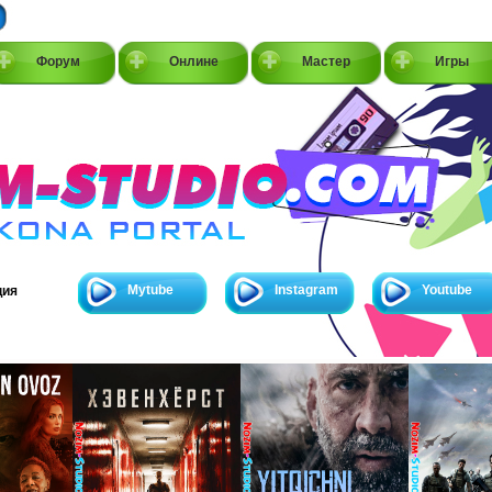
Форум
Онлине
Мастер
Игры
Mytube
Instagram
Youtube
ция