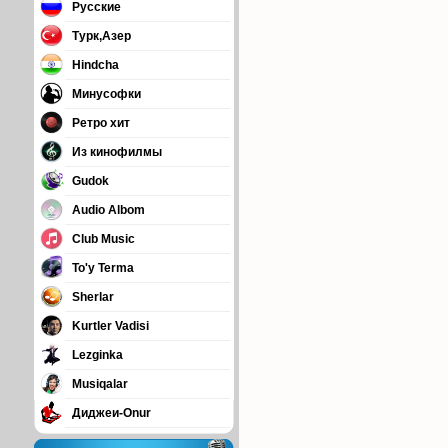
Русские
Турк,Азер
Hindcha
Минусофки
Ретро хит
Из кинофилмы
Gudok
Audio Albom
Club Music
To'y Terma
Sherlar
Kurtler Vadisi
Lezginka
Musiqalar
Диджеи-Onur