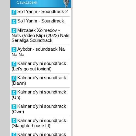
Саундтреки
So'l Yanm - Soundtrack 2
So'l Yanm - Soundtrack
Mirzabek Xolmedov -
Nafs (Video Klip) (2022) Nafs
Serialiga Soundtrack
Aybdor - soundtrack Na
Na Na
Kalmar o'yini soundtrack
(Let’s go out tonight)
Kalmar o'yini soundtrack
(Dawn)
Kalmar o'yini soundtrack
(Uh)
Kalmar o'yini soundtrack
(Owe)
Kalmar o'yini soundtrack
(Slaughterhouse III)
Kalmar o'yini soundtrack