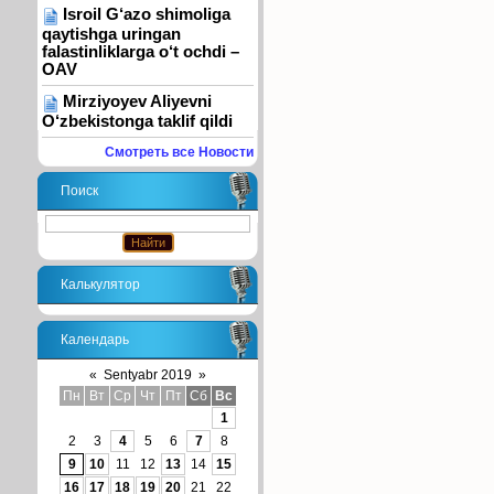
Isroil G‘azo shimoliga
qaytishga uringan
falastinliklarga o‘t ochdi –
OAV
Mirziyoyev Aliyevni
O‘zbekistonga taklif qildi
Смотреть все Новости
Поиск
Калькулятор
Календарь
«
Sentyabr 2019
»
Пн
Вт
Ср
Чт
Пт
Сб
Вс
1
2
3
4
5
6
7
8
9
10
11
12
13
14
15
16
17
18
19
20
21
22