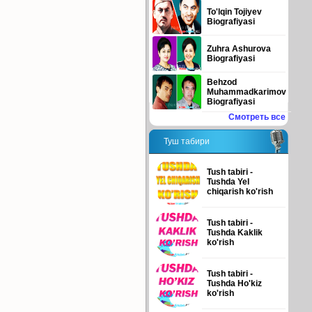
To'lqin Tojiyev
Biografiyasi
Zuhra Ashurova
Biografiyasi
Behzod
Muhammadkarimov
Biografiyasi
Смотреть все
Туш табири
Tush tabiri -
Tushda Yel
chiqarish ko'rish
Tush tabiri -
Tushda Kaklik
ko'rish
Tush tabiri -
Tushda Ho'kiz
ko'rish