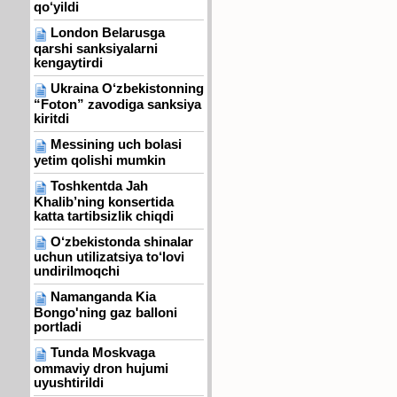
qo‘yildi
London Belarusga
qarshi sanksiyalarni
kengaytirdi
Ukraina O‘zbekistonning
“Foton” zavodiga sanksiya
kiritdi
Messining uch bolasi
yetim qolishi mumkin
Toshkentda Jah
Khalib’ning konsertida
katta tartibsizlik chiqdi
O‘zbekistonda shinalar
uchun utilizatsiya to‘lovi
undirilmoqchi
Namanganda Kia
Bongo'ning gaz balloni
portladi
Tunda Moskvaga
ommaviy dron hujumi
uyushtirildi