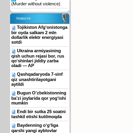
(Murder without violence)
Новости
Tojikiston Afg‘onistonga
bir oyda salkam 2 mln
dollarlik elektr energiyasi
sotdi
Ukraina armiyasining
qish uchun rejasi bor, rus
qo‘shinlari jiddiy zarba
oladi — AP
Qashqadaryoda 7-sinf
qiz unashtirilayotgani
aytildi
Bugun O‘zbekistonning
ba’zi joylarida qor yog‘ishi
mumkin
Endi bir sutka 25 soatni
tashkil etishi kutilmoqda
Baydenning o‘g‘liga
qarshi yangi ayblovlar