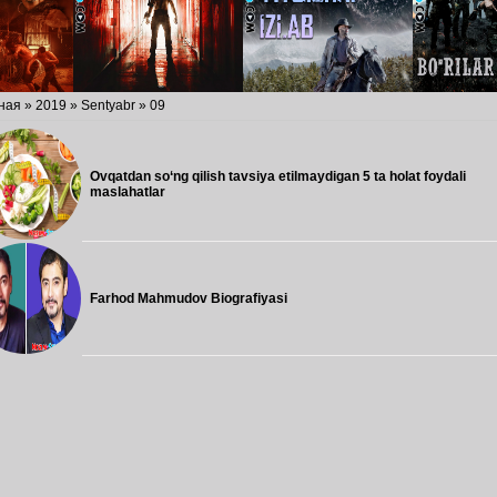
ная
»
2019
»
Sentyabr
»
09
Ovqatdan so‘ng qilish tavsiya etilmaydigan 5 ta holat foydali
maslahatlar
Farhod Mahmudov Biografiyasi