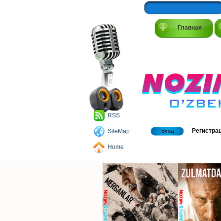
Главная
RSS
Регистра
SiteMap
Вход
Home