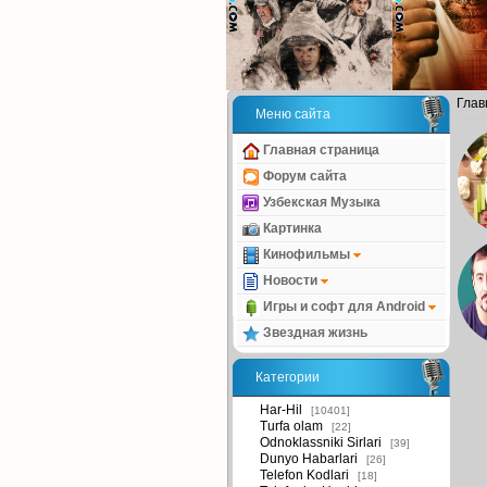
Глав
Меню сайта
Главная страница
Форум сайта
Узбекская Музыка
Картинка
Кинофильмы
Новости
Игры и софт для Android
Звездная жизнь
Категории
Har-Hil
[10401]
Turfa olam
[22]
Odnoklassniki Sirlari
[39]
Dunyo Habarlari
[26]
Telefon Kodlari
[18]