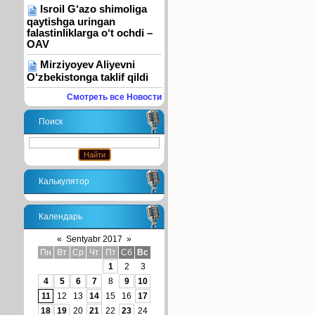
Isroil G‘azo shimoliga
qaytishga uringan
falastinliklarga o‘t ochdi –
OAV
Mirziyoyev Aliyevni
O‘zbekistonga taklif qildi
Смотреть все Новости
Поиск
Калькулятор
Календарь
«
Sentyabr 2017
»
Пн
Вт
Ср
Чт
Пт
Сб
Вс
1
2
3
4
5
6
7
8
9
10
11
12
13
14
15
16
17
18
19
20
21
22
23
24