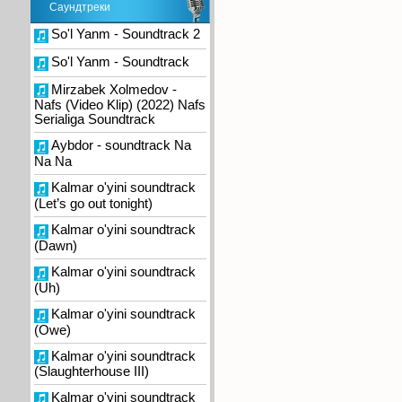
Саундтреки
So'l Yanm - Soundtrack 2
So'l Yanm - Soundtrack
Mirzabek Xolmedov -
Nafs (Video Klip) (2022) Nafs
Serialiga Soundtrack
Aybdor - soundtrack Na
Na Na
Kalmar o'yini soundtrack
(Let’s go out tonight)
Kalmar o'yini soundtrack
(Dawn)
Kalmar o'yini soundtrack
(Uh)
Kalmar o'yini soundtrack
(Owe)
Kalmar o'yini soundtrack
(Slaughterhouse III)
Kalmar o'yini soundtrack