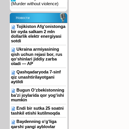
(Murder without violence)
Новости
Tojikiston Afg‘onistonga
bir oyda salkam 2 mln
dollarlik elektr energiyasi
sotdi
Ukraina armiyasining
qish uchun rejasi bor, rus
qo‘shinlari jiddiy zarba
oladi — AP
Qashqadaryoda 7-sinf
qiz unashtirilayotgani
aytildi
Bugun O‘zbekistonning
ba’zi joylarida qor yog‘ishi
mumkin
Endi bir sutka 25 soatni
tashkil etishi kutilmoqda
Baydenning o‘g‘liga
qarshi yangi ayblovlar