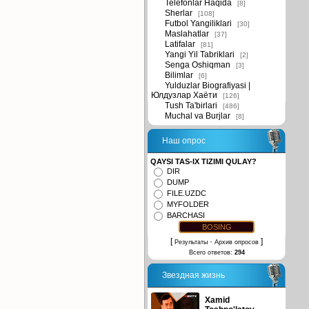
Telefonlar Haqida
[8]
Sherlar
[108]
Futbol Yangiliklari
[30]
Maslahatlar
[37]
Latifalar
[81]
Yangi Yil Tabriklari
[2]
Senga Oshiqman
[3]
Bilimlar
[6]
Yulduzlar Biografiyasi |
Юлдузлар Хаёти
[126]
Tush Ta'birlari
[486]
Muchal va Burjlar
[8]
Наш опрос
QAYSI TAS-IX TIZIMI QULAY?
DIR
DUMP
FILE.UZDC
MYFOLDER
BARCHASI
[
·
]
Результаты
Архив опросов
Всего ответов:
294
Звездная жизнь
Xamid