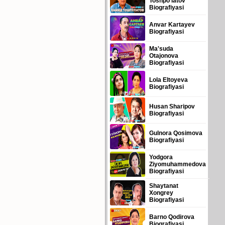
Toshpo'latov
Biografiyasi
Anvar Kartayev
Biografiyasi
Ma'suda
Otajonova
Biografiyasi
Lola Eltoyeva
Biografiyasi
Husan Sharipov
Biografiyasi
Gulnora Qosimova
Biografiyasi
Yodgora
Ziyomuhammedova
Biografiyasi
Shaytanat
Xongrey
Biografiyasi
Barno Qodirova
Biografiyasi