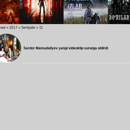
ная
»
2017
»
Sentyabr
»
11
Sardor Mamadaliyev yangi videoklip suratga oldirdi