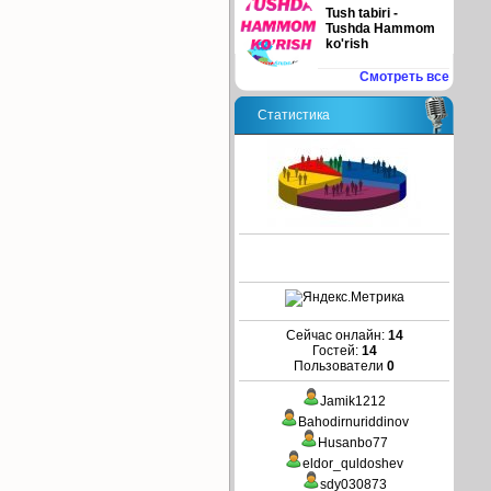
Tush tabiri -
Tushda Hammom
ko'rish
Смотреть все
Статистика
Сейчас онлайн:
14
Гостей:
14
Пользователи
0
Jamik1212
Bahodirnuriddinov
Husanbo77
eldor_quldoshev
sdy030873