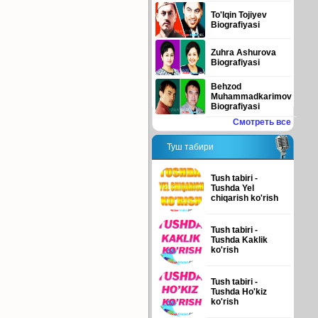
To'lqin Tojiyev
Biografiyasi
Zuhra Ashurova
Biografiyasi
Behzod
Muhammadkarimov
Biografiyasi
Смотреть все
Туш табири
Tush tabiri -
Tushda Yel
chiqarish ko'rish
Tush tabiri -
Tushda Kaklik
ko'rish
Tush tabiri -
Tushda Ho'kiz
ko'rish