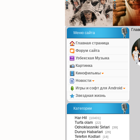
Глав
Меню сайта
Главная страница
Форум сайта
Узбекская Музыка
Картинка
Кинофильмы
Новости
Игры и софт для Android
Звездная жизнь
Категории
Har-Hil
[10401]
Turfa olam
[22]
Odnoklassniki Sirlari
[39]
Dunyo Habarlari
[26]
Telefon Kodlari
[18]