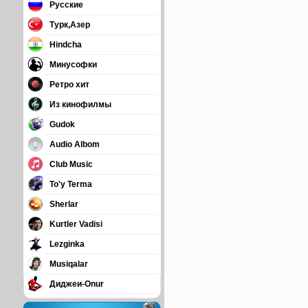
Русские
Турк,Азер
Hindcha
Минусофки
Ретро хит
Из кинофилмы
Gudok
Audio Albom
Club Music
To'y Terma
Sherlar
Kurtler Vadisi
Lezginka
Musiqalar
Диджеи-Onur