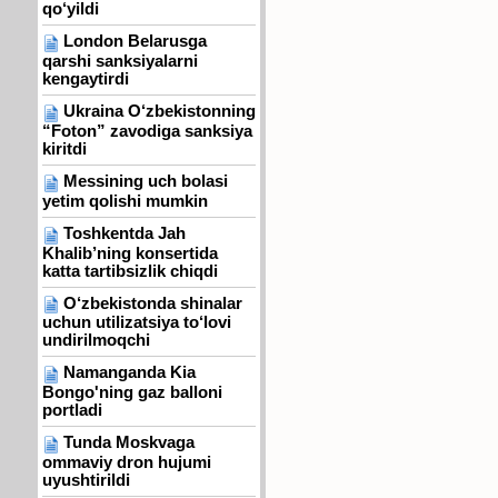
qo‘yildi
London Belarusga
qarshi sanksiyalarni
kengaytirdi
Ukraina O‘zbekistonning
“Foton” zavodiga sanksiya
kiritdi
Messining uch bolasi
yetim qolishi mumkin
Toshkentda Jah
Khalib’ning konsertida
katta tartibsizlik chiqdi
O‘zbekistonda shinalar
uchun utilizatsiya to‘lovi
undirilmoqchi
Namanganda Kia
Bongo'ning gaz balloni
portladi
Tunda Moskvaga
ommaviy dron hujumi
uyushtirildi