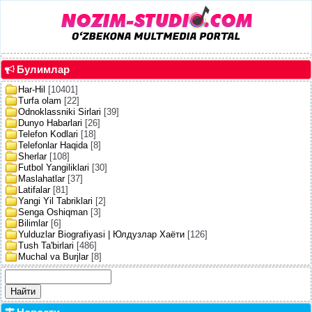
Булимлар
Har-Hil
[10401]
Turfa olam
[22]
Odnoklassniki Sirlari
[39]
Dunyo Habarlari
[26]
Telefon Kodlari
[18]
Telefonlar Haqida
[8]
Sherlar
[108]
Futbol Yangiliklari
[30]
Maslahatlar
[37]
Latifalar
[81]
Yangi Yil Tabriklari
[2]
Senga Oshiqman
[3]
Bilimlar
[6]
Yulduzlar Biografiyasi | Юлдузлар Хаёти
[126]
Tush Ta'birlari
[486]
Muchal va Burjlar
[8]