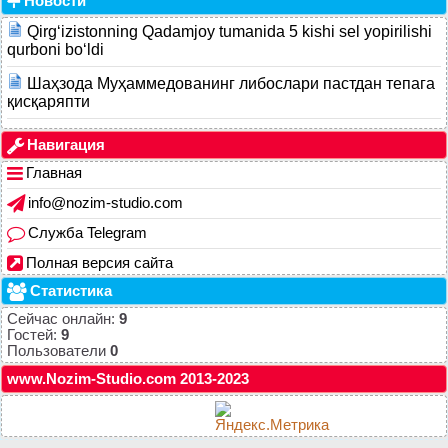
Новости
Qirg‘izistonning Qadamjoy tumanida 5 kishi sel yopirilishi
qurboni bo‘ldi
Шаҳзода Муҳаммедованинг либослари пастдан тепага
қисқаряпти
Навигация
Главная
info@nozim-studio.com
Служба Telegram
Полная версия сайта
Статистика
Сейчас онлайн:
9
Гостей:
9
Пользователи
0
www.Nozim-Studio.com 2013-2023