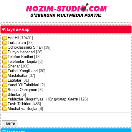
Булимлар
Har-Hil
[10401]
Turfa olam
[22]
Odnoklassniki Sirlari
[39]
Dunyo Habarlari
[26]
Telefon Kodlari
[18]
Telefonlar Haqida
[8]
Sherlar
[108]
Futbol Yangiliklari
[30]
Maslahatlar
[37]
Latifalar
[81]
Yangi Yil Tabriklari
[2]
Senga Oshiqman
[3]
Bilimlar
[6]
Yulduzlar Biografiyasi | Юлдузлар Хаёти
[126]
Tush Ta'birlari
[486]
Muchal va Burjlar
[8]