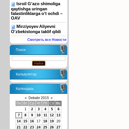
Isroil G‘azo shimoliga
qaytishga uringan
falastinliklarga o‘t ochdi –
OAV
Mirziyoyev Aliyevni
O‘zbekistonga taklif qildi
Смотреть все Новости
Поиск
Калькулятор
Календарь
«
Dekabr 2015
»
Пн
Вт
Ср
Чт
Пт
Сб
Вс
1
2
3
4
5
6
7
8
9
10
11
12
13
14
15
16
17
18
19
20
21
22
23
24
25
26
27