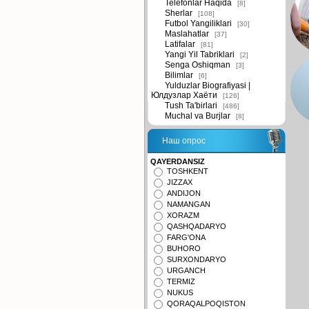
Telefonlar Haqida
[8]
Sherlar
[108]
Futbol Yangiliklari
[30]
Maslahatlar
[37]
Latifalar
[81]
Yangi Yil Tabriklari
[2]
Senga Oshiqman
[3]
Bilimlar
[6]
Yulduzlar Biografiyasi |
Юлдузлар Хаёти
[126]
Tush Ta'birlari
[486]
Muchal va Burjlar
[8]
Наш опрос
QAYERDANSIZ
TOSHKENT
JIZZAX
ANDIJON
NAMANGAN
XORAZM
QASHQADARYO
FARG'ONA
BUHORO
SURXONDARYO
URGANCH
TERMIZ
NUKUS
QORAQALPOQISTON