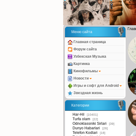
Глав
Меню сайта
Главная страница
Форум сайта
Узбекская Музыка
Картинка
Кинофильмы
Новости
Игры и софт для Android
Звездная жизнь
Категории
Har-Hil
[10401]
Turfa olam
[22]
Odnoklassniki Sirlari
[39]
Dunyo Habarlari
[26]
Telefon Kodlari
[18]