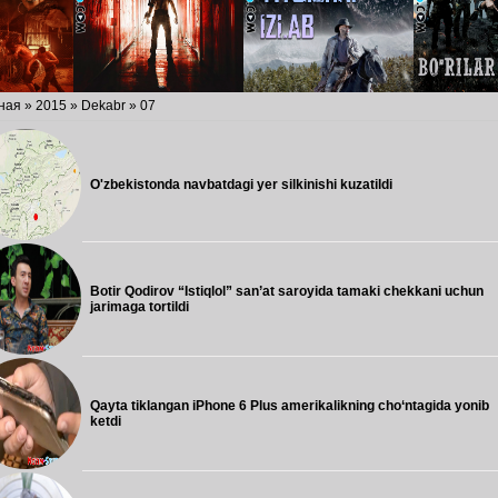
ная
»
2015
»
Dekabr
»
07
O'zbekistonda navbatdagi yer silkinishi kuzatildi
Botir Qodirov “Istiqlol” san’at saroyida tamaki chekkani uchun
jarimaga tortildi
Qayta tiklangan iPhone 6 Plus amerikalikning cho‘ntagida yonib
ketdi