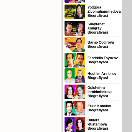
Yodgora
Ziyomuhammedova
Biografiyasi
Shaytanat
Xongrey
Biografiyasi
Barno Qodirova
Biografiyasi
Farziddin Fayozov
Biografiyasi
Hoshim Arslonov
Biografiyasi
Gulchehra
Ibrohimbekova
Biografiyasi
Erkin Komilov
Biografiyasi
Dildora
Rustamova
Biografiyasi