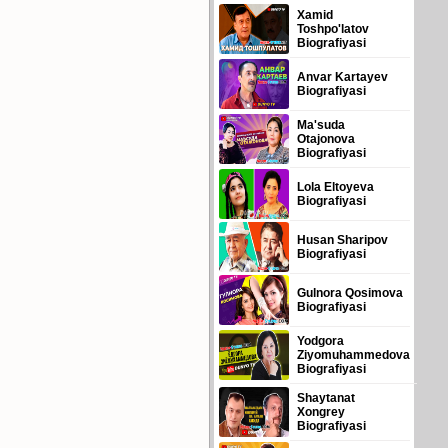
Xamid
Toshpo'latov
Biografiyasi
Anvar Kartayev
Biografiyasi
Ma'suda
Otajonova
Biografiyasi
Lola Eltoyeva
Biografiyasi
Husan Sharipov
Biografiyasi
Gulnora Qosimova
Biografiyasi
Yodgora
Ziyomuhammedova
Biografiyasi
Shaytanat
Xongrey
Biografiyasi