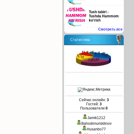
Tush tabiri -
Tushda Hammom
ko'rish
Смотреть все
Статистика
Сейчас онлайн:
3
Гостей:
3
Пользователи
0
Jamik1212
Bahodirnuriddinov
Husanbo77