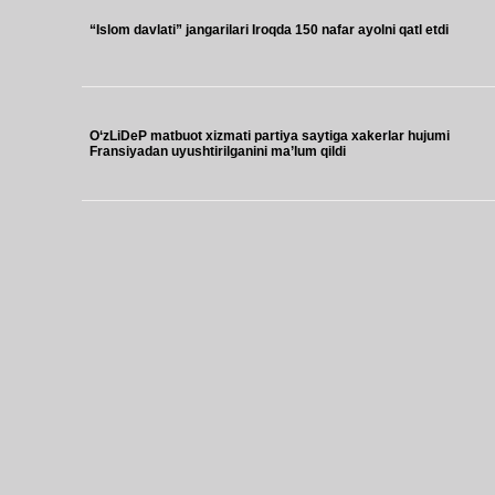
“Islom davlati” jangarilari Iroqda 150 nafar ayolni qatl etdi
O‘zLiDeP matbuot xizmati partiya saytiga xakerlar hujumi
Fransiyadan uyushtirilganini ma’lum qildi