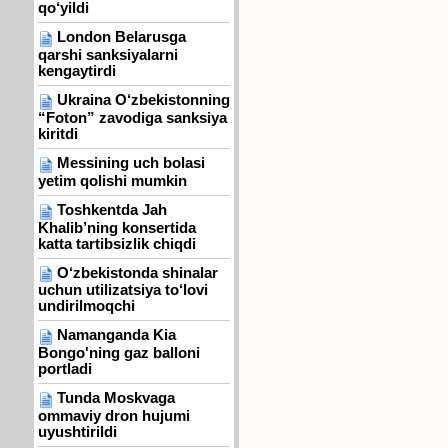
qo‘yildi
London Belarusga
qarshi sanksiyalarni
kengaytirdi
Ukraina O‘zbekistonning
“Foton” zavodiga sanksiya
kiritdi
Messining uch bolasi
yetim qolishi mumkin
Toshkentda Jah
Khalib’ning konsertida
katta tartibsizlik chiqdi
O‘zbekistonda shinalar
uchun utilizatsiya to‘lovi
undirilmoqchi
Namanganda Kia
Bongo'ning gaz balloni
portladi
Tunda Moskvaga
ommaviy dron hujumi
uyushtirildi