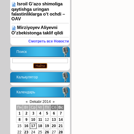
Isroil G‘azo shimoliga
qaytishga uringan
falastinliklarga o‘t ochdi –
OAV
Mirziyoyev Aliyevni
O‘zbekistonga taklif qildi
Смотреть все Новости
Поиск
Калькулятор
Календарь
«
Dekabr 2014
»
Пн
Вт
Ср
Чт
Пт
Сб
Вс
1
2
3
4
5
6
7
8
9
10
11
12
13
14
15
16
17
18
19
20
21
22
23
24
25
26
27
28