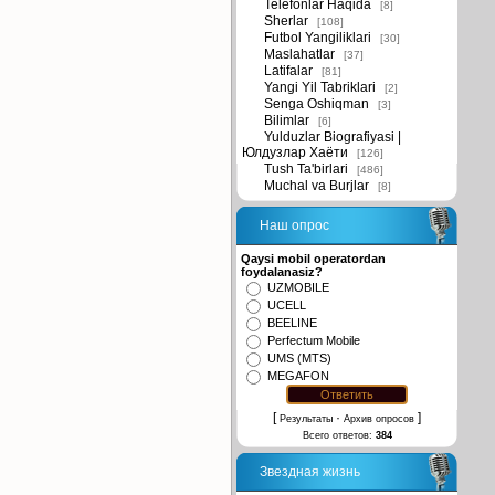
Telefonlar Haqida
[8]
Sherlar
[108]
Futbol Yangiliklari
[30]
Maslahatlar
[37]
Latifalar
[81]
Yangi Yil Tabriklari
[2]
Senga Oshiqman
[3]
Bilimlar
[6]
Yulduzlar Biografiyasi |
Юлдузлар Хаёти
[126]
Tush Ta'birlari
[486]
Muchal va Burjlar
[8]
Наш опрос
Qaysi mobil operatordan
foydalanasiz?
UZMOBILE
UCELL
BEELINE
Perfectum Mobile
UMS (MTS)
MEGAFON
[
·
]
Результаты
Архив опросов
Всего ответов:
384
Звездная жизнь