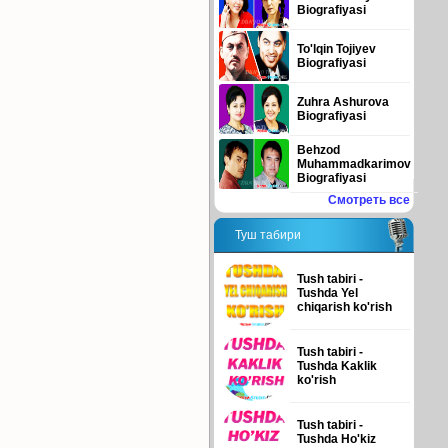
Biografiyasi
To'lqin Tojiyev
Biografiyasi
Zuhra Ashurova
Biografiyasi
Behzod
Muhammadkarimov
Biografiyasi
Смотреть все
Туш табири
Tush tabiri -
Tushda Yel
chiqarish ko'rish
Tush tabiri -
Tushda Kaklik
ko'rish
Tush tabiri -
Tushda Ho'kiz