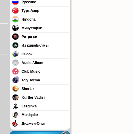
Русские
Турк,Азер
Hindcha
Минусофки
Ретро хит
Из кинофилмы
Gudok
Audio Albom
Club Music
To'y Terma
Sherlar
Kurtler Vadisi
Lezginka
Musiqalar
Диджеи-Onur