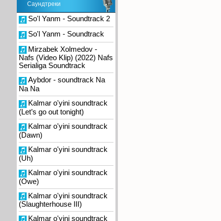
Саундтреки
So'l Yanm - Soundtrack 2
So'l Yanm - Soundtrack
Mirzabek Xolmedov -
Nafs (Video Klip) (2022) Nafs
Serialiga Soundtrack
Aybdor - soundtrack Na
Na Na
Kalmar o'yini soundtrack
(Let’s go out tonight)
Kalmar o'yini soundtrack
(Dawn)
Kalmar o'yini soundtrack
(Uh)
Kalmar o'yini soundtrack
(Owe)
Kalmar o'yini soundtrack
(Slaughterhouse III)
Kalmar o'yini soundtrack