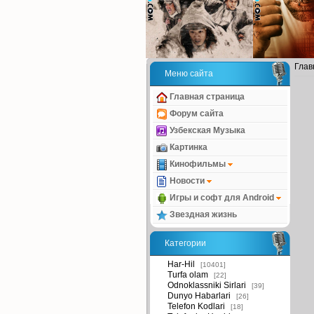
Глав
Меню сайта
Главная страница
Форум сайта
Узбекская Музыка
Картинка
Кинофильмы
Новости
Игры и софт для Android
Звездная жизнь
Категории
Har-Hil
[10401]
Turfa olam
[22]
Odnoklassniki Sirlari
[39]
Dunyo Habarlari
[26]
Telefon Kodlari
[18]