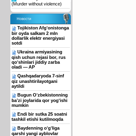
(Murder without violence)
Новости
Tojikiston Afg‘onistonga
bir oyda salkam 2 mln
dollarlik elektr energiyasi
sotdi
Ukraina armiyasining
qish uchun rejasi bor, rus
qo‘shinlari jiddiy zarba
oladi — AP
Qashqadaryoda 7-sinf
qiz unashtirilayotgani
aytildi
Bugun O‘zbekistonning
ba’zi joylarida qor yog‘ishi
mumkin
Endi bir sutka 25 soatni
tashkil etishi kutilmoqda
Baydenning o‘g‘liga
qarshi yangi ayblovlar