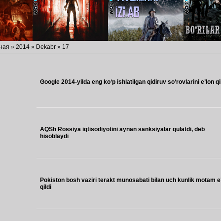
ная
»
2014
»
Dekabr
»
17
Google 2014-yilda eng ko‘p ishlatilgan qidiruv so‘rovlarini e’lon qi
AQSh Rossiya iqtisodiyotini aynan sanksiyalar qulatdi, deb
hisoblaydi
Pokiston bosh vaziri terakt munosabati bilan uch kunlik motam e
qildi