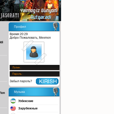
Профил
Время:20:29
Добро Пожаловать, Mexmon
ldi
Забыл пароль?
Музыка
’lon
Узбекские
Зарубежные