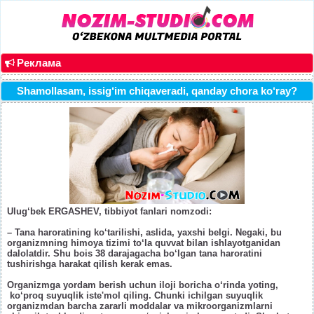
Реклама
Shamollasam, issig‘im chiqaveradi, qanday chora ko‘ray?
Ulug‘bek ERGASHEV, tibbiyot fanlari nomzodi:
– Tana haroratining ko‘tarilishi, aslida, yaxshi belgi. Negaki, bu
organizmning himoya tizimi to‘la quvvat bilan ishlayotganidan
dalolatdir. Shu bois 38 darajagacha bo‘lgan tana haroratini
tushirishga harakat qilish kerak emas.
Organizmga yordam berish uchun iloji boricha o‘rinda yoting,
ko‘proq suyuqlik iste'mol qiling. Chunki ichilgan suyuqlik
organizmdan barcha zararli moddalar va mikroorganizmlarni