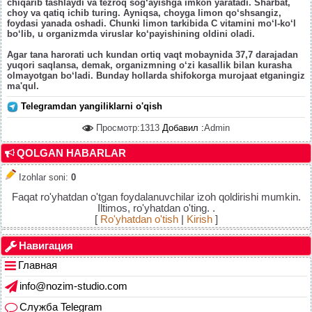
chiqarib tashlaydi va tezroq sog‘ayishga imkon yaratadi. Sharbat,
choy va qatiq ichib turing. Ayniqsa, choyga limon qo‘shsangiz,
foydasi yanada oshadi. Chunki limon tarkibida C vitamini mo‘l-ko‘l
bo‘lib, u organizmda viruslar ko‘payishining oldini oladi.
Agar tana harorati uch kundan ortiq vaqt mobaynida 37,7 darajadan
yuqori saqlansa, demak, organizmning o‘zi kasallik bilan kurasha
olmayotgan bo‘ladi. Bunday hollarda shifokorga murojaat etganingiz
ma'qul.
Telegramdan yangiliklarni o'qish
Просмотр:1313
Добавил :
Admin
QOLGAN HABARLAR
Izohlar soni
:
0
Faqat ro'yhatdan o'tgan foydalanuvchilar izoh qoldirishi mumkin.
Iltimos, ro'yhatdan o'ting. .
[
Ro'yhatdan o'tish
|
Kirish
]
Навигация
Главная
info@nozim-studio.com
Служба Telegram