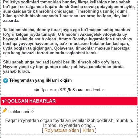
Politsiya xodimlari tomonidan bunday fikrga kelishiga nima sabab
bo‘lgani so‘ralganida fuqaro do‘sti Gosha sovuq qotayotganini aytib,
sumkasidan tirik timsohni chiqargan. Timsohning uzunligi dumi
bilan qo‘shib hisoblanganda 1 metrdan uzunroq bo‘lgan, deyiladi
xabarda.
Ta’kidlanishicha, doimiy turar joyga ega bo‘lmagan sobiq mahbus
to‘g‘ri kelgan joyda tunaydi. U timsohni Arxangelsk viloyatida uy
hayvoni sifatida sotib olgan. Ammo Rossiya fuqarolariga timsoh va
boshqa yovvoyi hayvonlarni, ba’zi mustasno holatlardan tashqari,
uyda boqish ta’qiqlangan. Qolaversa, timsohlar maxsus haroratga
ega keng hovuzli terrariumlarda saqlanishi kerak.
Shu sabab unga rad rad javobi berilib, timsoh olib qo‘yilgan.
Hayvon yangi uy topilguniga qadar politsiya xonalaridan birida
yashab turadi.
Telegramdan yangiliklarni o'qish
Просмотр:879
Добавил :
moderator
QOLGAN HABARLAR
Izohlar soni
:
0
Faqat ro'yhatdan o'tgan foydalanuvchilar izoh qoldirishi mumkin.
Iltimos, ro'yhatdan o'ting. .
[
Ro'yhatdan o'tish
|
Kirish
]