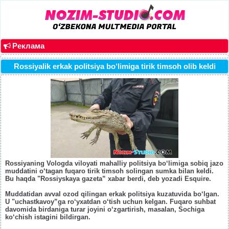
Реклама
Rossiyalik erkak politsiya bo‘limiga tirik timsoh olib keldi
Rossiyaning Vologda viloyati mahalliy politsiya bo‘limiga sobiq jazo
muddatini o‘tagan fuqaro tirik timsoh solingan sumka bilan keldi.
Bu haqda "Rossiyskaya gazeta” xabar berdi, deb yozadi Esquire.
Muddatidan avval ozod qilingan erkak politsiya kuzatuvida bo‘lgan.
U "uchastkavoy”ga ro‘yxatdan o‘tish uchun kelgan. Fuqaro suhbat
davomida birdaniga turar joyini o‘zgartirish, masalan, Sochiga
ko‘chish istagini bildirgan.