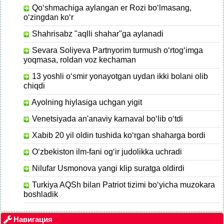
Qo‘shmachiga aylangan er Rozi bo‘lmasang,
o‘zingdan ko‘r
Shahrisabz "aqlli shahar"ga aylanadi
Sevara Soliyeva Partnyorim turmush o‘rtog‘imga
yoqmasa, roldan voz kechaman
13 yoshli o‘smir​ yonayotgan uydan​ ikki bolani olib
chiqdi
Ayolning hiylasiga uchgan yigit
Venetsiyada an'anaviy karnaval bo‘lib o‘tdi
Xabib 20 yil oldin tushida ko‘rgan shaharga bordi
O‘zbekiston ilm-fani og‘ir judolikka uchradi
Nilufar Usmonova yangi klip suratga oldirdi
Turkiya AQSh bilan Patriot tizimi bo‘yicha muzokara
boshladik
Навигация