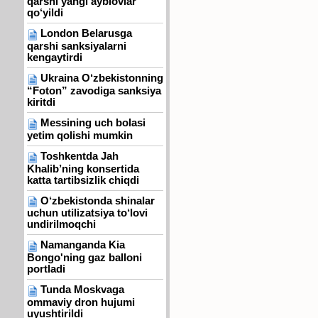
qarshi yangi ayblovlar
qo‘yildi
London Belarusga
qarshi sanksiyalarni
kengaytirdi
Ukraina O‘zbekistonning
“Foton” zavodiga sanksiya
kiritdi
Messining uch bolasi
yetim qolishi mumkin
Toshkentda Jah
Khalib’ning konsertida
katta tartibsizlik chiqdi
O‘zbekistonda shinalar
uchun utilizatsiya to‘lovi
undirilmoqchi
Namanganda Kia
Bongo'ning gaz balloni
portladi
Tunda Moskvaga
ommaviy dron hujumi
uyushtirildi