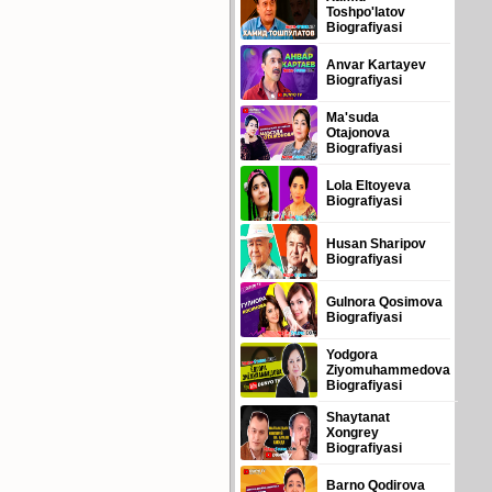
Toshpo'latov
Biografiyasi
Anvar Kartayev
Biografiyasi
Ma'suda
Otajonova
Biografiyasi
Lola Eltoyeva
Biografiyasi
Husan Sharipov
Biografiyasi
Gulnora Qosimova
Biografiyasi
Yodgora
Ziyomuhammedova
Biografiyasi
Shaytanat
Xongrey
Biografiyasi
Barno Qodirova