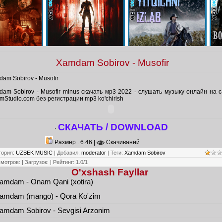
Xamdam Sobirov - Musofir
am Sobirov - Musofir
am Sobirov - Musofir minus скачать мр3 2022 - слушать музыку онлайн на 
mStudio.com без регистрации mp3 ko'chirish
СКАЧАТЬ / DOWNLOAD
·
Размер : 6.46 |
Скачиваний
гория
:
UZBEK MUSIC
|
Добавил
:
moderator
|
Теги
:
Xamdam Sobirov
смотров
:
|
Загрузок
:
|
Рейтинг
:
1.0
/
1
O'xshash Fayllar
amdam - Onam Qani (xotira)
amdam (mango) - Qora Ko'zim
mdam Sobirov - Sevgisi Arzonim