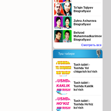
To'lqin Tojiyev
Biografiyasi
Zuhra Ashurova
Biografiyasi
Behzod
Muhammadkarimov
Biografiyasi
Смотреть все
Туш табири
Tush tabiri -
Tushda Yel
chiqarish ko'rish
Tush tabiri -
Tushda Kaklik
ko'rish
Tush tabiri -
Tushda Ho'kiz
ko'rish