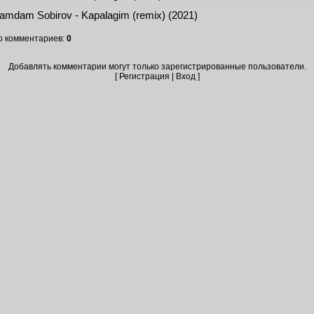
mdam Sobirov - Kapalagim (remix) (2021)
о комментариев
:
0
Добавлять комментарии могут только зарегистрированные пользователи.
[
Регистрация
|
Вход
]