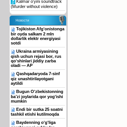
Kalmar o'yini soundtrack
(Murder without violence)
Новости
Tojikiston Afg‘onistonga
bir oyda salkam 2 mln
dollarlik elektr energiyasi
sotdi
Ukraina armiyasining
qish uchun rejasi bor, rus
qo‘shinlari jiddiy zarba
oladi — AP
Qashqadaryoda 7-sinf
qiz unashtirilayotgani
aytildi
Bugun O‘zbekistonning
ba’zi joylarida qor yog‘ishi
mumkin
Endi bir sutka 25 soatni
tashkil etishi kutilmoqda
Baydenning o‘g‘liga