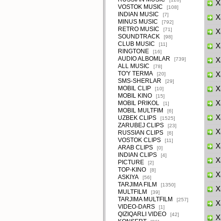
Xa
VOSTOK MUSIC
[108]
INDIAN MUSIC
[7]
Xa
MINUS MUSIC
[792]
RETRO MUSIC
[71]
X
SOUNDTRACK
[98]
CLUB MUSIC
[11]
Xa
RINGTONE
[16]
AUDIO ALBOMLAR
[739]
X
ALL MUSIC
[78]
TO'Y TERMA
X
[20]
SMS-SHERLAR
[29]
MOBIL CLIP
Xa
[10]
MOBIL KINO
[15]
Xa
MOBIL PRIKOL
[1]
MOBIL MULTFIM
[6]
X
UZBEK CLIPS
[1525]
ZARUBEJ CLIPS
[23]
Xa
RUSSIAN CLIPS
[6]
VOSTOK CLIPS
[11]
X
ARAB CLIPS
[0]
INDIAN CLIPS
[4]
Xa
PICTURE
[2]
TOP-KINO
[8]
X
ASKIYA
[56]
TARJIMA FILM
[1350]
Xa
MULTFILM
[39]
TARJIMA MULTFILM
[257]
Xa
VIDEO-DARS
[1]
QIZIQARLI VIDEO
[42]
Xa