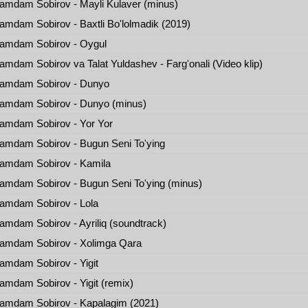
mdam Sobirov - Mayli Kulaver (minus)
mdam Sobirov - Baxtli Bo'lolmadik (2019)
amdam Sobirov - Oygul
mdam Sobirov va Talat Yuldashev - Farg'onali (Video klip)
amdam Sobirov - Dunyo
amdam Sobirov - Dunyo (minus)
mdam Sobirov - Yor Yor
mdam Sobirov - Bugun Seni To'ying
amdam Sobirov - Kamila
mdam Sobirov - Bugun Seni To'ying (minus)
amdam Sobirov - Lola
mdam Sobirov - Ayriliq (soundtrack)
amdam Sobirov - Xolimga Qara
mdam Sobirov - Yigit
mdam Sobirov - Yigit (remix)
mdam Sobirov - Kapalagim (2021)