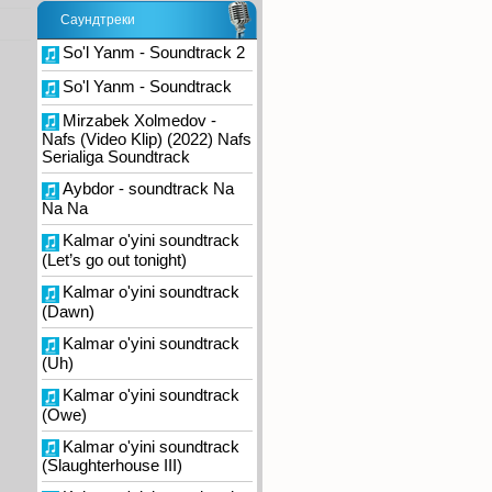
Саундтреки
So'l Yanm - Soundtrack 2
So'l Yanm - Soundtrack
Mirzabek Xolmedov -
Nafs (Video Klip) (2022) Nafs
Serialiga Soundtrack
Aybdor - soundtrack Na
Na Na
Kalmar o'yini soundtrack
(Let’s go out tonight)
Kalmar o'yini soundtrack
(Dawn)
Kalmar o'yini soundtrack
(Uh)
Kalmar o'yini soundtrack
(Owe)
Kalmar o'yini soundtrack
(Slaughterhouse III)