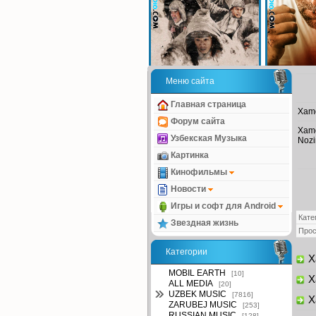
Меню сайта
Главная страница
Xamd
Форум сайта
Xamd
Узбекская Музыка
Nozi
Картинка
Кинофильмы
Новости
Игры и софт для Android
Кате
Звездная жизнь
Про
Категории
X
MOBIL EARTH
[10]
X
ALL MEDIA
[20]
UZBEK MUSIC
[7816]
Xa
ZARUBEJ MUSIC
[253]
RUSSIAN MUSIC
[128]