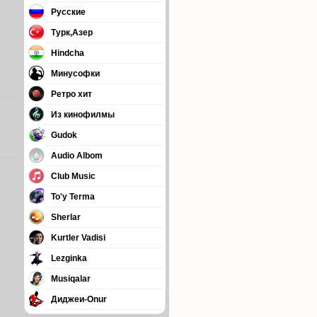
Русские
Турк,Азер
Hindcha
Минусофки
Ретро хит
Из кинофилмы
Gudok
Audio Albom
Club Music
To'y Terma
Sherlar
Kurtler Vadisi
Lezginka
Musiqalar
Диджеи-Onur