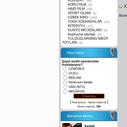
KONSERT
[86]
XORIJ FILM
[5]
Xa
HIND FILM
[29]
SPORT OLAMI
[1]
Всег
UZBEK KINO
[152]
YOSH XONANDALAR
[19]
INTERVYU
[27]
DUNYO MO'JIZALARI
[3]
Кыргызча Ырлар
[0]
YULDUZLARNING NIKOY
TO'YLARI
[4]
Наш опрос
Qaysi mobil operatordan
foydalanasiz?
UZMOBILE
UCELL
BEELINE
Perfectum Mobile
UMS (MTS)
MEGAFON
[
·
]
Результаты
Архив опросов
Всего ответов:
384
Звездная жизнь
Xamid