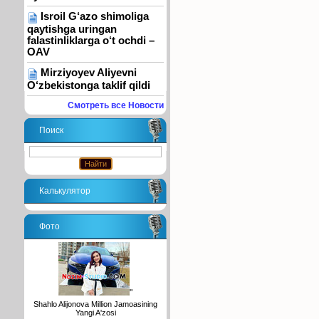
Isroil G‘azo shimoliga
qaytishga uringan
falastinliklarga o‘t ochdi –
OAV
Mirziyoyev Aliyevni
O‘zbekistonga taklif qildi
Смотреть все Новости
Поиск
Калькулятор
Фото
"
Shahlo Alijonova Million Jamoasining
Yangi A'zosi