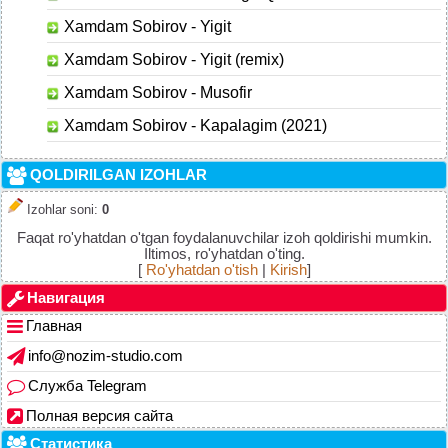
Xamdam Sobirov - Yigit
Xamdam Sobirov - Yigit (remix)
Xamdam Sobirov - Musofir
Xamdam Sobirov - Kapalagim (2021)
QOLDIRILGAN IZOHLAR
Izohlar soni
:
0
Faqat ro'yhatdan o'tgan foydalanuvchilar izoh qoldirishi mumkin.
Iltimos, ro'yhatdan o'ting.
[
Ro'yhatdan o'tish
|
Kirish
]
Навигация
Главная
info@nozim-studio.com
Служба Telegram
Полная версия сайта
Статистика