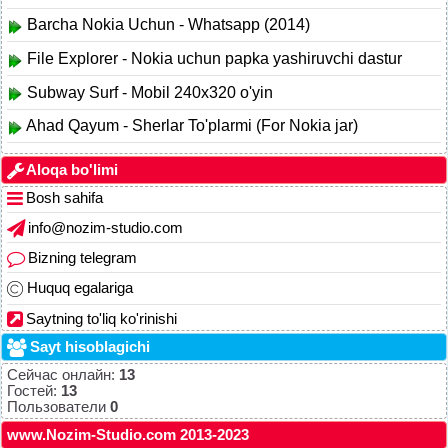
Barcha Nokia Uchun - Whatsapp (2014)
File Explorer - Nokia uchun papka yashiruvchi dastur
Subway Surf - Mobil 240x320 o'yin
Ahad Qayum - Sherlar To'plarmi (For Nokia jar)
Aloqa bo'limi
Bosh sahifa
info@nozim-studio.com
Bizning telegram
Huquq egalariga
Saytning to'liq ko'rinishi
Sayt hisoblagichi
Сейчас онлайн:
13
Гостей:
13
Пользователи
0
www.Nozim-Studio.com 2013-2023