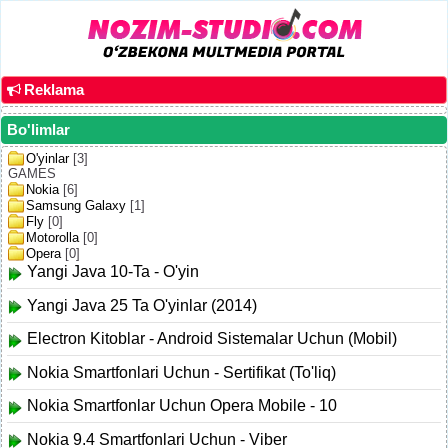
Reklama
Bo'limlar
O'yinlar
[3]
GAMES
Nokia
[6]
Samsung Galaxy
[1]
Fly
[0]
Motorolla
[0]
Opera
[0]
Yangi Java 10-Ta - O'yin
Yangi Java 25 Ta O'yinlar (2014)
Electron Kitoblar - Android Sistemalar Uchun (Mobil)
Nokia Smartfonlari Uchun - Sertifikat (To'liq)
Nokia Smartfonlar Uchun Opera Mobile - 10
Nokia 9.4 Smartfonlari Uchun - Viber