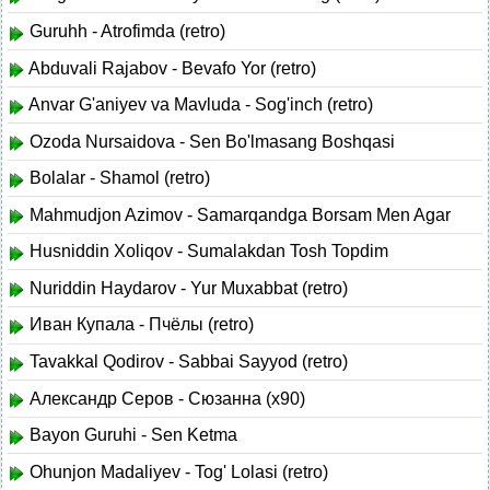
Guruhh - Atrofimda (retro)
Abduvali Rajabov - Bevafo Yor (retro)
Anvar G'aniyev va Mavluda - Sog'inch (retro)
Ozoda Nursaidova - Sen Bo'lmasang Boshqasi
Bolalar - Shamol (retro)
Mahmudjon Azimov - Samarqandga Borsam Men Agar
Husniddin Xoliqov - Sumalakdan Tosh Topdim
Nuriddin Haydarov - Yur Muxabbat (retro)
Иван Купала - Пчёлы (retro)
Tavakkal Qodirov - Sabbai Sayyod (retro)
Александр Серов - Сюзанна (x90)
Bayon Guruhi - Sen Ketma
Ohunjon Madaliyev - Tog' Lolasi (retro)