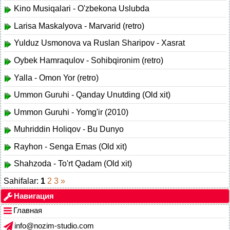
Kino Musiqalari - O'zbekona Uslubda
Larisa Maskalyova - Marvarid (retro)
Yulduz Usmonova va Ruslan Sharipov - Xasrat
Oybek Hamraqulov - Sohibqironim (retro)
Yalla - Omon Yor (retro)
Ummon Guruhi - Qanday Unutding (Old xit)
Ummon Guruhi - Yomg'ir (2010)
Muhriddin Holiqov - Bu Dunyo
Rayhon - Senga Emas (Old xit)
Shahzoda - To'rt Qadam (Old xit)
Sahifalar:
1
2
3
»
Навигация
Главная
info@nozim-studio.com