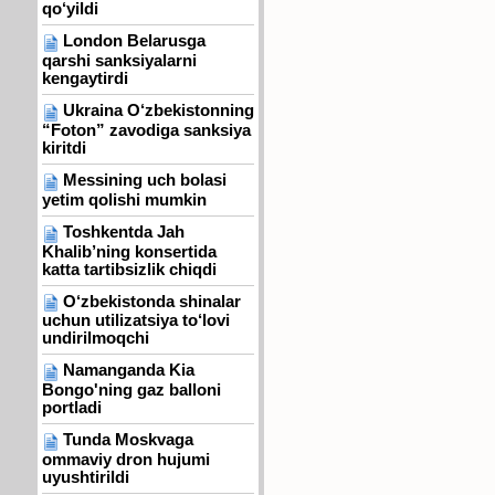
qo‘yildi
London Belarusga
qarshi sanksiyalarni
kengaytirdi
Ukraina O‘zbekistonning
“Foton” zavodiga sanksiya
kiritdi
Messining uch bolasi
yetim qolishi mumkin
Toshkentda Jah
Khalib’ning konsertida
katta tartibsizlik chiqdi
O‘zbekistonda shinalar
uchun utilizatsiya to‘lovi
undirilmoqchi
Namanganda Kia
Bongo'ning gaz balloni
portladi
Tunda Moskvaga
ommaviy dron hujumi
uyushtirildi