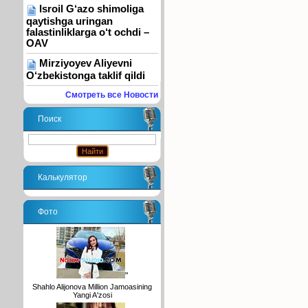
Isroil G‘azo shimoliga
qaytishga uringan
falastinliklarga o‘t ochdi –
OAV
Mirziyoyev Aliyevni
O‘zbekistonga taklif qildi
Смотреть все Новости
Поиск
Калькулятор
Фото
"
Shahlo Alijonova Million Jamoasining
Yangi A'zosi