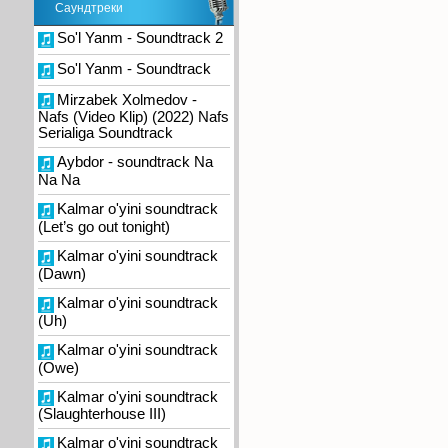
Саундтреки
So'l Yanm - Soundtrack 2
So'l Yanm - Soundtrack
Mirzabek Xolmedov -
Nafs (Video Klip) (2022) Nafs
Serialiga Soundtrack
Aybdor - soundtrack Na
Na Na
Kalmar o'yini soundtrack
(Let’s go out tonight)
Kalmar o'yini soundtrack
(Dawn)
Kalmar o'yini soundtrack
(Uh)
Kalmar o'yini soundtrack
(Owe)
Kalmar o'yini soundtrack
(Slaughterhouse III)
Kalmar o'yini soundtrack