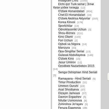
Instagram LIVE
[1050]
Elchi qizi Turk serial | Элчи
Кизи узбек тилида
[12]
O'zbek Honandalari
[904]
Chet El Honandalari
[16]
O'zbek Akstrisa Aktyorlar
[205]
Korea Kinosi
[179]
Sportchilar
[13]
Odnoklassniki Uchun
[3]
Shou-Biznes
[211]
Kino Olami
[140]
Fon Uchun
[2]
Oybek va Nigora
[14]
Manzura
[43]
Opa-Singillar Serial
[13]
Gulasal Abdullayeva
[146]
O'zbek Kino
[15]
Jasur Umirov
[12]
Ozodbek Nazarbekov 2015
[14]
Senga Oshiqman Xind Seriali
[5]
Ramayana - Hind Seriali
[5]
Timur Production
[11]
Ummon Guruhi
[24]
Asal Shodiyeva
[37]
Dizayin Jamoasi
[57]
Davron Ergashev
[5]
Nilufar Usmonova
[8]
Zohirshox Jo'rayev
[5]
Feruza Egamova
[28]