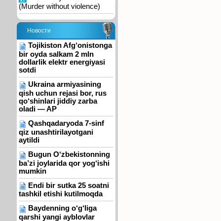
(Murder without violence)
Новости
Tojikiston Afg‘onistonga
bir oyda salkam 2 mln
dollarlik elektr energiyasi
sotdi
Ukraina armiyasining
qish uchun rejasi bor, rus
qo‘shinlari jiddiy zarba
oladi — AP
Qashqadaryoda 7-sinf
qiz unashtirilayotgani
aytildi
Bugun O‘zbekistonning
ba’zi joylarida qor yog‘ishi
mumkin
Endi bir sutka 25 soatni
tashkil etishi kutilmoqda
Baydenning o‘g‘liga
qarshi yangi ayblovlar