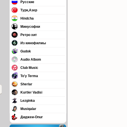
Русские
Турк,Азер
Hindcha
Минусофки
Ретро хит
Из кинофилмы
Gudok
Audio Albom
Club Music
To'y Terma
Sherlar
Kurtler Vadisi
Lezginka
Musiqalar
Диджеи-Onur