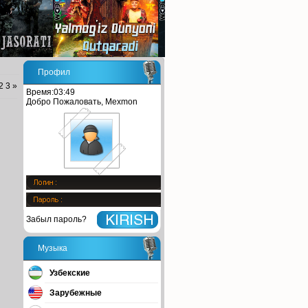
Профил
2
3
»
Время:03:49
Добро Пожаловать, Mexmon
Забыл пароль?
Музыка
Узбекские
Зарубежные