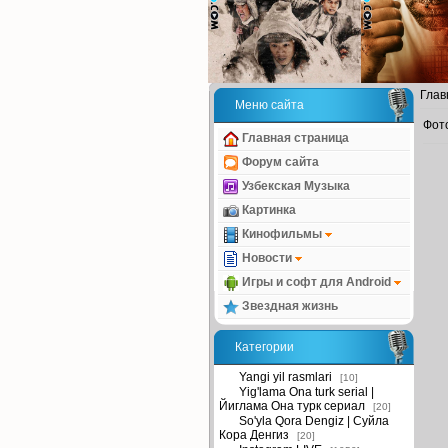
Глав
Меню сайта
Фот
Главная страница
Форум сайта
Узбекская Музыка
Картинка
Кинофильмы
Новости
Игры и софт для Android
Звездная жизнь
Категории
Yangi yil rasmlari
[10]
Yig'lama Ona turk serial |
Йиглама Она турк сериал
[20]
So'yla Qora Dengiz | Суйла
Кора Денгиз
[20]