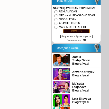
Наш опрос
SAYTNI QAYERDAN TOPDINGIZ?
REKLAMADAN
MP3 va KLIPDAGI OVOZDAN
GOOGLEDAN
ADASHIB KIRDIM
MASLAHAT BERISHDI
[
·
]
Результаты
Архив опросов
Всего ответов:
713
Звездная жизнь
Xamid
Toshpo'latov
Biografiyasi
Anvar Kartayev
Biografiyasi
Ma'suda
Otajonova
Biografiyasi
Lola Eltoyeva
Biografiyasi