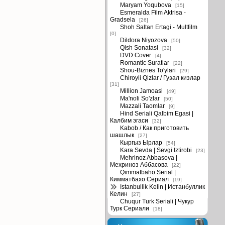
Maryam Yoqubova
[15]
Esmeralda Film Aktrisa -
Gradsela
[26]
Shoh Saltan Ertagi - Multfilm
[0]
Dildora Niyozova
[50]
Qish Sonatasi
[32]
DVD Cover
[4]
Romantic Suratlar
[22]
Shou-Biznes To'ylari
[29]
Chiroyli Qizlar / Гузал кизлар
[31]
Million Jamoasi
[49]
Ma'noli So'zlar
[50]
Mazzali Taomlar
[9]
Hind Seriali Qalbim Egasi |
Калбим эгаси
[32]
Kabob / Как приготовить
шашлык
[27]
Кыргыз Ырлар
[54]
Kara Sevda | Sevgi Iztirobi
[23]
Mehrinoz Abbasova |
Мехриноз Аббасова
[22]
Qimmatbaho Serial |
Кимматбахо Сериал
[19]
Istanbullik Kelin | Истанбуллик
Келин
[27]
Chuqur Turk Seriali | Чукур
Турк Сериали
[18]