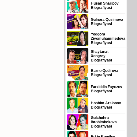
Husan Sharipov
Biografiyasi
Gulnora Qosimova
Biografiyasi
Yodgora
Ziyomuhammedova
Biografiyasi
Shaytanat
Xongrey
Biografiyasi
Barno Qodirova
Biografiyasi
Farziddin Fayozov
Biografiyasi
Hoshim Arslonov
Biografiyasi
Gulchehra
Ibrohimbekova
Biografiyasi
Erkin Komilov