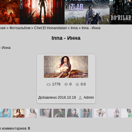
ная
»
Фотоальбом
»
Chet El Honandalari
»
Inna
» Inna - Инна
Inna - Инна
 - Инна
1779
0
0.0
В реальном размере
Добавлено
2016.10.18
Admin
1400x700
/ 979.6Kb
о комментариев
:
0