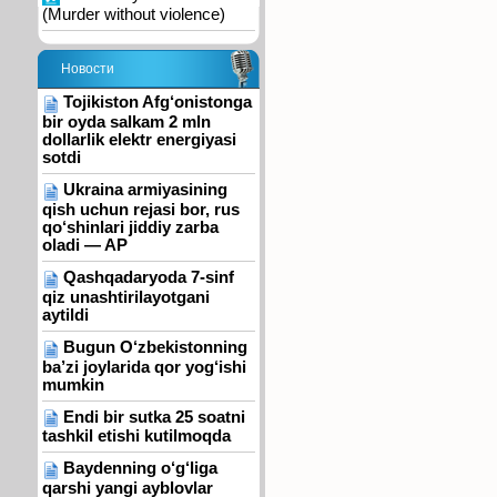
(Murder without violence)
Новости
Tojikiston Afg‘onistonga
bir oyda salkam 2 mln
dollarlik elektr energiyasi
sotdi
Ukraina armiyasining
qish uchun rejasi bor, rus
qo‘shinlari jiddiy zarba
oladi — AP
Qashqadaryoda 7-sinf
qiz unashtirilayotgani
aytildi
Bugun O‘zbekistonning
ba’zi joylarida qor yog‘ishi
mumkin
Endi bir sutka 25 soatni
tashkil etishi kutilmoqda
Baydenning o‘g‘liga
qarshi yangi ayblovlar