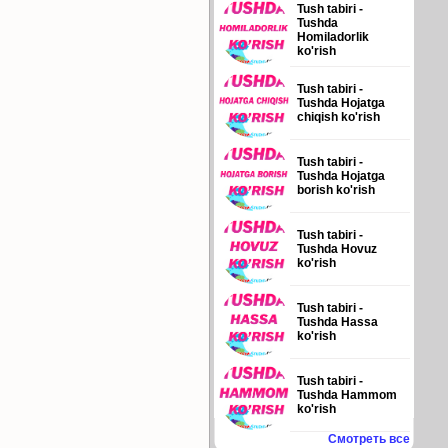
Tush tabiri -
Tushda
Homiladorlik
ko'rish
Tush tabiri -
Tushda Hojatga
chiqish ko'rish
Tush tabiri -
Tushda Hojatga
borish ko'rish
Tush tabiri -
Tushda Hovuz
ko'rish
Tush tabiri -
Tushda Hassa
ko'rish
Tush tabiri -
Tushda Hammom
ko'rish
Смотреть все