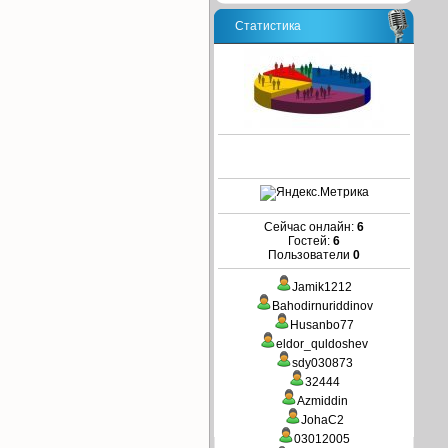
Статистика
Сейчас онлайн:
6
Гостей:
6
Пользователи
0
Jamik1212
Bahodirnuriddinov
Husanbo77
eldor_quldoshev
sdy030873
32444
Azmiddin
JohaC2
03012005