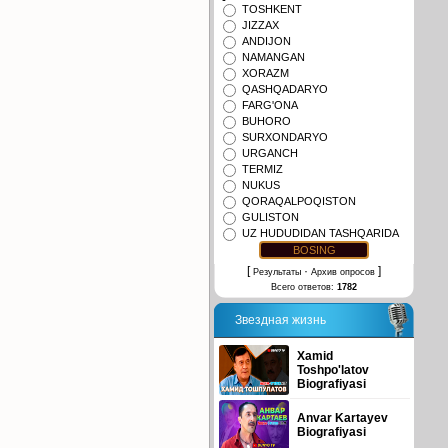
TOSHKENT
JIZZAX
ANDIJON
NAMANGAN
XORAZM
QASHQADARYO
FARG'ONA
BUHORO
SURXONDARYO
URGANCH
TERMIZ
NUKUS
QORAQALPOQISTON
GULISTON
UZ HUDUDIDAN TASHQARIDA
[
·
]
Результаты
Архив опросов
Всего ответов:
1782
Звездная жизнь
Xamid
Toshpo'latov
Biografiyasi
Anvar Kartayev
Biografiyasi