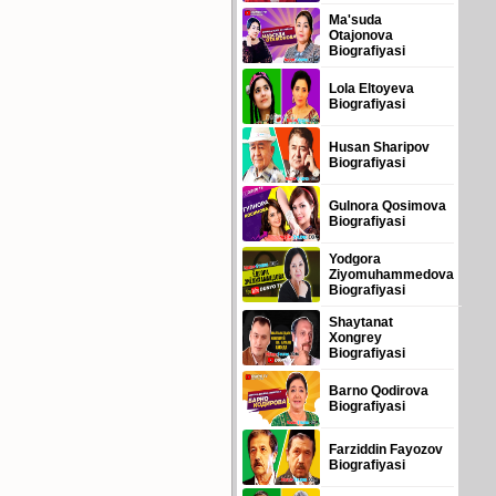
Ma'suda
Otajonova
Biografiyasi
Lola Eltoyeva
Biografiyasi
Husan Sharipov
Biografiyasi
Gulnora Qosimova
Biografiyasi
Yodgora
Ziyomuhammedova
Biografiyasi
Shaytanat
Xongrey
Biografiyasi
Barno Qodirova
Biografiyasi
Farziddin Fayozov
Biografiyasi