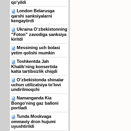
qo‘yildi
London Belarusga
qarshi sanksiyalarni
kengaytirdi
Ukraina O‘zbekistonning
“Foton” zavodiga sanksiya
kiritdi
Messining uch bolasi
yetim qolishi mumkin
Toshkentda Jah
Khalib’ning konsertida
katta tartibsizlik chiqdi
O‘zbekistonda shinalar
uchun utilizatsiya to‘lovi
undirilmoqchi
Namanganda Kia
Bongo'ning gaz balloni
portladi
Tunda Moskvaga
ommaviy dron hujumi
uyushtirildi