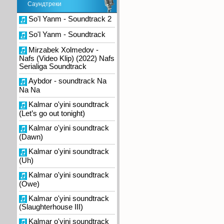
Саундтреки
So'l Yanm - Soundtrack 2
So'l Yanm - Soundtrack
Mirzabek Xolmedov -
Nafs (Video Klip) (2022) Nafs
Serialiga Soundtrack
Aybdor - soundtrack Na
Na Na
Kalmar o'yini soundtrack
(Let’s go out tonight)
Kalmar o'yini soundtrack
(Dawn)
Kalmar o'yini soundtrack
(Uh)
Kalmar o'yini soundtrack
(Owe)
Kalmar o'yini soundtrack
(Slaughterhouse III)
Kalmar o'yini soundtrack