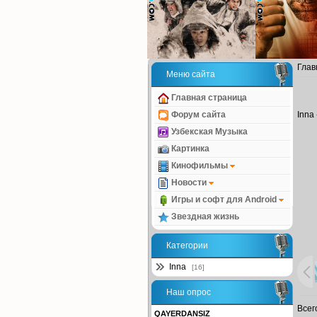
Глав
Меню сайта
Главная страница
Inna
Форум сайта
Узбекская Музыка
Картинка
Кинофильмы
Новости
Игры и софт для Android
Звездная жизнь
Категории
Inna
[16]
Наш опрос
Всег
QAYERDANSIZ