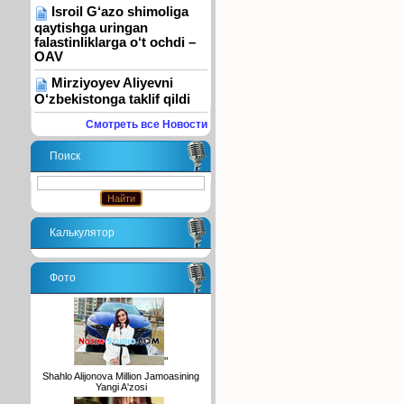
Isroil G‘azo shimoliga
qaytishga uringan
falastinliklarga o‘t ochdi –
OAV
Mirziyoyev Aliyevni
O‘zbekistonga taklif qildi
Смотреть все Новости
Поиск
Калькулятор
Фото
"
Shahlo Alijonova Million Jamoasining
Yangi A'zosi