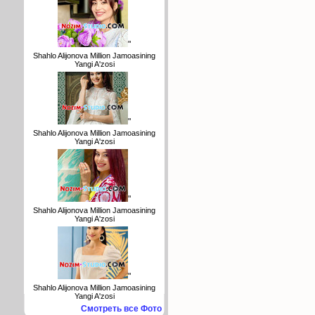
"
Shahlo Alijonova Million Jamoasining
Yangi A'zosi
"
Shahlo Alijonova Million Jamoasining
Yangi A'zosi
"
Shahlo Alijonova Million Jamoasining
Yangi A'zosi
"
Shahlo Alijonova Million Jamoasining
Yangi A'zosi
Смотреть все Фото