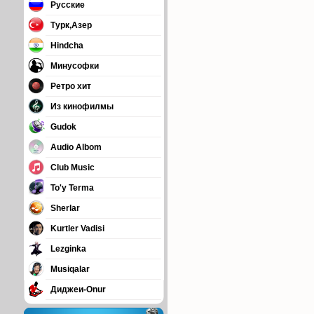
Русские
Турк,Азер
Hindcha
Минусофки
Ретро хит
Из кинофилмы
Gudok
Audio Albom
Club Music
To'y Terma
Sherlar
Kurtler Vadisi
Lezginka
Musiqalar
Диджеи-Onur