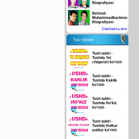
Biografiyasi
Behzod
Muhammadkarimov
Biografiyasi
Смотреть все
Туш табири
Tush tabiri -
Tushda Yel
chiqarish ko'rish
Tush tabiri -
Tushda Kaklik
ko'rish
Tush tabiri -
Tushda Ho'kiz
ko'rish
Tush tabiri -
Tushda Hulkar
yulduz ko'rish