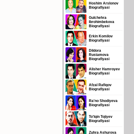
Hoshim Arslonov
Biografiyasi
Gulchehra
Ibrohimbekova
Biografiyasi
Erkin Komilov
Biografiyasi
Dildora
Rustamova
Biografiyasi
Alisher Hamroyev
Biografiyasi
Afzal Rafiqov
Biografiyasi
Ra'no Shodiyeva
Biografiyasi
To'lqin Tojiyev
Biografiyasi
Zuhra Ashurova