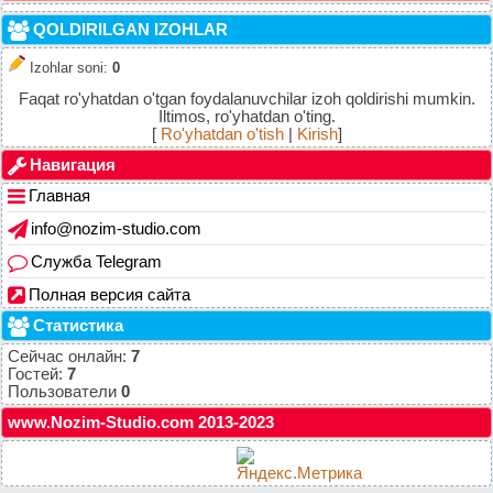
QOLDIRILGAN IZOHLAR
Izohlar soni
:
0
Faqat ro'yhatdan o'tgan foydalanuvchilar izoh qoldirishi mumkin.
Iltimos, ro'yhatdan o'ting.
[
Ro'yhatdan o'tish
|
Kirish
]
Навигация
Главная
info@nozim-studio.com
Служба Telegram
Полная версия сайта
Статистика
Сейчас онлайн:
7
Гостей:
7
Пользователи
0
www.Nozim-Studio.com 2013-2023