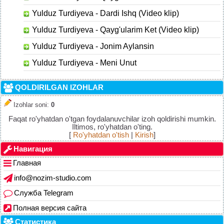
Yulduz Turdiyeva - Dardi Ishq (Video klip)
Yulduz Turdiyeva - Qayg'ularim Ket (Video klip)
Yulduz Turdiyeva - Jonim Aylansin
Yulduz Turdiyeva - Meni Unut
QOLDIRILGAN IZOHLAR
Izohlar soni
:
0
Faqat ro'yhatdan o'tgan foydalanuvchilar izoh qoldirishi mumkin.
Iltimos, ro'yhatdan o'ting.
[
Ro'yhatdan o'tish
|
Kirish
]
Навигация
Главная
info@nozim-studio.com
Служба Telegram
Полная версия сайта
Статистика