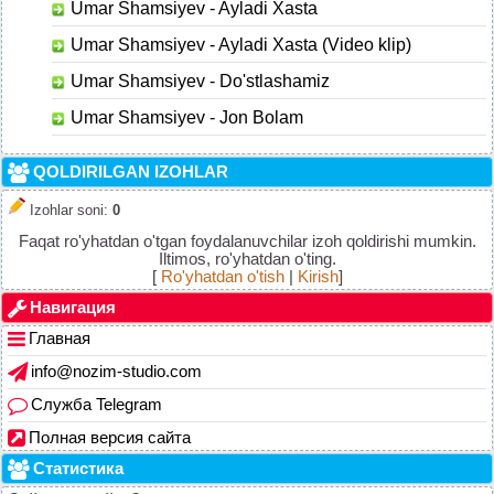
Umar Shamsiyev - Ayladi Xasta
Umar Shamsiyev - Ayladi Xasta (Video klip)
Umar Shamsiyev - Do'stlashamiz
Umar Shamsiyev - Jon Bolam
QOLDIRILGAN IZOHLAR
Izohlar soni
:
0
Faqat ro'yhatdan o'tgan foydalanuvchilar izoh qoldirishi mumkin.
Iltimos, ro'yhatdan o'ting.
[
Ro'yhatdan o'tish
|
Kirish
]
Навигация
Главная
info@nozim-studio.com
Служба Telegram
Полная версия сайта
Статистика