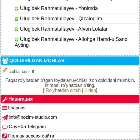
Ulug'bek Rahmatullayev - Yonimda
Ulug'bek Rahmatullayev - Qizalog'im
Ulug'bek Rahmatullayev - Alvon Lolalar
Ulug'bek Rahmatullayev - Allohga Hamd-u Sano
Ayting
QOLDIRILGAN IZOHLAR
Izohlar soni
:
0
Faqat ro'yhatdan o'tgan foydalanuvchilar izoh qoldirishi mumkin.
Iltimos, ro'yhatdan o'ting.
[
Ro'yhatdan o'tish
|
Kirish
]
Навигация
Главная
info@nozim-studio.com
Служба Telegram
Полная версия сайта