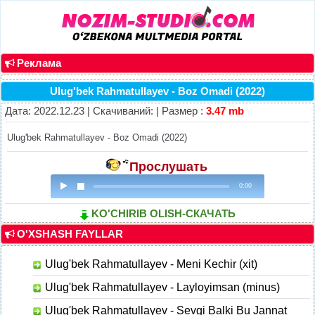
Реклама
Ulug'bek Rahmatullayev - Boz Omadi (2022)
Дата: 2022.12.23 | Скачиваний: | Размер :
3.47 mb
Ulug'bek Rahmatullayev - Boz Omadi (2022)
Прослушать
0:00
KO'CHIRIB OLISH-СКАЧАТЬ
O'XSHASH FAYLLAR
Ulug'bek Rahmatullayev - Meni Kechir (xit)
Ulug'bek Rahmatullayev - Layloyimsan (minus)
Ulug'bek Rahmatullayev - Sevgi Balki Bu Jannat