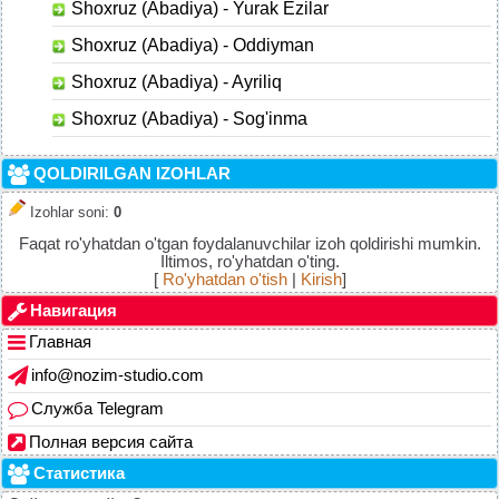
Shoxruz (Abadiya) - Yurak Ezilar
Shoxruz (Abadiya) - Oddiyman
Shoxruz (Abadiya) - Ayriliq
Shoxruz (Abadiya) - Sog'inma
QOLDIRILGAN IZOHLAR
Izohlar soni
:
0
Faqat ro'yhatdan o'tgan foydalanuvchilar izoh qoldirishi mumkin.
Iltimos, ro'yhatdan o'ting.
[
Ro'yhatdan o'tish
|
Kirish
]
Навигация
Главная
info@nozim-studio.com
Служба Telegram
Полная версия сайта
Статистика