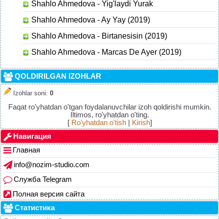
Shahlo Ahmedova - Yig'laydi Yurak
Shahlo Ahmedova - Ay Yay (2019)
Shahlo Ahmedova - Birtanesisin (2019)
Shahlo Ahmedova - Marcas De Ayer (2019)
QOLDIRILGAN IZOHLAR
Izohlar soni
:
0
Faqat ro'yhatdan o'tgan foydalanuvchilar izoh qoldirishi mumkin.
Iltimos, ro'yhatdan o'ting.
[
Ro'yhatdan o'tish
|
Kirish
]
Навигация
Главная
info@nozim-studio.com
Служба Telegram
Полная версия сайта
Статистика