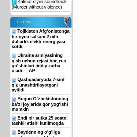
Kalmar o'yini soundtrack
(Murder without violence)
Новости
Tojikiston Afg‘onistonga
bir oyda salkam 2 mln
dollarlik elektr energiyasi
sotdi
Ukraina armiyasining
qish uchun rejasi bor, rus
qo‘shinlari jiddiy zarba
oladi — AP
Qashqadaryoda 7-sinf
qiz unashtirilayotgani
aytildi
Bugun O‘zbekistonning
ba’zi joylarida qor yog‘ishi
mumkin
Endi bir sutka 25 soatni
tashkil etishi kutilmoqda
Baydenning o‘g‘liga