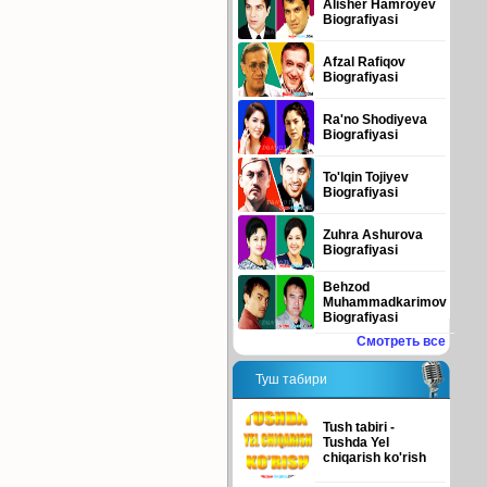
Alisher Hamroyev
Biografiyasi
Afzal Rafiqov
Biografiyasi
Ra'no Shodiyeva
Biografiyasi
To'lqin Tojiyev
Biografiyasi
Zuhra Ashurova
Biografiyasi
Behzod
Muhammadkarimov
Biografiyasi
Смотреть все
Туш табири
Tush tabiri -
Tushda Yel
chiqarish ko'rish