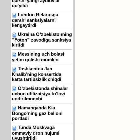
qarshi yangi ayblovlar
qo‘yildi
London Belarusga
qarshi sanksiyalarni
kengaytirdi
Ukraina O‘zbekistonning
“Foton” zavodiga sanksiya
kiritdi
Messining uch bolasi
yetim qolishi mumkin
Toshkentda Jah
Khalib’ning konsertida
katta tartibsizlik chiqdi
O‘zbekistonda shinalar
uchun utilizatsiya to‘lovi
undirilmoqchi
Namanganda Kia
Bongo'ning gaz balloni
portladi
Tunda Moskvaga
ommaviy dron hujumi
uyushtirildi