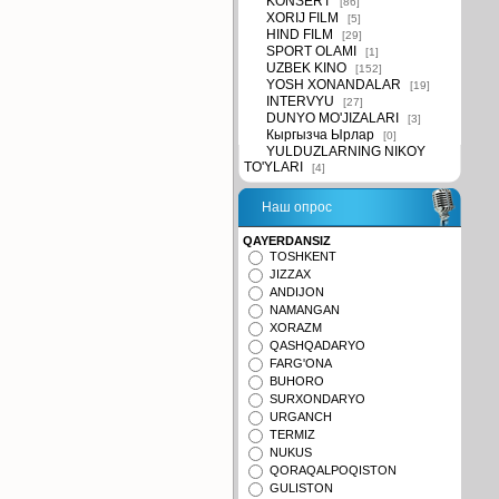
KONSERT
[86]
XORIJ FILM
[5]
HIND FILM
[29]
SPORT OLAMI
[1]
UZBEK KINO
[152]
YOSH XONANDALAR
[19]
INTERVYU
[27]
DUNYO MO'JIZALARI
[3]
Кыргызча Ырлар
[0]
YULDUZLARNING NIKOY
TO'YLARI
[4]
Наш опрос
QAYERDANSIZ
TOSHKENT
JIZZAX
ANDIJON
NAMANGAN
XORAZM
QASHQADARYO
FARG'ONA
BUHORO
SURXONDARYO
URGANCH
TERMIZ
NUKUS
QORAQALPOQISTON
GULISTON