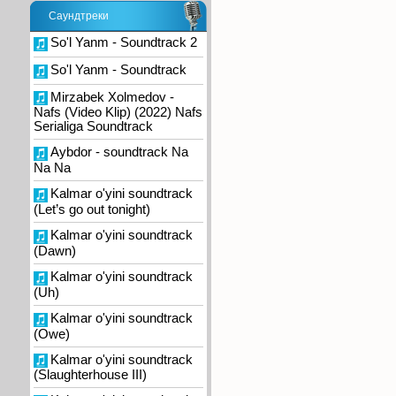
Саундтреки
So'l Yanm - Soundtrack 2
So'l Yanm - Soundtrack
Mirzabek Xolmedov -
Nafs (Video Klip) (2022) Nafs
Serialiga Soundtrack
Aybdor - soundtrack Na
Na Na
Kalmar o'yini soundtrack
(Let’s go out tonight)
Kalmar o'yini soundtrack
(Dawn)
Kalmar o'yini soundtrack
(Uh)
Kalmar o'yini soundtrack
(Owe)
Kalmar o'yini soundtrack
(Slaughterhouse III)