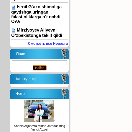
Isroil G‘azo shimoliga
qaytishga uringan
falastinliklarga o‘t ochdi –
OAV
Mirziyoyev Aliyevni
O‘zbekistonga taklif qildi
Смотреть все Новости
Поиск
Калькулятор
Фото
"
Shahlo Alijonova Million Jamoasining
Yangi A'zosi