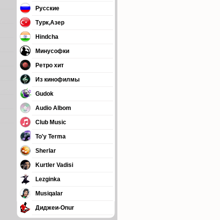
Русские
Турк,Азер
Hindcha
Минусофки
Ретро хит
Из кинофилмы
Gudok
Audio Albom
Club Music
To'y Terma
Sherlar
Kurtler Vadisi
Lezginka
Musiqalar
Диджеи-Onur