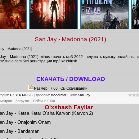
San Jay - Madonna (2021)
Jay - Madonna (2021)
Jay - Madonna (2021) minus скачать мр3 2022 - слушать музыку онлайн на 
mStudio.com без регистрации mp3 ko'chirish
СКАЧАТЬ / DOWNLOAD
·
Размер : 7.66 |
Скачиваний
гория
:
UZBEK MUSIC
|
Добавил
:
moderator
|
Теги
:
San Jay
смотров
:
|
Загрузок
:
|
Рейтинг
:
0.0
/
0
O'xshash Fayllar
n Jay - Ketsa Ketar O'sha Karvon (Karvon 2)
an Jay - Onajonim Onam
an Jay - Bandaman