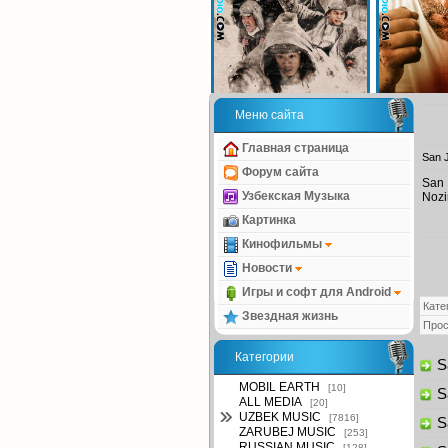
Меню сайта
Главная страница
San 
Форум сайта
San 
Узбекская Музыка
Nozi
Картинка
Кинофильмы
Новости
Игры и софт для Android
Кате
Звездная жизнь
Про
Категории
Sa
MOBIL EARTH
[10]
S
ALL MEDIA
[20]
UZBEK MUSIC
[7816]
S
ZARUBEJ MUSIC
[253]
RUSSIAN MUSIC
[128]