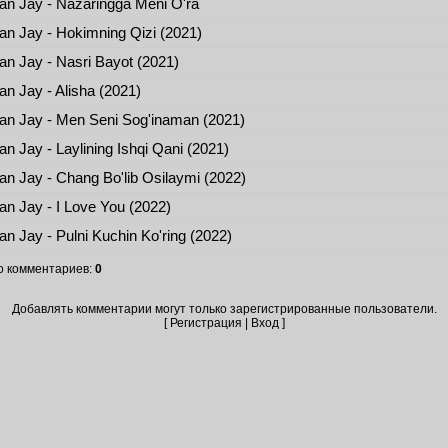
n Jay - Nazaringga Meni O'ra
n Jay - Hokimning Qizi (2021)
n Jay - Nasri Bayot (2021)
n Jay - Alisha (2021)
n Jay - Men Seni Sog'inaman (2021)
n Jay - Laylining Ishqi Qani (2021)
n Jay - Chang Bo'lib Osilaymi (2022)
n Jay - I Love You (2022)
n Jay - Pulni Kuchin Ko'ring (2022)
о комментариев
:
0
Добавлять комментарии могут только зарегистрированные пользователи.
[
Регистрация
|
Вход
]