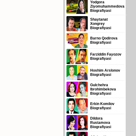
Yodgora
Ziyomuhammedova
Biografiyasi
Shaytanat
Xongrey
Biografiyasi
Barno Qodirova
Biografiyasi
Farziddin Fayozov
Biografiyasi
Hoshim Arslonov
Biografiyasi
Gulchehra
Ibrohimbekova
Biografiyasi
Erkin Komilov
Biografiyasi
Dildora
Rustamova
Biografiyasi