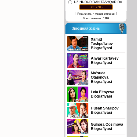
UZ HUDUDIDAN TASHQARIDA
[
·
]
Результаты
Архив опросов
Всего ответов:
1782
Звездная жизнь
Xamid
Toshpo'latov
Biografiyasi
Anvar Kartayev
Biografiyasi
Ma'suda
Otajonova
Biografiyasi
Lola Eltoyeva
Biografiyasi
Husan Sharipov
Biografiyasi
Gulnora Qosimova
Biografiyasi