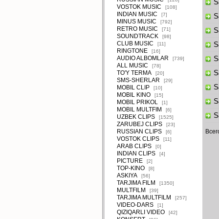
Sa
VOSTOK MUSIC
[108]
INDIAN MUSIC
[7]
Sa
MINUS MUSIC
[792]
RETRO MUSIC
[71]
Sa
SOUNDTRACK
[98]
CLUB MUSIC
Sa
[11]
RINGTONE
[16]
AUDIO ALBOMLAR
Sa
[739]
ALL MUSIC
[78]
Sa
TO'Y TERMA
[20]
SMS-SHERLAR
[29]
Sa
MOBIL CLIP
[10]
MOBIL KINO
[15]
Sa
MOBIL PRIKOL
[1]
MOBIL MULTFIM
[6]
Sa
UZBEK CLIPS
[1525]
ZARUBEJ CLIPS
[23]
RUSSIAN CLIPS
Всег
[6]
VOSTOK CLIPS
[11]
ARAB CLIPS
[0]
INDIAN CLIPS
[4]
PICTURE
[2]
TOP-KINO
[8]
ASKIYA
[56]
TARJIMA FILM
[1350]
MULTFILM
[39]
TARJIMA MULTFILM
[257]
VIDEO-DARS
[1]
QIZIQARLI VIDEO
[42]