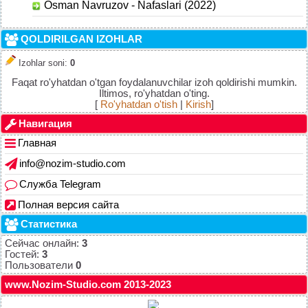
Osman Navruzov - Nafaslari (2022)
QOLDIRILGAN IZOHLAR
Izohlar soni
:
0
Faqat ro'yhatdan o'tgan foydalanuvchilar izoh qoldirishi mumkin.
Iltimos, ro'yhatdan o'ting.
[
Ro'yhatdan o'tish
|
Kirish
]
Навигация
Главная
info@nozim-studio.com
Служба Telegram
Полная версия сайта
Статистика
Сейчас онлайн:
3
Гостей:
3
Пользователи
0
www.Nozim-Studio.com 2013-2023