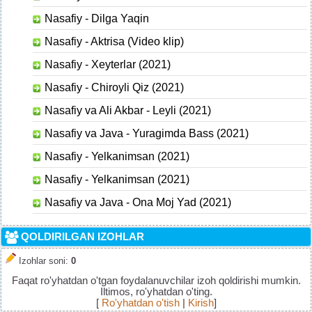
Nasafiy - Dilga Yaqin
Nasafiy - Aktrisa (Video klip)
Nasafiy - Xeyterlar (2021)
Nasafiy - Chiroyli Qiz (2021)
Nasafiy va Ali Akbar - Leyli (2021)
Nasafiy va Java - Yuragimda Bass (2021)
Nasafiy - Yelkanimsan (2021)
Nasafiy - Yelkanimsan (2021)
Nasafiy va Java - Ona Moj Yad (2021)
QOLDIRILGAN IZOHLAR
Izohlar soni
:
0
Faqat ro'yhatdan o'tgan foydalanuvchilar izoh qoldirishi mumkin.
Iltimos, ro'yhatdan o'ting.
[
Ro'yhatdan o'tish
|
Kirish
]