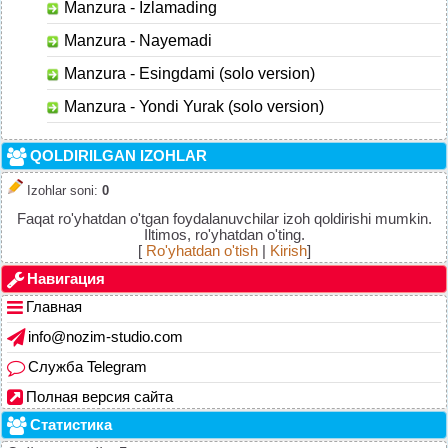
Manzura - Izlamading
Manzura - Nayemadi
Manzura - Esingdami (solo version)
Manzura - Yondi Yurak (solo version)
QOLDIRILGAN IZOHLAR
Izohlar soni
:
0
Faqat ro'yhatdan o'tgan foydalanuvchilar izoh qoldirishi mumkin.
Iltimos, ro'yhatdan o'ting.
[
Ro'yhatdan o'tish
|
Kirish
]
Навигация
Главная
info@nozim-studio.com
Служба Telegram
Полная версия сайта
Статистика