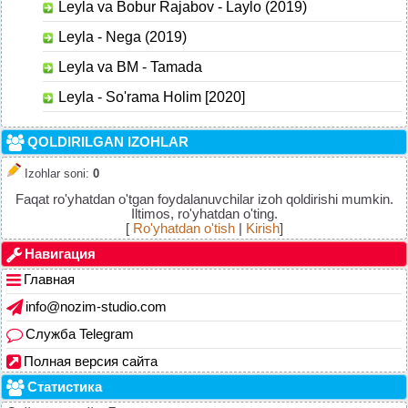
Leyla va Bobur Rajabov - Laylo (2019)
Leyla - Nega (2019)
Leyla va BM - Tamada
Leyla - So'rama Holim [2020]
QOLDIRILGAN IZOHLAR
Izohlar soni
:
0
Faqat ro'yhatdan o'tgan foydalanuvchilar izoh qoldirishi mumkin.
Iltimos, ro'yhatdan o'ting.
[
Ro'yhatdan o'tish
|
Kirish
]
Навигация
Главная
info@nozim-studio.com
Служба Telegram
Полная версия сайта
Статистика