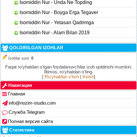
Isomiddin Nur - Unda Ne Topding
Isomiddin Nur - Boyga Erga Tegaver
Isomiddin Nur - Yetasan Qadrimga
Isomiddin Nur - Alam Bilan 2019
QOLDIRILGAN IZOHLAR
Izohlar soni
:
0
Faqat ro'yhatdan o'tgan foydalanuvchilar izoh qoldirishi mumkin.
Iltimos, ro'yhatdan o'ting.
[
Ro'yhatdan o'tish
|
Kirish
]
Навигация
Главная
info@nozim-studio.com
Служба Telegram
Полная версия сайта
Статистика