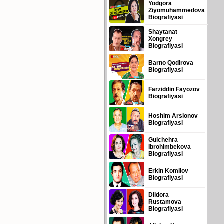
Yodgora
Ziyomuhammedova
Biografiyasi
Shaytanat
Xongrey
Biografiyasi
Barno Qodirova
Biografiyasi
Farziddin Fayozov
Biografiyasi
Hoshim Arslonov
Biografiyasi
Gulchehra
Ibrohimbekova
Biografiyasi
Erkin Komilov
Biografiyasi
Dildora
Rustamova
Biografiyasi