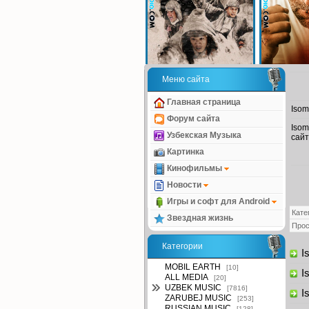
Меню сайта
Главная страница
Isom
Форум сайта
Isom
Узбекская Музыка
сайт
Картинка
Кинофильмы
Новости
Игры и софт для Android
Кате
Звездная жизнь
Про
Категории
Is
MOBIL EARTH
[10]
Is
ALL MEDIA
[20]
UZBEK MUSIC
[7816]
Is
ZARUBEJ MUSIC
[253]
RUSSIAN MUSIC
[128]