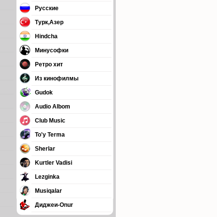
Русские
Турк,Азер
Hindcha
Минусофки
Ретро хит
Из кинофилмы
Gudok
Audio Albom
Club Music
To'y Terma
Sherlar
Kurtler Vadisi
Lezginka
Musiqalar
Диджеи-Onur