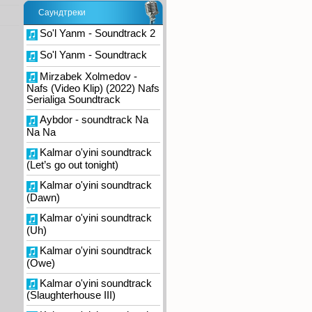
Саундтреки
So'l Yanm - Soundtrack 2
So'l Yanm - Soundtrack
Mirzabek Xolmedov -
Nafs (Video Klip) (2022) Nafs
Serialiga Soundtrack
Aybdor - soundtrack Na
Na Na
Kalmar o'yini soundtrack
(Let’s go out tonight)
Kalmar o'yini soundtrack
(Dawn)
Kalmar o'yini soundtrack
(Uh)
Kalmar o'yini soundtrack
(Owe)
Kalmar o'yini soundtrack
(Slaughterhouse III)