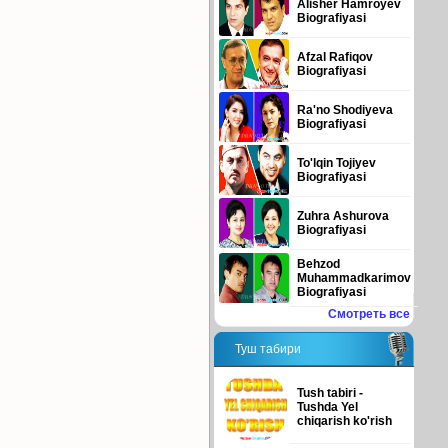
Alisher Hamroyev
Biografiyasi
Afzal Rafiqov
Biografiyasi
Ra'no Shodiyeva
Biografiyasi
To'lqin Tojiyev
Biografiyasi
Zuhra Ashurova
Biografiyasi
Behzod
Muhammadkarimov
Biografiyasi
Смотреть все
Туш табири
Tush tabiri -
Tushda Yel
chiqarish ko'rish