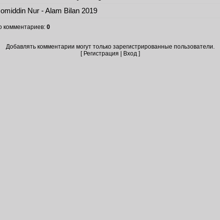
omiddin Nur - Alam Bilan 2019
о комментариев
:
0
Добавлять комментарии могут только зарегистрированные пользователи.
[
Регистрация
|
Вход
]