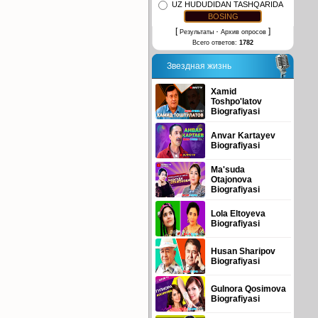
UZ HUDUDIDAN TASHQARIDA
[
·
]
Результаты
Архив опросов
Всего ответов:
1782
Звездная жизнь
Xamid
Toshpo'latov
Biografiyasi
Anvar Kartayev
Biografiyasi
Ma'suda
Otajonova
Biografiyasi
Lola Eltoyeva
Biografiyasi
Husan Sharipov
Biografiyasi
Gulnora Qosimova
Biografiyasi