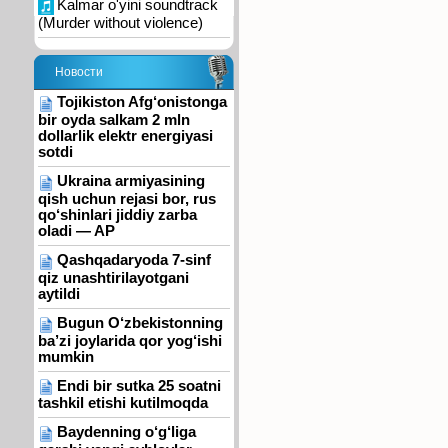
Kalmar o'yini soundtrack
(Murder without violence)
Новости
Tojikiston Afg‘onistonga
bir oyda salkam 2 mln
dollarlik elektr energiyasi
sotdi
Ukraina armiyasining
qish uchun rejasi bor, rus
qo‘shinlari jiddiy zarba
oladi — AP
Qashqadaryoda 7-sinf
qiz unashtirilayotgani
aytildi
Bugun O‘zbekistonning
ba’zi joylarida qor yog‘ishi
mumkin
Endi bir sutka 25 soatni
tashkil etishi kutilmoqda
Baydenning o‘g‘liga