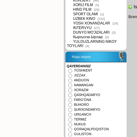
KONSERT
[86]
XORIJ FILM
[5]
Is
HIND FILM
[29]
SPORT OLAMI
[1]
Всег
UZBEK KINO
[152]
YOSH XONANDALAR
[19]
INTERVYU
[27]
DUNYO MO'JIZALARI
[3]
Кыргызча Ырлар
[0]
YULDUZLARNING NIKOY
TO'YLARI
[4]
Наш опрос
QAYERDANSIZ
TOSHKENT
JIZZAX
ANDIJON
NAMANGAN
XORAZM
QASHQADARYO
FARG'ONA
BUHORO
SURXONDARYO
URGANCH
TERMIZ
NUKUS
QORAQALPOQISTON
GULISTON