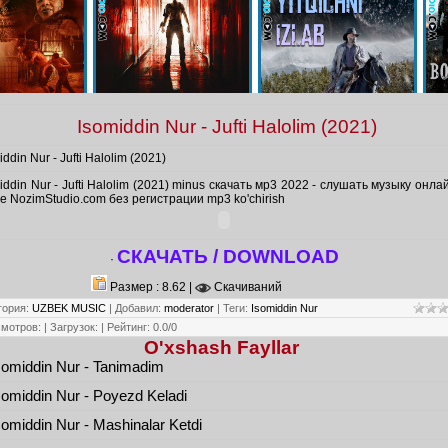
Isomiddin Nur - Jufti Halolim (2021)
iddin Nur - Jufti Halolim (2021)
iddin Nur - Jufti Halolim (2021) minus скачать мр3 2022 - слушать музыку онла
е NozimStudio.com без регистрации mp3 ko'chirish
СКАЧАТЬ / DOWNLOAD
·
Размер : 8.62 |
Скачиваний
гория
:
UZBEK MUSIC
|
Добавил
:
moderator
|
Теги
:
Isomiddin Nur
смотров
:
|
Загрузок
:
|
Рейтинг
:
0.0
/
0
O'xshash Fayllar
omiddin Nur - Tanimadim
omiddin Nur - Poyezd Keladi
omiddin Nur - Mashinalar Ketdi