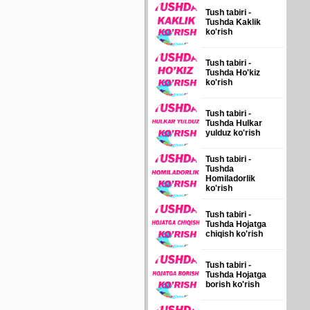
Tush tabiri -
Tushda Kaklik
ko'rish
Tush tabiri -
Tushda Ho'kiz
ko'rish
Tush tabiri -
Tushda Hulkar
yulduz ko'rish
Tush tabiri -
Tushda
Homiladorlik
ko'rish
Tush tabiri -
Tushda Hojatga
chiqish ko'rish
Tush tabiri -
Tushda Hojatga
borish ko'rish