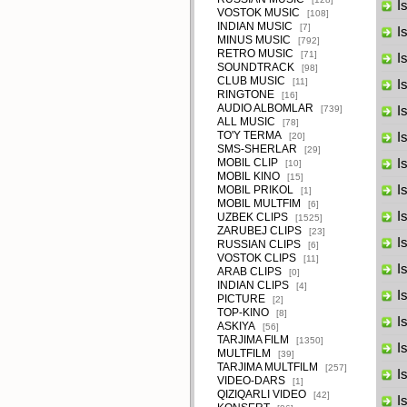
Is
VOSTOK MUSIC
[108]
INDIAN MUSIC
[7]
Is
MINUS MUSIC
[792]
RETRO MUSIC
[71]
Is
SOUNDTRACK
[98]
CLUB MUSIC
[11]
Is
RINGTONE
[16]
AUDIO ALBOMLAR
[739]
Is
ALL MUSIC
[78]
TO'Y TERMA
Is
[20]
SMS-SHERLAR
[29]
MOBIL CLIP
Is
[10]
MOBIL KINO
[15]
Is
MOBIL PRIKOL
[1]
MOBIL MULTFIM
[6]
Is
UZBEK CLIPS
[1525]
ZARUBEJ CLIPS
[23]
Is
RUSSIAN CLIPS
[6]
VOSTOK CLIPS
[11]
Is
ARAB CLIPS
[0]
INDIAN CLIPS
[4]
Is
PICTURE
[2]
TOP-KINO
[8]
Is
ASKIYA
[56]
TARJIMA FILM
[1350]
Is
MULTFILM
[39]
TARJIMA MULTFILM
[257]
Is
VIDEO-DARS
[1]
QIZIQARLI VIDEO
[42]
Is