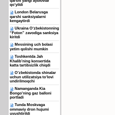
qarshi yangi ayblovlar
qo‘yildi
London Belarusga
qarshi sanksiyalarni
kengaytirdi
Ukraina O‘zbekistonning
“Foton” zavodiga sanksiya
kiritdi
Messining uch bolasi
yetim qolishi mumkin
Toshkentda Jah
Khalib’ning konsertida
katta tartibsizlik chiqdi
O‘zbekistonda shinalar
uchun utilizatsiya to‘lovi
undirilmoqchi
Namanganda Kia
Bongo'ning gaz balloni
portladi
Tunda Moskvaga
ommaviy dron hujumi
uyushtirildi