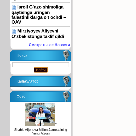
Isroil G‘azo shimoliga
qaytishga uringan
falastinliklarga o‘t ochdi –
OAV
Mirziyoyev Aliyevni
O‘zbekistonga taklif qildi
Смотреть все Новости
Поиск
Калькулятор
Фото
"
Shahlo Alijonova Million Jamoasining
Yangi A'zosi