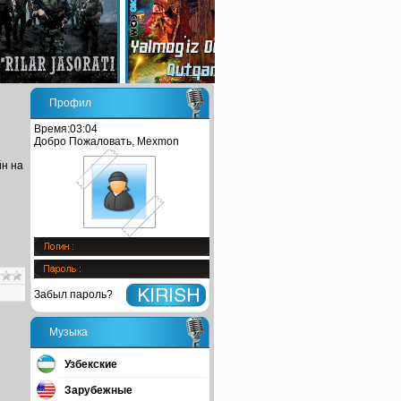
Профил
Время:03:04
Добро Пожаловать, Mexmon
йн на
Забыл пароль?
Музыка
Узбекские
Зарубежные