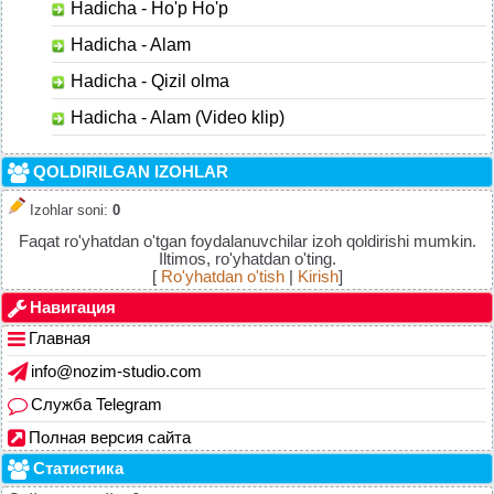
Hadicha - Ho'p Ho'p
Hadicha - Alam
Hadicha - Qizil olma
Hadicha - Alam (Video klip)
QOLDIRILGAN IZOHLAR
Izohlar soni
:
0
Faqat ro'yhatdan o'tgan foydalanuvchilar izoh qoldirishi mumkin.
Iltimos, ro'yhatdan o'ting.
[
Ro'yhatdan o'tish
|
Kirish
]
Навигация
Главная
info@nozim-studio.com
Служба Telegram
Полная версия сайта
Статистика