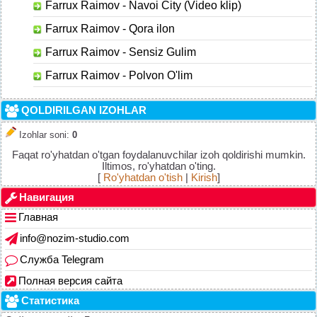
Farrux Raimov - Navoi City (Video klip)
Farrux Raimov - Qora ilon
Farrux Raimov - Sensiz Gulim
Farrux Raimov - Polvon O'lim
QOLDIRILGAN IZOHLAR
Izohlar soni
:
0
Faqat ro'yhatdan o'tgan foydalanuvchilar izoh qoldirishi mumkin.
Iltimos, ro'yhatdan o'ting.
[
Ro'yhatdan o'tish
|
Kirish
]
Навигация
Главная
info@nozim-studio.com
Служба Telegram
Полная версия сайта
Статистика