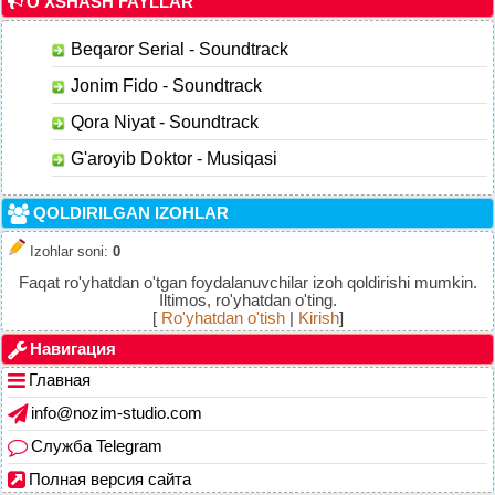
O'XSHASH FAYLLAR
Beqaror Serial - Soundtrack
Jonim Fido - Soundtrack
Qora Niyat - Soundtrack
G'aroyib Doktor - Musiqasi
QOLDIRILGAN IZOHLAR
Izohlar soni
:
0
Faqat ro'yhatdan o'tgan foydalanuvchilar izoh qoldirishi mumkin.
Iltimos, ro'yhatdan o'ting.
[
Ro'yhatdan o'tish
|
Kirish
]
Навигация
Главная
info@nozim-studio.com
Служба Telegram
Полная версия сайта