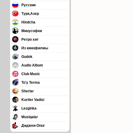
Русские
Турк,Азер
Hindcha
Минусофки
Ретро хит
Из кинофилмы
Gudok
Audio Albom
Club Music
To'y Terma
Sherlar
Kurtler Vadisi
Lezginka
Musiqalar
Диджеи-Onur