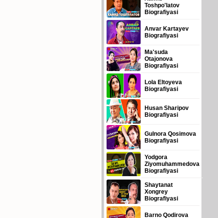
Toshpo'latov
Biografiyasi
Anvar Kartayev
Biografiyasi
Ma'suda
Otajonova
Biografiyasi
Lola Eltoyeva
Biografiyasi
Husan Sharipov
Biografiyasi
Gulnora Qosimova
Biografiyasi
Yodgora
Ziyomuhammedova
Biografiyasi
Shaytanat
Xongrey
Biografiyasi
Barno Qodirova