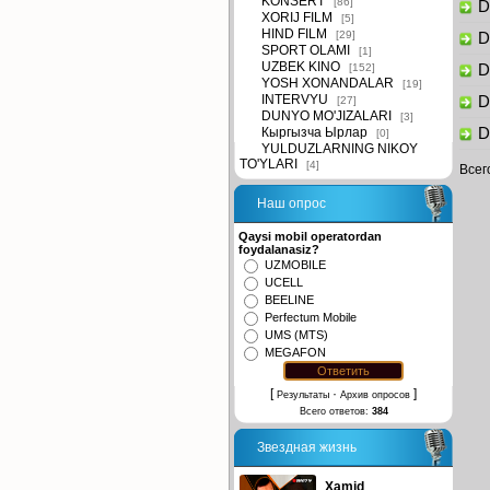
KONSERT
[86]
Di
XORIJ FILM
[5]
HIND FILM
[29]
Di
SPORT OLAMI
[1]
UZBEK KINO
[152]
Di
YOSH XONANDALAR
[19]
INTERVYU
Di
[27]
DUNYO MO'JIZALARI
[3]
Кыргызча Ырлар
Di
[0]
YULDUZLARNING NIKOY
TO'YLARI
[4]
Всег
Наш опрос
Qaysi mobil operatordan
foydalanasiz?
UZMOBILE
UCELL
BEELINE
Perfectum Mobile
UMS (MTS)
MEGAFON
[
·
]
Результаты
Архив опросов
Всего ответов:
384
Звездная жизнь
Xamid