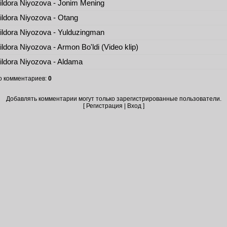
ldora Niyozova - Jonim Mening
ldora Niyozova - Otang
ldora Niyozova - Yulduzingman
ldora Niyozova - Armon Bo'ldi (Video klip)
ldora Niyozova - Aldama
о комментариев
:
0
Добавлять комментарии могут только зарегистрированные пользователи.
[
Регистрация
|
Вход
]