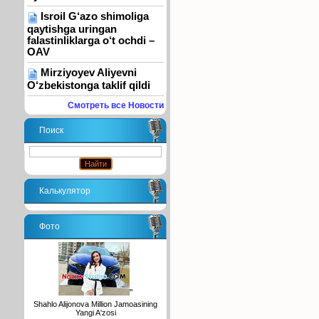
Isroil G‘azo shimoliga
qaytishga uringan
falastinliklarga o‘t ochdi –
OAV
Mirziyoyev Aliyevni
O‘zbekistonga taklif qildi
Смотреть все Новости
Поиск
Калькулятор
Фото
"
Shahlo Alijonova Million Jamoasining
Yangi A'zosi