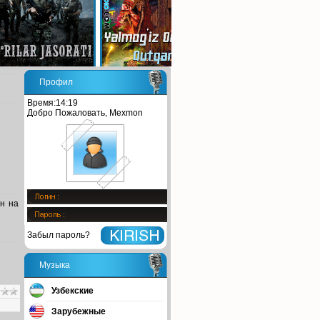
Профил
Время:14:19
Добро Пожаловать, Mexmon
йн на
Забыл пароль?
Музыка
Узбекские
Зарубежные