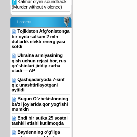
Kalmar o'yini soundtrack
(Murder without violence)
Новости
Tojikiston Afg‘onistonga
bir oyda salkam 2 mln
dollarlik elektr energiyasi
sotdi
Ukraina armiyasining
qish uchun rejasi bor, rus
qo‘shinlari jiddiy zarba
oladi — AP
Qashqadaryoda 7-sinf
qiz unashtirilayotgani
aytildi
Bugun O‘zbekistonning
ba’zi joylarida qor yog‘ishi
mumkin
Endi bir sutka 25 soatni
tashkil etishi kutilmoqda
Baydenning o‘g‘liga