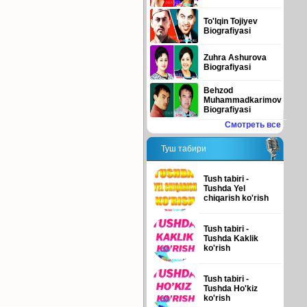
To'lqin Tojiyev
Biografiyasi
Zuhra Ashurova
Biografiyasi
Behzod
Muhammadkarimov
Biografiyasi
Смотреть все
Туш табири
Tush tabiri -
Tushda Yel
chiqarish ko'rish
Tush tabiri -
Tushda Kaklik
ko'rish
Tush tabiri -
Tushda Ho'kiz
ko'rish