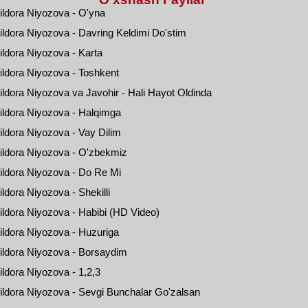
ldora Niyozova - O'yna
ldora Niyozova - Davring Keldimi Do'stim
ldora Niyozova - Karta
ldora Niyozova - Toshkent
ldora Niyozova va Javohir - Hali Hayot Oldinda
ldora Niyozova - Halqimga
ldora Niyozova - Vay Dilim
ldora Niyozova - O'zbekmiz
ldora Niyozova - Do Re Mi
ldora Niyozova - Shekilli
ldora Niyozova - Habibi (HD Video)
ldora Niyozova - Huzuriga
ldora Niyozova - Borsaydim
ldora Niyozova - 1,2,3
ldora Niyozova - Sevgi Bunchalar Go'zalsan