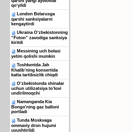
qarshi yangi ayblovlar
qo‘yildi
London Belarusga
qarshi sanksiyalarni
kengaytirdi
Ukraina O‘zbekistonning
“Foton” zavodiga sanksiya
kiritdi
Messining uch bolasi
yetim qolishi mumkin
Toshkentda Jah
Khalib’ning konsertida
katta tartibsizlik chiqdi
O‘zbekistonda shinalar
uchun utilizatsiya to‘lovi
undirilmoqchi
Namanganda Kia
Bongo'ning gaz balloni
portladi
Tunda Moskvaga
ommaviy dron hujumi
uyushtirildi