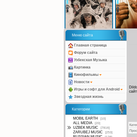
Меню сайта
Главная страница
Форум сайта
Узбекская Музыка
Картинка
Кинофильмы
Новости
Dild
Игры и софт для Android
сайт
Звездная жизнь
Категории
MOBIL EARTH
[10]
ALL MEDIA
[20]
Кате
UZBEK MUSIC
[7816]
Про
ZARUBEJ MUSIC
[253]
RUSSIAN MUSIC
[128]