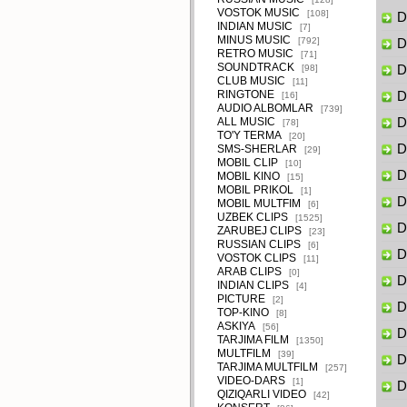
VOSTOK MUSIC
[108]
Di
INDIAN MUSIC
[7]
MINUS MUSIC
[792]
Di
RETRO MUSIC
[71]
SOUNDTRACK
[98]
Di
CLUB MUSIC
[11]
RINGTONE
Di
[16]
AUDIO ALBOMLAR
[739]
ALL MUSIC
Di
[78]
TO'Y TERMA
[20]
Di
SMS-SHERLAR
[29]
MOBIL CLIP
[10]
Di
MOBIL KINO
[15]
MOBIL PRIKOL
[1]
Di
MOBIL MULTFIM
[6]
UZBEK CLIPS
[1525]
Di
ZARUBEJ CLIPS
[23]
RUSSIAN CLIPS
[6]
Di
VOSTOK CLIPS
[11]
ARAB CLIPS
[0]
Di
INDIAN CLIPS
[4]
PICTURE
[2]
Di
TOP-KINO
[8]
ASKIYA
[56]
Di
TARJIMA FILM
[1350]
MULTFILM
[39]
Di
TARJIMA MULTFILM
[257]
VIDEO-DARS
[1]
Di
QIZIQARLI VIDEO
[42]