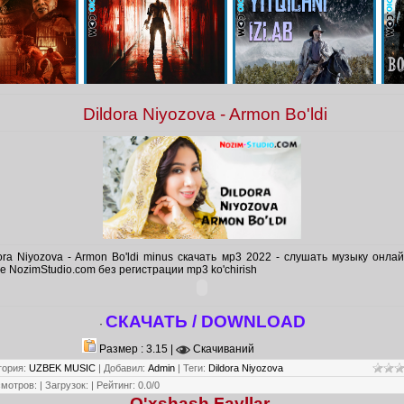
Dildora Niyozova - Armon Bo'ldi
ora Niyozova - Armon Bo'ldi minus скачать мр3 2022 - слушать музыку онла
е NozimStudio.com без регистрации mp3 ko'chirish
СКАЧАТЬ / DOWNLOAD
·
Размер : 3.15 |
Скачиваний
гория
:
UZBEK MUSIC
|
Добавил
:
Admin
|
Теги
:
Dildora Niyozova
смотров
:
|
Загрузок
:
|
Рейтинг
:
0.0
/
0
O'xshash Fayllar