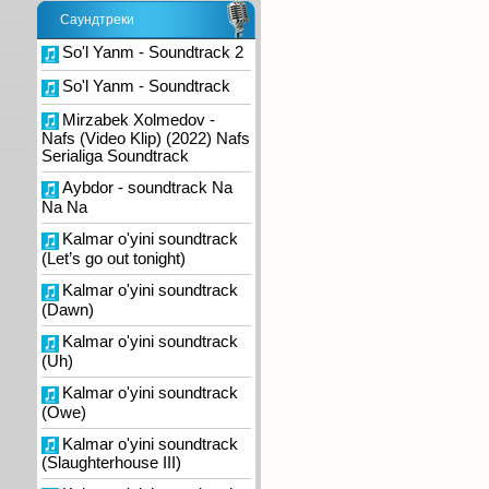
Саундтреки
So'l Yanm - Soundtrack 2
So'l Yanm - Soundtrack
Mirzabek Xolmedov -
Nafs (Video Klip) (2022) Nafs
Serialiga Soundtrack
Aybdor - soundtrack Na
Na Na
Kalmar o'yini soundtrack
(Let’s go out tonight)
Kalmar o'yini soundtrack
(Dawn)
Kalmar o'yini soundtrack
(Uh)
Kalmar o'yini soundtrack
(Owe)
Kalmar o'yini soundtrack
(Slaughterhouse III)