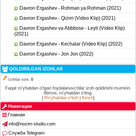
Davron Ergashev - Rohman ya Rohman (2021)
Davron Ergashev - Qizim (Video Klip) (2021)
Davron Ergashev va Abbbose - Leyli (Video Klip)
(2021)
Davron Ergashev - Kechalar (Video Klip) (2022)
Davron Ergashev - Jon Jon (2022)
QOLDIRILGAN IZOHLAR
Izohlar soni
:
0
Faqat ro'yhatdan o'tgan foydalanuvchilar izoh qoldirishi mumkin.
Iltimos, ro'yhatdan o'ting.
[
Ro'yhatdan o'tish
|
Kirish
]
Навигация
Главная
info@nozim-studio.com
Служба Telegram