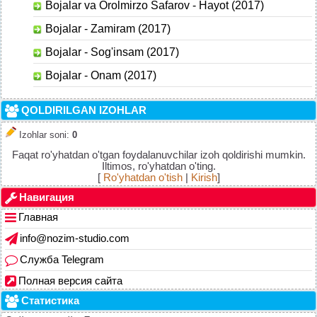
Bojalar va Orolmirzo Safarov - Hayot (2017)
Bojalar - Zamiram (2017)
Bojalar - Sog'insam (2017)
Bojalar - Onam (2017)
QOLDIRILGAN IZOHLAR
Izohlar soni
:
0
Faqat ro'yhatdan o'tgan foydalanuvchilar izoh qoldirishi mumkin.
Iltimos, ro'yhatdan o'ting.
[
Ro'yhatdan o'tish
|
Kirish
]
Навигация
Главная
info@nozim-studio.com
Служба Telegram
Полная версия сайта
Статистика