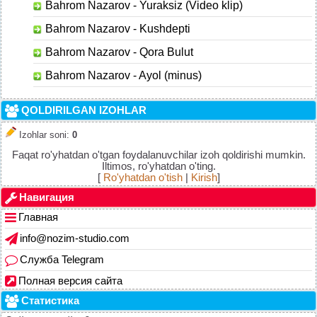
Bahrom Nazarov - Yuraksiz (Video klip)
Bahrom Nazarov - Kushdepti
Bahrom Nazarov - Qora Bulut
Bahrom Nazarov - Ayol (minus)
QOLDIRILGAN IZOHLAR
Izohlar soni
:
0
Faqat ro'yhatdan o'tgan foydalanuvchilar izoh qoldirishi mumkin.
Iltimos, ro'yhatdan o'ting.
[
Ro'yhatdan o'tish
|
Kirish
]
Навигация
Главная
info@nozim-studio.com
Служба Telegram
Полная версия сайта
Статистика