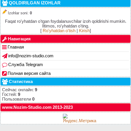
QOLDIRILGAN IZOHLAR
Izohlar soni
:
0
Faqat ro'yhatdan o'tgan foydalanuvchilar izoh qoldirishi mumkin.
Iltimos, ro'yhatdan o'ting.
[
Ro'yhatdan o'tish
|
Kirish
]
Навигация
Главная
info@nozim-studio.com
Служба Telegram
Полная версия сайта
Статистика
Сейчас онлайн:
9
Гостей:
9
Пользователи
0
www.Nozim-Studio.com 2013-2023